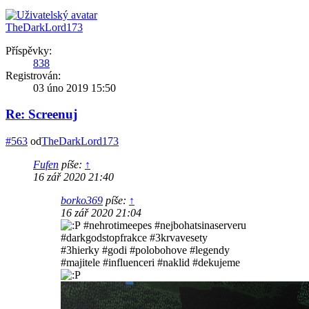
TheDarkLord173
Příspěvky:
838
Registrován:
03 úno 2019 15:50
Re: Screenuj
#563
od
TheDarkLord173
Fufen
píše:
↑
16 zář 2020 21:40
borko369
píše:
↑
16 zář 2020 21:04
#nehrotimeepes #nejbohatsinaserveru
#darkgodstopfrakce #3krvavesety
#3hierky #godi #polobohove #legendy
#majitele #influenceri #naklid #dekujeme