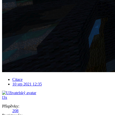
Citace
10 srp 2021 12:35
l3x
Příspěvky:
208