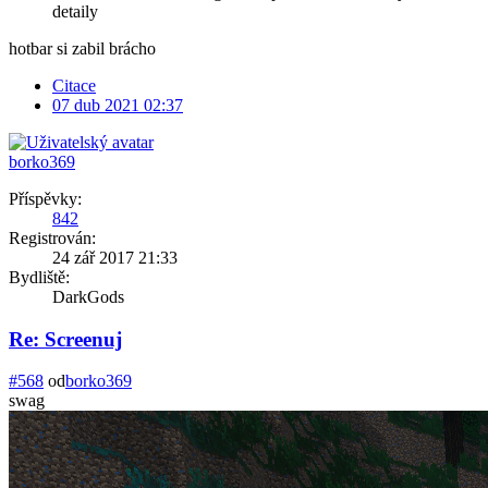
detaily
hotbar si zabil brácho
Citace
07 dub 2021 02:37
borko369
Příspěvky:
842
Registrován:
24 zář 2017 21:33
Bydliště:
DarkGods
Re: Screenuj
#568
od
borko369
swag