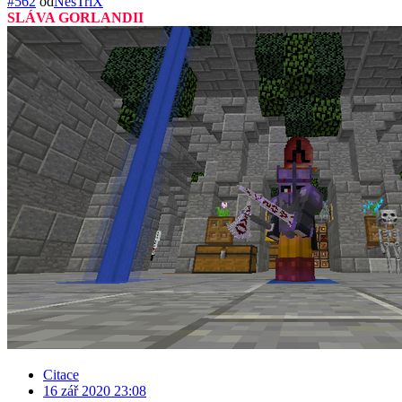
#562
od
NesTriX
SLÁVA GORLANDII
Citace
16 zář 2020 23:08