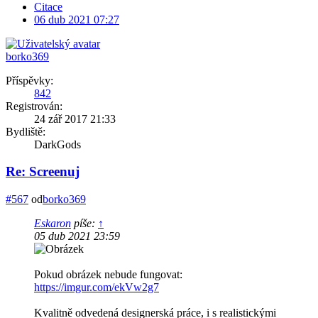
Citace
06 dub 2021 07:27
borko369
Příspěvky:
842
Registrován:
24 zář 2017 21:33
Bydliště:
DarkGods
Re: Screenuj
#567
od
borko369
Eskaron
píše:
↑
05 dub 2021 23:59
Pokud obrázek nebude fungovat:
https://imgur.com/ekVw2g7
Kvalitně odvedená designerská práce, i s realistickými