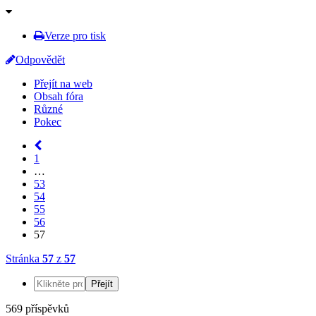
Verze pro tisk
Odpovědět
Přejít na web
Obsah fóra
Různé
Pokec
1
…
53
54
55
56
57
Stránka
57
z
57
569 příspěvků