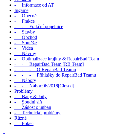
- Informace od AT
Ingame
- Obecné
- Frakce
- - Frakční popelnice
- Stavby
- Obchod
- Soutěže
- Videa
- Návrhy
- Optimalizace krajiny & RepairBad Team
- - RepairBad Team [RB Team]
- - - O RepairBad Teamu
- - - Přihlášky do RepairBad Teamu
- Nábory
- - Nábor 06/2018[Closed]
Problémy
- Bany & Jaily
- Soudní síň
- Žádost o unban
- Technické problémy
Různé
- Pokec