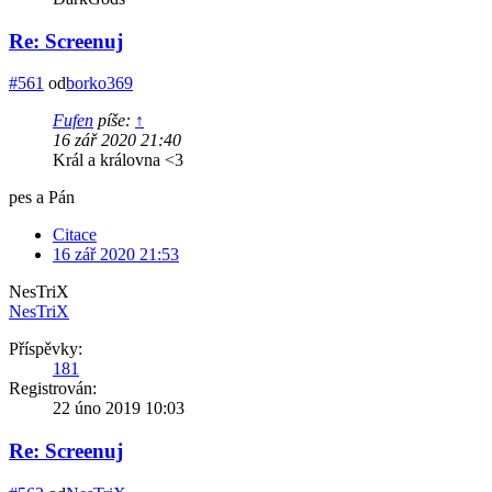
Re: Screenuj
#561
od
borko369
Fufen
píše:
↑
16 zář 2020 21:40
Král a královna <3
pes a Pán
Citace
16 zář 2020 21:53
NesTriX
NesTriX
Příspěvky:
181
Registrován:
22 úno 2019 10:03
Re: Screenuj