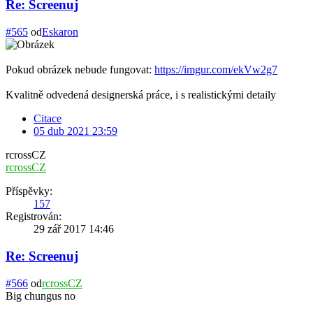
Re: Screenuj
#565
od
Eskaron
Pokud obrázek nebude fungovat:
https://imgur.com/ekVw2g7
Kvalitně odvedená designerská práce, i s realistickými detaily
Citace
05 dub 2021 23:59
rcrossCZ
rcrossCZ
Příspěvky:
157
Registrován:
29 zář 2017 14:46
Re: Screenuj
#566
od
rcrossCZ
Big chungus no