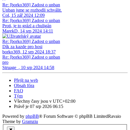
Re: [borko369] Zadost o unban
Unban jsme se rozhodli schválit.
Col
,
15 zář 2024 12:09
Re: [borko369] Zadost o unban
Proti, je to grázl a chuligán
MarekD
,
14 srp 2024 14:11
Re: [borko369] Zadost o unban
Dík za kazde pro hosi
borko369
,
12 srp 2024 18:37
Re: [borko369] Zadost o unban
pro
Struage_
,
10 srp 2024 14:58
Přejít na web
Obsah fóra
FAQ
Tým
Všechny časy jsou v
UTC+02:00
Právě je 07 srp 2026 06:15
Powered by
phpBB
® Forum Software © phpBB Limited
Ravaio
Theme by
Gramziu