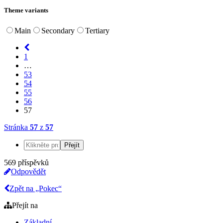
Theme variants
Main
Secondary
Tertiary
1
…
53
54
55
56
57
Stránka
57
z
57
569 příspěvků
Odpovědět
Zpět na „Pokec“
Přejít na
Základní