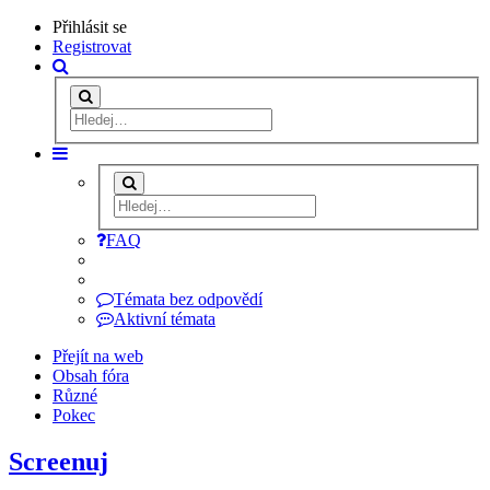
Přihlásit se
Registrovat
FAQ
Témata bez odpovědí
Aktivní témata
Přejít na web
Obsah fóra
Různé
Pokec
Screenuj