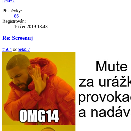
peta57
Příspěvky:
86
Registrován:
16 čer 2019 18:48
Re: Screenuj
#564
od
peta57