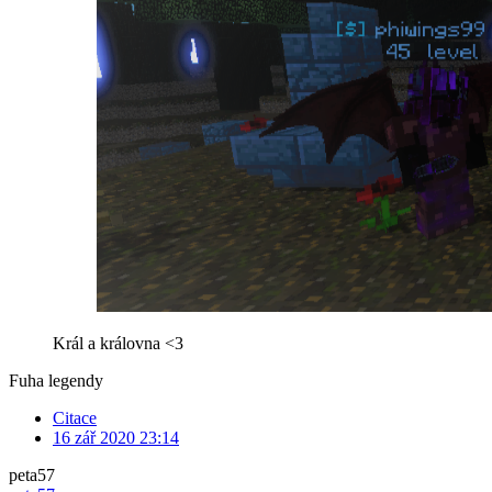
Král a královna <3
Fuha legendy
Citace
16 zář 2020 23:14
peta57