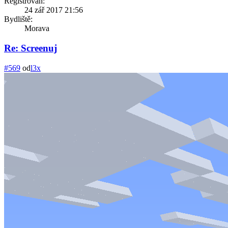
Registrován:
24 zář 2017 21:56
Bydliště:
Morava
Re: Screenuj
#569
od
l3x