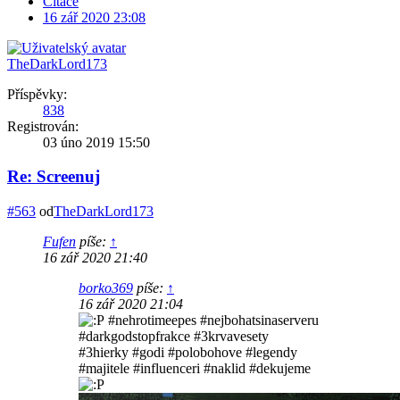
Citace
16 zář 2020 23:08
TheDarkLord173
Příspěvky:
838
Registrován:
03 úno 2019 15:50
Re: Screenuj
#563
od
TheDarkLord173
Fufen
píše:
↑
16 zář 2020 21:40
borko369
píše:
↑
16 zář 2020 21:04
#nehrotimeepes #nejbohatsinaserveru
#darkgodstopfrakce #3krvavesety
#3hierky #godi #polobohove #legendy
#majitele #influenceri #naklid #dekujeme