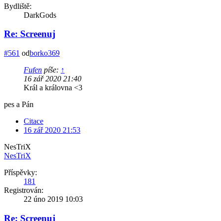
Bydliště:
DarkGods
Re: Screenuj
#561
od
borko369
Fufen
píše:
↑
16 zář 2020 21:40
Král a královna <3
pes a Pán
Citace
16 zář 2020 21:53
NesTriX
NesTriX
Příspěvky:
181
Registrován:
22 úno 2019 10:03
Re: Screenuj