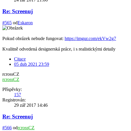
Re: Screenuj
#565
od
Eskaron
Pokud obrázek nebude fungovat:
https://imgur.com/ekVw2g7
Kvalitně odvedená designerská práce, i s realistickými detaily
Citace
05 dub 2021 23:59
rcrossCZ
rcrossCZ
Příspěvky:
157
Registrován:
29 zář 2017 14:46
Re: Screenuj
#566
od
rcrossCZ