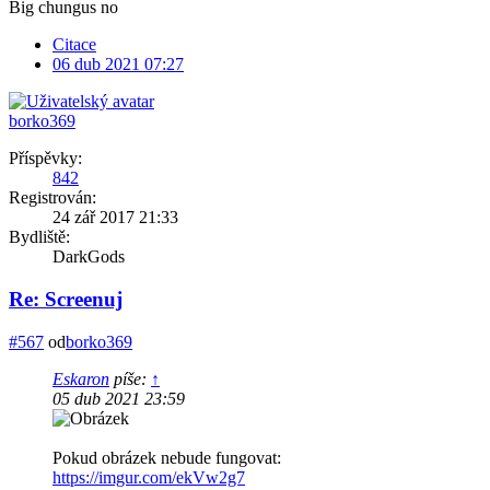
Big chungus no
Citace
06 dub 2021 07:27
borko369
Příspěvky:
842
Registrován:
24 zář 2017 21:33
Bydliště:
DarkGods
Re: Screenuj
#567
od
borko369
Eskaron
píše:
↑
05 dub 2021 23:59
Pokud obrázek nebude fungovat:
https://imgur.com/ekVw2g7