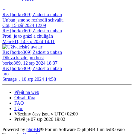
Re: [borko369] Zadost o unban
Unban jsme se rozhodli schválit.
Col
,
15 zář 2024 12:09
Re: [borko369] Zadost o unban
Proti, je to grázl a chuligán
MarekD
,
14 srp 2024 14:11
Re: [borko369] Zadost o unban
Dík za kazde pro hosi
borko369
,
12 srp 2024 18:37
Re: [borko369] Zadost o unban
pro
Struage_
,
10 srp 2024 14:58
Přejít na web
Obsah fóra
FAQ
Tým
Všechny časy jsou v
UTC+02:00
Právě je 07 srp 2026 19:02
Powered by
phpBB
® Forum Software © phpBB Limited
Ravaio