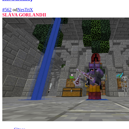
#562
od
NesTriX
SLÁVA GORLANDII