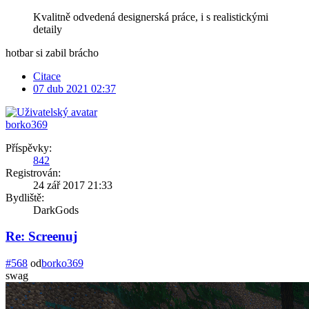
Kvalitně odvedená designerská práce, i s realistickými
detaily
hotbar si zabil brácho
Citace
07 dub 2021 02:37
borko369
Příspěvky:
842
Registrován:
24 zář 2017 21:33
Bydliště:
DarkGods
Re: Screenuj
#568
od
borko369
swag