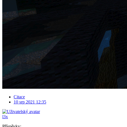
Citace
10 srp 2021 12:35
l3x
Příspěvky: