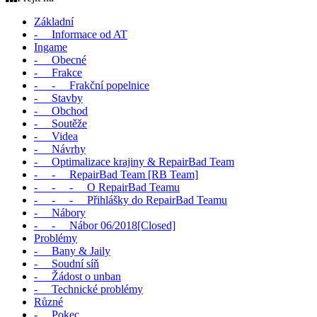
Základní
- Informace od AT
Ingame
- Obecné
- Frakce
- - Frakční popelnice
- Stavby
- Obchod
- Soutěže
- Videa
- Návrhy
- Optimalizace krajiny & RepairBad Team
- - RepairBad Team [RB Team]
- - - O RepairBad Teamu
- - - Přihlášky do RepairBad Teamu
- Nábory
- - Nábor 06/2018[Closed]
Problémy
- Bany & Jaily
- Soudní síň
- Žádost o unban
- Technické problémy
Různé
- Pokec