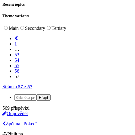
Recent topics
Theme variants
Main
Secondary
Tertiary
1
…
53
54
55
56
57
Stránka
57
z
57
569 příspěvků
Odpovědět
Zpět na „Pokec“
Přejít na