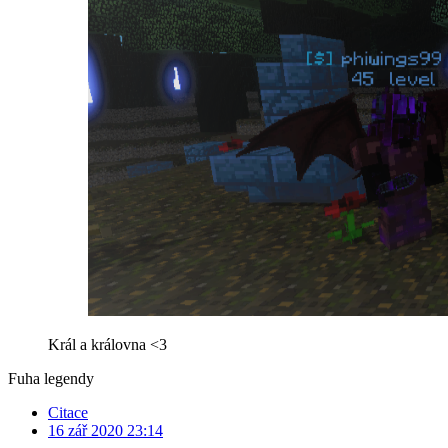
Král a královna <3
Fuha legendy
Citace
16 zář 2020 23:14