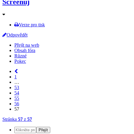
Screenuj
Verze pro tisk
Odpovědět
Přejít na web
Obsah fóra
Různé
Pokec
1
…
53
54
55
56
57
Stránka
57
z
57