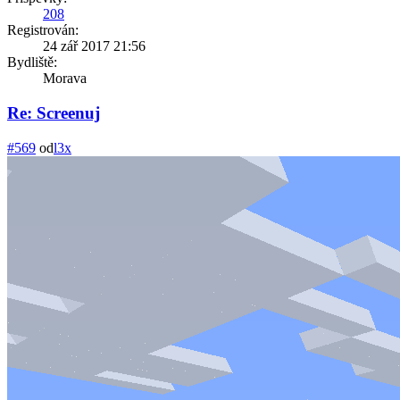
208
Registrován:
24 zář 2017 21:56
Bydliště:
Morava
Re: Screenuj
#569
od
l3x