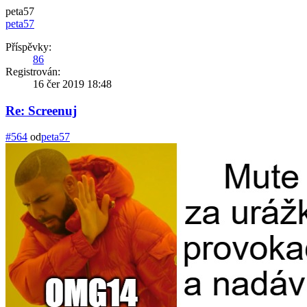
peta57
peta57
Příspěvky:
86
Registrován:
16 čer 2019 18:48
Re: Screenuj
#564
od
peta57