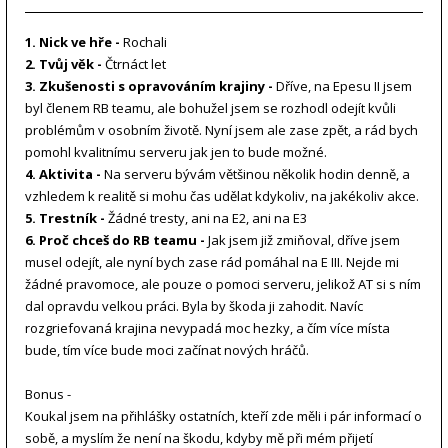
1. Nick ve hře -
Rochali
2. Tvůj věk -
Čtrnáct let
3. Zkušenosti s opravováním krajiny -
Dříve, na Epesu II jsem
byl členem RB teamu, ale bohužel jsem se rozhodl odejít kvůli
problémům v osobním životě. Nyní jsem ale zase zpět, a rád bych
pomohl kvalitnímu serveru jak jen to bude možné.
4. Aktivita -
Na serveru bývám většinou několik hodin denně, a
vzhledem k realitě si mohu čas udělat kdykoliv, na jakékoliv akce.
5. Trestník -
Žádné tresty, ani na E2, ani na E3
6. Proč chceš do RB teamu -
Jak jsem již zmiňoval, dříve jsem
musel odejít, ale nyní bych zase rád pomáhal na E III. Nejde mi
žádné pravomoce, ale pouze o pomoci serveru, jelikož AT si s ním
dal opravdu velkou práci. Byla by škoda ji zahodit. Navíc
rozgriefovaná krajina nevypadá moc hezky, a čím více místa
bude, tím více bude moci začínat nových hráčů.
Bonus -
Koukal jsem na přihlášky ostatních, kteří zde měli i pár informací o
sobě, a myslím že není na škodu, kdyby mě při mém přijetí