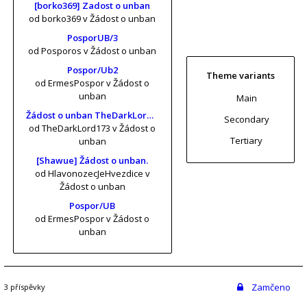
[borko369] Zadost o unban
od borko369
v Žádost o unban
PosporUB/3
od Posporos
v Žádost o unban
Pospor/Ub2
Theme variants
od ErmesPospor
v Žádost o
unban
Main
Žádost o unban TheDarkLord173 (risa11, KrtkuvDort, MrKrabs) [vol. 2]
Secondary
od TheDarkLord173
v Žádost o
Tertiary
unban
[Shawue] Žádost o unban.
od HlavonozecJeHvezdice
v
Žádost o unban
Pospor/UB
od ErmesPospor
v Žádost o
unban
Zamčeno
3 příspěvky