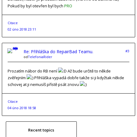
Pokud by byl otevřen byl bych
PRO
Citace
02 úno 2018 23:11
Re: Přihláška do RepairBad Teamu.
#3
od
TelefoniaRider
Prozatím nábor do RB není
Až bude určitě to někde
zvěřejním
Přihláška vypadá dobře takže si ji kdyžtak někde
schovej at ji nemusíš přístě psát znovu
Citace
04 úno 2018 18:58
Recent topics