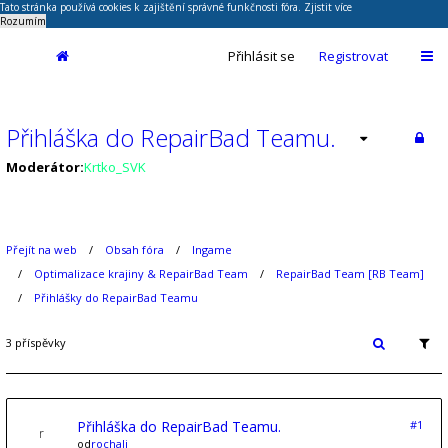
Tato stránka používá cookies k zajištění správné funkčnosti fóra.
Zjistit více
Rozumím
Přihlásit se
Registrovat
Přihláška do RepairBad Teamu.
Moderátor:
Krtko_SVK
Přejít na web
Obsah fóra
Ingame
Optimalizace krajiny & RepairBad Team
RepairBad Team [RB Team]
Přihlášky do RepairBad Teamu
3 příspěvky
Přihláška do RepairBad Teamu.
#1
od
rochali