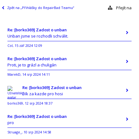
Přejít na
Zpět na „Přihlášky do RepairBad Teamu“
Re: [borko369] Zadost o unban
Unban jsme se rozhodli schválit.
Col
15 zář 2024 12:09
,
Re: [borko369] Zadost o unban
Proti, je to grázl a chuligán
MarekD
14 srp 2024 14:11
,
Re: [borko369] Zadost o unban
Dík za kazde pro hosi
borko369
12 srp 2024 18:37
,
Re: [borko369] Zadost o unban
pro
Struage_
10 srp 2024 14:58
,