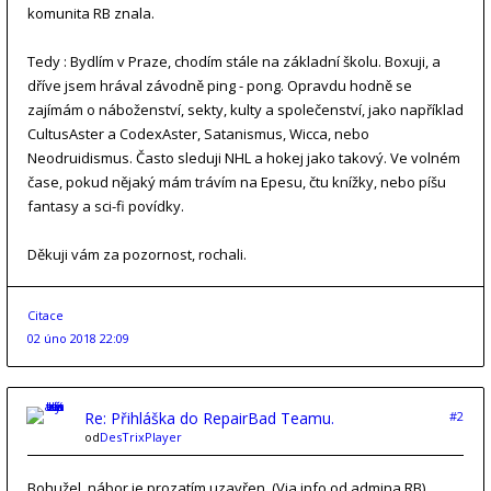
komunita RB znala.
Tedy : Bydlím v Praze, chodím stále na základní školu. Boxuji, a
dříve jsem hrával závodně ping - pong. Opravdu hodně se
zajímám o náboženství, sekty, kulty a společenství, jako například
CultusAster a CodexAster, Satanismus, Wicca, nebo
Neodruidismus. Často sleduji NHL a hokej jako takový. Ve volném
čase, pokud nějaký mám trávím na Epesu, čtu knížky, nebo píšu
fantasy a sci-fi povídky.
Děkuji vám za pozornost, rochali.
Citace
02 úno 2018 22:09
Re: Přihláška do RepairBad Teamu.
#2
od
DesTrixPlayer
Bohužel, nábor je prozatím uzavřen. (Via info od admina RB)