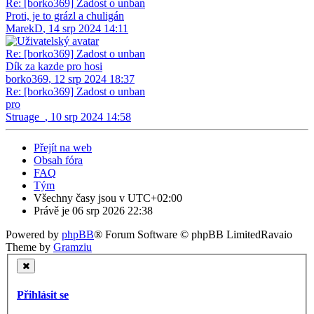
Re: [borko369] Zadost o unban
Proti, je to grázl a chuligán
MarekD
,
14 srp 2024 14:11
Re: [borko369] Zadost o unban
Dík za kazde pro hosi
borko369
,
12 srp 2024 18:37
Re: [borko369] Zadost o unban
pro
Struage_
,
10 srp 2024 14:58
Přejít na web
Obsah fóra
FAQ
Tým
Všechny časy jsou v
UTC+02:00
Právě je 06 srp 2026 22:38
Powered by
phpBB
® Forum Software © phpBB Limited
Ravaio
Theme by
Gramziu
Přihlásit se