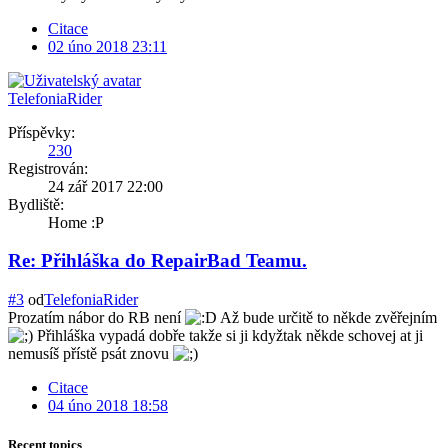
Citace
02 úno 2018 23:11
TelefoniaRider
Příspěvky:
230
Registrován:
24 zář 2017 22:00
Bydliště:
Home :P
Re: Přihláška do RepairBad Teamu.
#3
od
TelefoniaRider
Prozatím nábor do RB není
Až bude určitě to někde zvěřejním
Přihláška vypadá dobře takže si ji kdyžtak někde schovej at ji
nemusíš přístě psát znovu
Citace
04 úno 2018 18:58
Recent topics