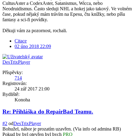
CultusAster a CodexAster, Satanismus, Wicca, nebo
Neodruidismus. Často sleduji NHL a hokej jako takový. Ve volném
čase, pokud nějaký mám trávím na Epesu, čtu knížky, nebo píšu
fantasy a sci-fi povídky.
Děkuji vám za pozornost, rochali.
Citace
02 úno 2018 22:09
DesTrixPlayer
Příspěvky:
714
Registrován:
24 zář 2017 21:00
Bydliště:
Konoha
Re: Přihláška do RepairBad Teamu.
#2
od
DesTrixPlayer
Bohužel, nábor je prozatím uzavřen. (Via info od admina RB)
Pokud by byl otevřen byl bych
PRO