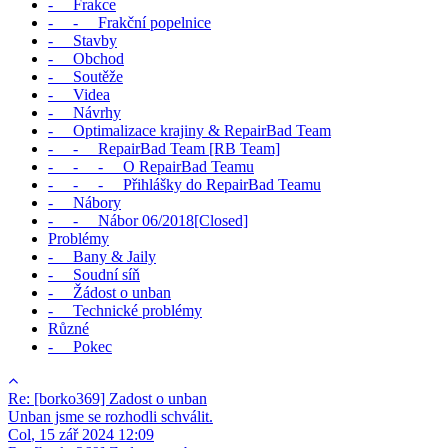
- Frakce
- - Frakční popelnice
- Stavby
- Obchod
- Soutěže
- Videa
- Návrhy
- Optimalizace krajiny & RepairBad Team
- - RepairBad Team [RB Team]
- - - O RepairBad Teamu
- - - Přihlášky do RepairBad Teamu
- Nábory
- - Nábor 06/2018[Closed]
Problémy
- Bany & Jaily
- Soudní síň
- Žádost o unban
- Technické problémy
Různé
- Pokec
Re: [borko369] Zadost o unban
Unban jsme se rozhodli schválit.
Col
,
15 zář 2024 12:09