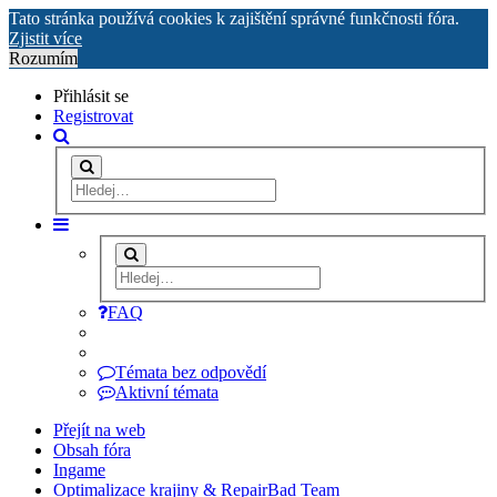
Tato stránka používá cookies k zajištění správné funkčnosti fóra.
Zjistit více
Rozumím
Přihlásit se
Registrovat
FAQ
Témata bez odpovědí
Aktivní témata
Přejít na web
Obsah fóra
Ingame
Optimalizace krajiny & RepairBad Team