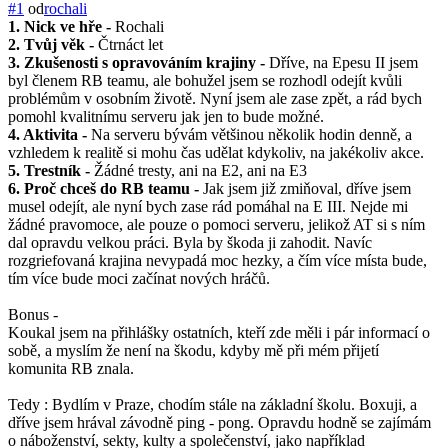
#1
od
rochali
1. Nick ve hře -
Rochali
2. Tvůj věk -
Čtrnáct let
3. Zkušenosti s opravováním krajiny -
Dříve, na Epesu II jsem
byl členem RB teamu, ale bohužel jsem se rozhodl odejít kvůli
problémům v osobním životě. Nyní jsem ale zase zpět, a rád bych
pomohl kvalitnímu serveru jak jen to bude možné.
4. Aktivita -
Na serveru bývám většinou několik hodin denně, a
vzhledem k realitě si mohu čas udělat kdykoliv, na jakékoliv akce.
5. Trestník -
Žádné tresty, ani na E2, ani na E3
6. Proč chceš do RB teamu -
Jak jsem již zmiňoval, dříve jsem
musel odejít, ale nyní bych zase rád pomáhal na E III. Nejde mi
žádné pravomoce, ale pouze o pomoci serveru, jelikož AT si s ním
dal opravdu velkou práci. Byla by škoda ji zahodit. Navíc
rozgriefovaná krajina nevypadá moc hezky, a čím více místa bude,
tím více bude moci začínat nových hráčů.
Bonus -
Koukal jsem na přihlášky ostatních, kteří zde měli i pár informací o
sobě, a myslím že není na škodu, kdyby mě při mém přijetí
komunita RB znala.
Tedy : Bydlím v Praze, chodím stále na základní školu. Boxuji, a
dříve jsem hrával závodně ping - pong. Opravdu hodně se zajímám
o náboženství, sekty, kulty a společenství, jako například