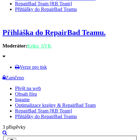
RepairBad Team [RB Team]
Přihlášky do RepairBad Teamu
Přihláška do RepairBad Teamu.
Moderátor:
Krtko_SVK
Verze pro tisk
Zamčeno
Přejít na web
Obsah fóra
Ingame
Optimalizace krajiny & RepairBad Team
RepairBad Team [RB Team]
Přihlášky do RepairBad Teamu
3 příspěvky