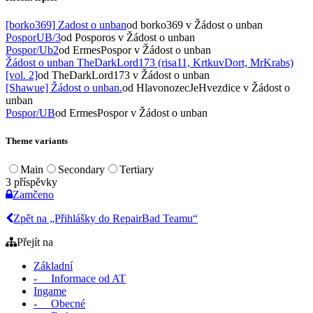
[borko369] Zadost o unban
od borko369
v Žádost o unban
PosporUB/3
od Posporos
v Žádost o unban
Pospor/Ub2
od ErmesPospor
v Žádost o unban
Žádost o unban TheDarkLord173 (risa11, KrtkuvDort, MrKrabs)
[vol. 2]
od TheDarkLord173
v Žádost o unban
[Shawue] Žádost o unban.
od HlavonozecJeHvezdice
v Žádost o
unban
Pospor/UB
od ErmesPospor
v Žádost o unban
Theme variants
Main
Secondary
Tertiary
3 příspěvky
Zamčeno
Zpět na „Přihlášky do RepairBad Teamu“
Přejít na
Základní
- Informace od AT
Ingame
- Obecné