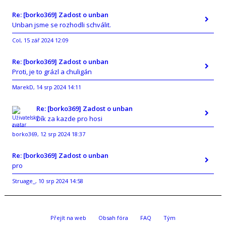
Re: [borko369] Zadost o unban
Unban jsme se rozhodli schválit.
Col
15 zář 2024 12:09
,
Re: [borko369] Zadost o unban
Proti, je to grázl a chuligán
MarekD
14 srp 2024 14:11
,
Re: [borko369] Zadost o unban
Dík za kazde pro hosi
borko369
12 srp 2024 18:37
,
Re: [borko369] Zadost o unban
pro
Struage_
10 srp 2024 14:58
,
Přejít na web
Obsah fóra
FAQ
Tým