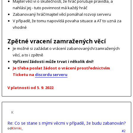
Majitel věcí ví o skutečnosti, že hráč porušuje pravidla, a
nahlásí jej - tuto povinnost má každý hráč
Zabanovaný hráč/majitel věcí pomáhal rozvoji serveru
V případě, že tomu napovídá povaha situace a AT to uzná za
vhodné
Zpětné vracení zamražených věcí
Je možné si zažádat o vrácení zabanovaných/zamražených
věcí, a to i zpětně
Vyřízení žádosti může trvat i několik dní!
Je třeba poslat žádost o vrácení prostřednictvím
Ticketu na
discordu serveru
V platnosti od 5. 9. 2022
Re: Co se stane s mými věcmi v případě, že budu zabanován?
od
Klimki_
#2