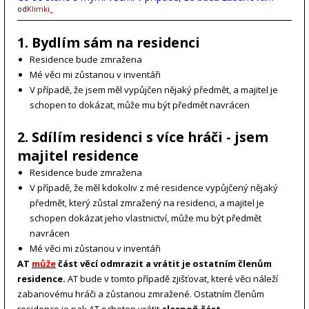
od
Klimki_
1. Bydlím sám na residenci
Residence bude zmražena
Mé věci mi zůstanou v inventáři
V případě, že jsem měl vypůjčen nějaký předmět, a majitel je
schopen to dokázat, může mu být předmět navrácen
2. Sdílím residenci s více hráči - jsem
majitel residence
Residence bude zmražena
V případě, že měl kdokoliv z mé residence vypůjčený nějaký
předmět, který zůstal zmražený na residenci, a majitel je
schopen dokázat jeho vlastnictví, může mu být předmět
navrácen
Mé věci mi zůstanou v inventáři
AT
může
část věcí odmrazit a vrátit je ostatním členům
residence.
AT bude v tomto případě zjišťovat, které věci náleží
zabanovému hráči a zůstanou zmražené. Ostatním členům