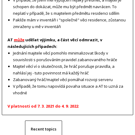
V případě, že jsem měl vypůjčen nějaký předmět, a majitel je
schopen do dokázat, může mu být předmět navrácen. To
neplatí v případě, že s majitelem předmětu residenci sdílím
Pakliže mám v inventáři i "společné" věci residence, zůstanou
zmraženy u mě v inventáři
AT
může
udělat výjimku, a část věcí odmrazit, v
následujících případech:
Jednání majitele věcí pomohlo minimalizovat škody v
souvislosti s porušováním pravidel zabanovaného hráče
Majitel věcí ví o skutečnosti, že hráč porušuje pravidla, a
nahlásí jej - tuto povinnost má každý hráč
Zabanovaný hráč/majitel věcí pomáhal rozvoji serveru
V případě, že tomu napovídá povaha situace a AT to uzná za
vhodné
V platnosti od 7. 3. 2021 do 4. 9. 2022
Recent topics