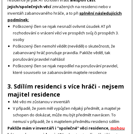
residence je pak AT ochoten vrátit
alespoň část
jejich/společných věcí
zmražených na residenci nebo v
inventáři zabanovaného hráče, a to při
splnění následujících
podmínek:
Poškozený člen se nijak nesnaží ovlivnit úsudek AT při
rozhodování o vrácení věcí ve prospěch svůj či prospěch 3.
osoby
Poškozený člen nemohl vědět (nevěděl) o skutečnosti, že
zabanovaný hráč porušuje pravidla. Pakliže věděl, tak
porušování pravidel nahlásil
Poškozený člen se nijak nepodílel na porušování pravidel,
které souviselo se zabanováním majitele residence
3. Sdílím residenci s více hráči - nejsem
majitel residence
Mé věci mi zůstanou v inventáři
V případě, že jsem měl vypůjčen nějaký předmět, a majitel je
schopen do dokázat, může mu být předmět navrácen. To
nemusí v případě, že s majitelem předmětu residenci sdílím
Pakliže mám v inventáři i "společné" věci residence,
mohou