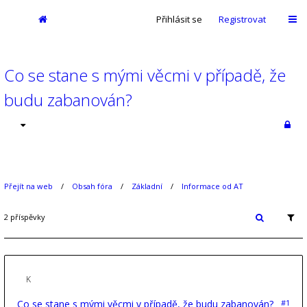
Přihlásit se
Registrovat
Co se stane s mými věcmi v případě, že
budu zabanován?
Přejít na web
Obsah fóra
Základní
Informace od AT
2 příspěvky
Co se stane s mými věcmi v případě, že budu zabanován?
#1