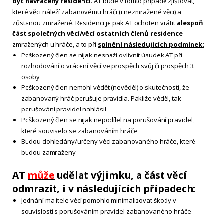
být navráceny residenci
. AT bude v tomto případě zjišťovat,
které věci náleží zabanovému hráči (i nezmražené věci) a
zůstanou zmražené. Residenci je pak AT ochoten vrátit
alespoň
část společných věcí/věcí ostatních členů residence
zmražených u hráče, a to při
splnění následujících podmínek:
Poškozený člen se nijak nesnaží ovlivnit úsudek AT při
rozhodování o vrácení věcí ve prospěch svůj či prospěch 3.
osoby
Poškozený člen nemohl vědět (nevěděl) o skutečnosti, že
zabanovaný hráč porušuje pravidla. Pakliže věděl, tak
porušování pravidel nahlásil
Poškozený člen se nijak nepodílel na porušování pravidel,
které souviselo se zabanováním hráče
Budou dohledány/určeny věci zabanovaného hráče, které
budou zamraženy
AT
může
udělat výjimku, a část věcí
odmrazit, i v následujících případech:
Jednání majitele věcí pomohlo minimalizovat škody v
souvislosti s porušováním pravidel zabanovaného hráče