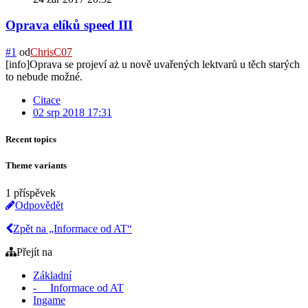
Oprava elíků speed III
#1
od
ChrisC07
[info]Oprava se projeví aż u nově uvařených lektvarů u těch starých
to nebude možné.
Citace
02 srp 2018 17:31
Recent topics
Theme variants
1 příspěvek
Odpovědět
Zpět na „Informace od AT“
Přejít na
Základní
- Informace od AT
Ingame