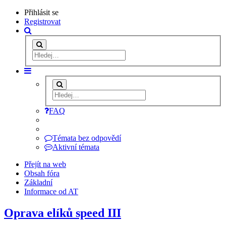
Přihlásit se
Registrovat
FAQ
Témata bez odpovědí
Aktivní témata
Přejít na web
Obsah fóra
Základní
Informace od AT
Oprava elíků speed III