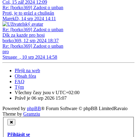
Col
,
15 zář 2024 12:09
Re: [borko369] Zadost o unban
Proti, je to grázl a chuligán
MarekD
,
14 srp 2024 14:11
Re: [borko369] Zadost o unban
Dík za kazde pro hosi
borko369
,
12 srp 2024 18:37
Re: [borko369] Zadost o unban
pro
Struage_
,
10 srp 2024 14:58
Přejít na web
Obsah fóra
FAQ
Tým
Všechny časy jsou v
UTC+02:00
Právě je 06 srp 2026 15:07
Powered by
phpBB
® Forum Software © phpBB Limited
Ravaio
Theme by
Gramziu
Přihlásit se