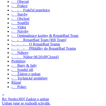
- Obecné
- Frakce
- - Frakční popelnice
- Stavby
- Obchod
- Soutěže
- Videa
- Návrhy
- Optimalizace krajiny & RepairBad Team
- - RepairBad Team [RB Team]
- - - O RepairBad Teamu
- - - Přihlášky do RepairBad Teamu
- Nábory
- - Nábor 06/2018[Closed]
Problémy
- Bany & Jaily
- Soudní síň
- Žádost o unban
- Technické problémy
Různé
- Pokec
Re: [borko369] Zadost o unban
Unban jsme se rozhodli schválit.