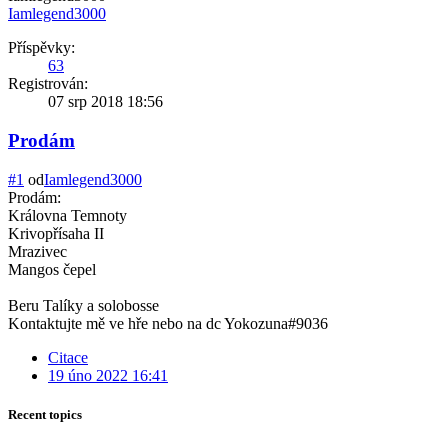
Iamlegend3000
Příspěvky:
63
Registrován:
07 srp 2018 18:56
Prodám
#1
od
Iamlegend3000
Prodám:
Královna Temnoty
Krivopřísaha II
Mrazivec
Mangos čepel
Beru Talíky a solobosse
Kontaktujte mě ve hře nebo na dc Yokozuna#9036
Citace
19 úno 2022 16:41
Recent topics