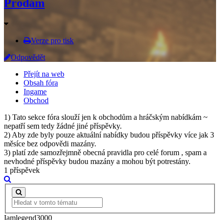
Prodám
Verze pro tisk
Odpovědět
Přejít na web
Obsah fóra
Ingame
Obchod
1) Tato sekce fóra slouží jen k obchodům a hráčským nabídkám ~
nepatří sem tedy žádné jiné příspěvky.
2) Aby zde byly pouze aktuální nabídky budou příspěvky více jak 3
měsíce bez odpovědi mazány.
3) platí zde samozřejmně obecná pravidla pro celé forum , spam a
nevhodné příspěvky budou mazány a mohou být potrestány.
1 příspěvek
Iamlegend3000