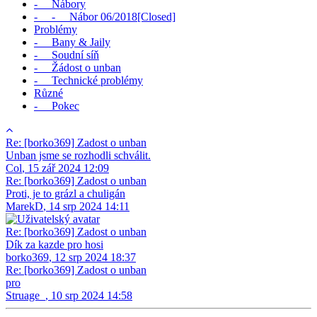
- Nábory
- - Nábor 06/2018[Closed]
Problémy
- Bany & Jaily
- Soudní síň
- Žádost o unban
- Technické problémy
Různé
- Pokec
Re: [borko369] Zadost o unban
Unban jsme se rozhodli schválit.
Col
,
15 zář 2024 12:09
Re: [borko369] Zadost o unban
Proti, je to grázl a chuligán
MarekD
,
14 srp 2024 14:11
Re: [borko369] Zadost o unban
Dík za kazde pro hosi
borko369
,
12 srp 2024 18:37
Re: [borko369] Zadost o unban
pro
Struage_
,
10 srp 2024 14:58