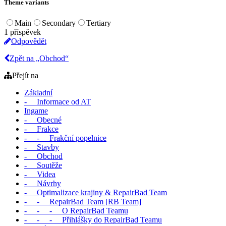
Theme variants
Main
Secondary
Tertiary
1 příspěvek
Odpovědět
Zpět na „Obchod“
Přejít na
Základní
- Informace od AT
Ingame
- Obecné
- Frakce
- - Frakční popelnice
- Stavby
- Obchod
- Soutěže
- Videa
- Návrhy
- Optimalizace krajiny & RepairBad Team
- - RepairBad Team [RB Team]
- - - O RepairBad Teamu
- - - Přihlášky do RepairBad Teamu