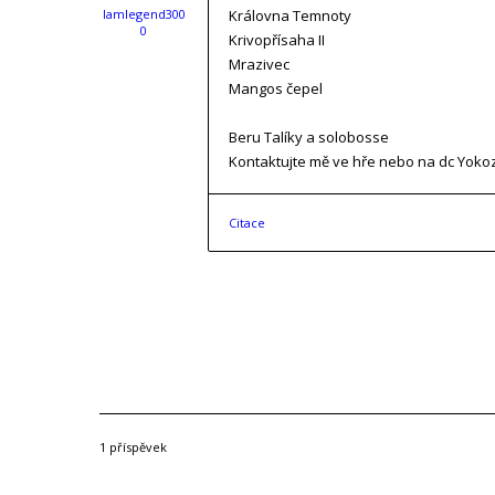
Iamlegend300
Královna Temnoty
0
Krivopřísaha II
Mrazivec
Mangos čepel
Beru Talíky a solobosse
Kontaktujte mě ve hře nebo na dc Yok
Citace
1 příspěvek