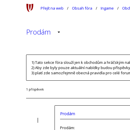
Přejít na web
Obsah fóra
Ingame
Obc
Prodám
1) Tato sekce fóra slouží jen k obchodům a hráčským na
2) Aby zde byly pouze aktuální nabídky budou příspěvky
3) platí zde samozřejmně obecná pravidla pro celé fo
1 příspěvek
Prodám
Prodám: