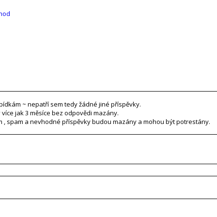
hod
bídkám ~ nepatří sem tedy žádné jiné příspěvky.
 více jak 3 měsíce bez odpovědi mazány.
rum , spam a nevhodné příspěvky budou mazány a mohou být potrestány.