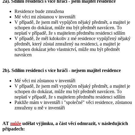
2a). Sdílím residenci s více hráči - jsem majitel residence
Residence bude zmražena
Mé věci mi zůstanou v inventáři
V případě, že jsem měl vypůjčen nějaký předmět, a majitel je
schopen do dokázat, může mu být předmět navrácen. To
neplatí v případě, že s majitelem předmětu residenci sdílím
V případě, že měl kdokoliv z mé residence vypůjčený nějaký
předmět, který zůstal zmražený na residenci, a majitel je
schopen dokázat jeho vlastnictví, může mu být předmět
navrácen
2b). Sdílím residenci s více hráči - nejsem majitel residence
Mé věci mi zůstanou v inventáři
V případě, že jsem měl vypůjčen nějaký předmět, a majitel je
schopen do dokázat, může mu být předmět navrácen. To
neplatí v případě, že s majitelem předmětu residenci sdílím
Pakliže mám v inventáři i "společné" věci residence, zůstanou
zmraženy u mě v inventáři
AT
může
udělat výjimku, a část věcí odmrazit, v následujících
případech: