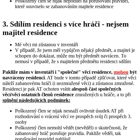
Poškozený člen se nijak nepodílel na porušování pravidel,
které souviselo se zabanováním majitele residence
3. Sdílím residenci s více hráči - nejsem
majitel residence
Mé věci mi zůstanou v inventáři
V případě, že jsem měl vypůjčen nějaký předmět, a majitel je
schopen do dokázat, může mu být předmět navrácen. To
nemusí v případě, že s majitelem předmětu residenci sdílím
Pakliže mám v inventáři i "společné" věci residence,
mohou
být
navráceny residenci
. AT bude v tomto případě zjišťovat, které věci
náleží zabanovému hráči (i nezmražené věci) a zůstanou zmražené.
Residenci je pak AT ochoten vrátit
alespoň část společných
věcí/věcí ostatních členů residence
zmražených u hráče, a to při
splnění následujících podmínek:
Poškozený člen se nijak nesnaží ovlivnit úsudek AT při
rozhodování o vrácení věcí ve prospěch svůj či prospěch 3.
osoby
Poškozený člen nemohl vědět (nevěděl) o skutečnosti, že
zabanovaný hráč porušuje pravidla. Pakliže věděl, tak
porušování pravidel nahlásil