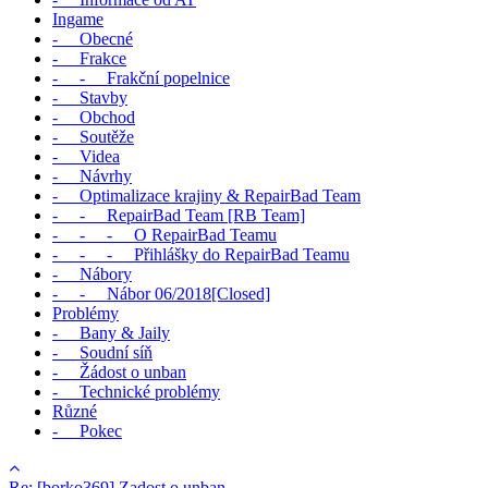
Ingame
- Obecné
- Frakce
- - Frakční popelnice
- Stavby
- Obchod
- Soutěže
- Videa
- Návrhy
- Optimalizace krajiny & RepairBad Team
- - RepairBad Team [RB Team]
- - - O RepairBad Teamu
- - - Přihlášky do RepairBad Teamu
- Nábory
- - Nábor 06/2018[Closed]
Problémy
- Bany & Jaily
- Soudní síň
- Žádost o unban
- Technické problémy
Různé
- Pokec
Re: [borko369] Zadost o unban