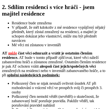
2. Sdílím residenci s více hráči - jsem
majitel residence
Residence bude zmražena
V případě, že měl kdokoliv z mé residence vypůjčený nějaký
předmět, který zůstal zmražený na residenci, a majitel je
schopen dokázat jeho vlastnictví, může mu být předmět
navrácen
Mé věci mi zůstanou v inventáři
AT
může
část věcí odmrazit a vrátit je ostatním členům
residence.
AT bude v tomto případě zjišťovat, které věci náleží
zabanovému hráči a zůstanou zmražené. Ostatním členům residence
je pak AT ochoten vrátit
alespoň část jejich/společných věcí
zmražených na residenci nebo v inventáři zabanovaného hráče, a to
při
splnění následujících podmínek:
Poškozený člen se nijak nesnaží ovlivnit úsudek AT při
rozhodování o vrácení věcí ve prospěch svůj či prospěch 3.
osoby
Poškozený člen nemohl vědět (nevěděl) o skutečnosti, že
zabanovaný hráč porušuje pravidla. Pakliže věděl, tak
porušování pravidel nahlásil