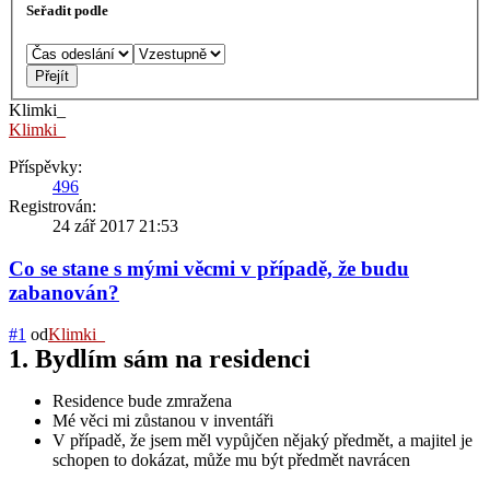
Seřadit podle
Klimki_
Klimki_
Příspěvky:
496
Registrován:
24 zář 2017 21:53
Co se stane s mými věcmi v případě, že budu
zabanován?
#1
od
Klimki_
1. Bydlím sám na residenci
Residence bude zmražena
Mé věci mi zůstanou v inventáři
V případě, že jsem měl vypůjčen nějaký předmět, a majitel je
schopen to dokázat, může mu být předmět navrácen