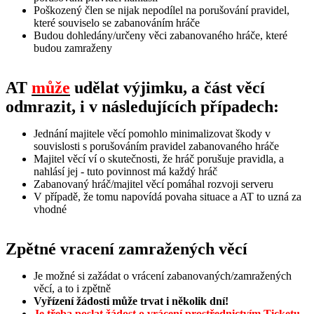
Poškozený člen se nijak nepodílel na porušování pravidel,
které souviselo se zabanováním hráče
Budou dohledány/určeny věci zabanovaného hráče, které
budou zamraženy
AT
může
udělat výjimku, a část věcí
odmrazit, i v následujících případech:
Jednání majitele věcí pomohlo minimalizovat škody v
souvislosti s porušováním pravidel zabanovaného hráče
Majitel věcí ví o skutečnosti, že hráč porušuje pravidla, a
nahlásí jej - tuto povinnost má každý hráč
Zabanovaný hráč/majitel věcí pomáhal rozvoji serveru
V případě, že tomu napovídá povaha situace a AT to uzná za
vhodné
Zpětné vracení zamražených věcí
Je možné si zažádat o vrácení zabanovaných/zamražených
věcí, a to i zpětně
Vyřízení žádosti může trvat i několik dní!
Je třeba poslat žádost o vrácení prostřednictvím Ticketu