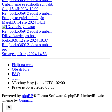
Unban jsme se rozhodli schválit.
Col
,
15 zář 2024 12:09
Re: [borko369] Zadost o unban
Proti, je to grázl a chuligán
MarekD
,
14 srp 2024 14:11
Re: [borko369] Zadost o unban
Dík za kazde pro hosi
borko369
,
12 srp 2024 18:37
Re: [borko369] Zadost o unban
pro
Struage_
,
10 srp 2024 14:58
Přejít na web
Obsah fóra
FAQ
Tým
Všechny časy jsou v
UTC+02:00
Právě je 06 srp 2026 05:53
Powered by
phpBB
® Forum Software © phpBB Limited
Ravaio
Theme by
Gramziu