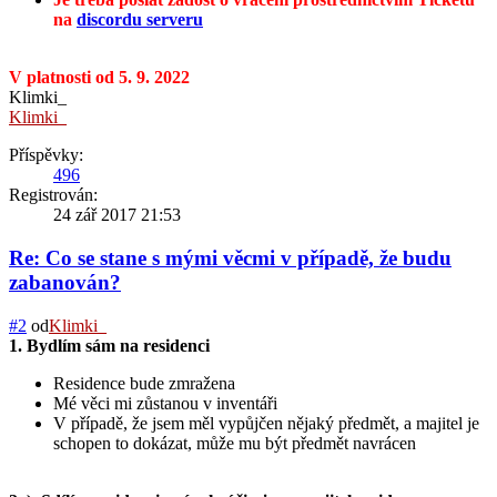
na
discordu serveru
V platnosti od 5. 9. 2022
Klimki_
Klimki_
Příspěvky:
496
Registrován:
24 zář 2017 21:53
Re: Co se stane s mými věcmi v případě, že budu
zabanován?
#2
od
Klimki_
1. Bydlím sám na residenci
Residence bude zmražena
Mé věci mi zůstanou v inventáři
V případě, že jsem měl vypůjčen nějaký předmět, a majitel je
schopen to dokázat, může mu být předmět navrácen