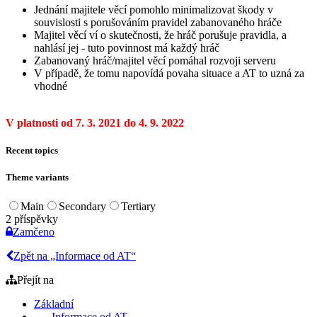
Jednání majitele věcí pomohlo minimalizovat škody v
souvislosti s porušováním pravidel zabanovaného hráče
Majitel věcí ví o skutečnosti, že hráč porušuje pravidla, a
nahlásí jej - tuto povinnost má každý hráč
Zabanovaný hráč/majitel věcí pomáhal rozvoji serveru
V případě, že tomu napovídá povaha situace a AT to uzná za
vhodné
V platnosti od 7. 3. 2021 do 4. 9. 2022
Recent topics
Theme variants
Main
Secondary
Tertiary
2 příspěvky
Zamčeno
Zpět na „Informace od AT“
Přejít na
Základní
- Informace od AT