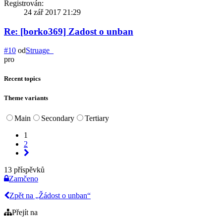
Registrován:
24 zář 2017 21:29
Re: [borko369] Zadost o unban
#10
od
Struage_
pro
Recent topics
Theme variants
Main
Secondary
Tertiary
1
2
13 příspěvků
Zamčeno
Zpět na „Žádost o unban“
Přejít na