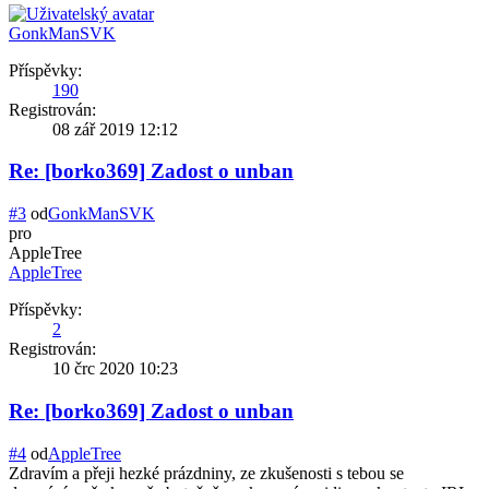
GonkManSVK
Příspěvky:
190
Registrován:
08 zář 2019 12:12
Re: [borko369] Zadost o unban
#3
od
GonkManSVK
pro
AppleTree
AppleTree
Příspěvky:
2
Registrován:
10 črc 2020 10:23
Re: [borko369] Zadost o unban
#4
od
AppleTree
Zdravím a přeji hezké prázdniny, ze zkušenosti s tebou se