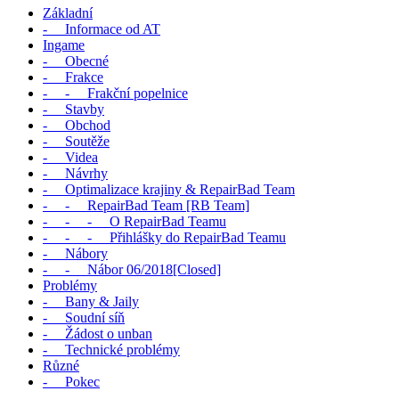
Základní
- Informace od AT
Ingame
- Obecné
- Frakce
- - Frakční popelnice
- Stavby
- Obchod
- Soutěže
- Videa
- Návrhy
- Optimalizace krajiny & RepairBad Team
- - RepairBad Team [RB Team]
- - - O RepairBad Teamu
- - - Přihlášky do RepairBad Teamu
- Nábory
- - Nábor 06/2018[Closed]
Problémy
- Bany & Jaily
- Soudní síň
- Žádost o unban
- Technické problémy
Různé
- Pokec