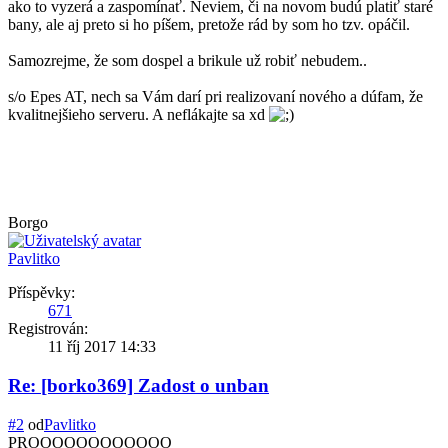
ako to vyzerá a zaspomínať. Neviem, či na novom budú platiť staré
bany, ale aj preto si ho píšem, pretože rád by som ho tzv. opáčil.
Samozrejme, že som dospel a brikule už robiť nebudem..
s/o Epes AT, nech sa Vám darí pri realizovaní nového a dúfam, že
kvalitnejšieho serveru. A neflákajte sa xd
Borgo
Pavlitko
Příspěvky:
671
Registrován:
11 říj 2017 14:33
Re: [borko369] Zadost o unban
#2
od
Pavlitko
PROOOOOOOOOOOO