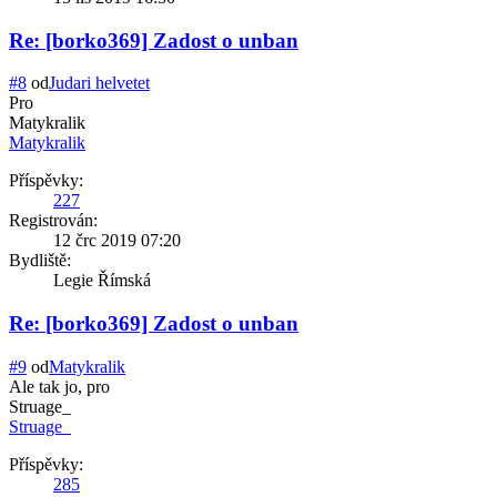
Re: [borko369] Zadost o unban
#8
od
Judari helvetet
Pro
Matykralik
Matykralik
Příspěvky:
227
Registrován:
12 črc 2019 07:20
Bydliště:
Legie Římská
Re: [borko369] Zadost o unban
#9
od
Matykralik
Ale tak jo, pro
Struage_
Struage_
Příspěvky:
285