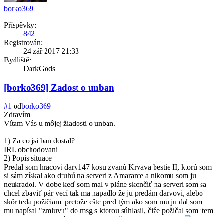
borko369
Příspěvky:
842
Registrován:
24 zář 2017 21:33
Bydliště:
DarkGods
[borko369] Zadost o unban
#1
od
borko369
Zdravím,
Vítam Vás u môjej žiadosti o unban.
1) Za co jsi ban dostal?
IRL obchodovani
2) Popis situace
Predal som hracovi darv147 kosu zvanú Krvava bestie II, ktorú som
si sám získal ako druhú na serveri z Amarante a nikomu som ju
neukradol. V dobe keď som mal v pláne skončiť na serveri som sa
chcel zbaviť pár vecí tak ma napadlo že ju predám darvovi, alebo
skôr teda požičiam, pretože ešte pred tým ako som mu ju dal som
mu napísal "zmluvu" do msg s ktorou súhlasil, čiže požičal som item