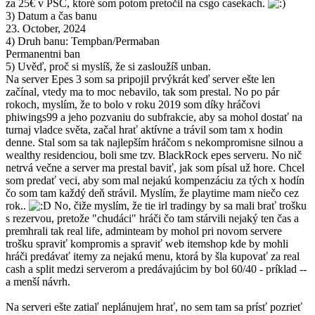
za 25€ v PSC, ktoré som potom pretočil na csgo casekach.
3) Datum a čas banu
23. October, 2024
4) Druh banu: Tempban/Permaban
Permanentni ban
5) Uvěď, proč si myslíš, že si zasloužíš unban.
Na server Epes 3 som sa pripojil prvýkrát keď server ešte len
začínal, vtedy ma to moc nebavilo, tak som prestal. No po pár
rokoch, myslím, že to bolo v roku 2019 som díky hráčovi
phiwings99 a jeho pozvaniu do subfrakcie, aby sa mohol dostať na
turnaj vladce světa, začal hrať aktívne a trávil som tam x hodin
denne. Stal som sa tak najlepším hráčom s nekompromisne silnou a
wealthy residenciou, boli sme tzv. BlackRock epes serveru. No nič
netrvá večne a server ma prestal baviť, jak som písal už hore. Chcel
som predať veci, aby som mal nejakú kompenzáciu za tých x hodín
čo som tam každý deň strávil. Myslím, že playtime mam niečo cez
rok..
No, čiže myslím, že tie irl tradingy by sa mali brať trošku
s rezervou, pretože "chudáci" hráči čo tam stárvili nejaký ten čas a
premhrali tak real life, adminteam by mohol pri novom servere
trošku spraviť kompromis a spraviť web itemshop kde by mohli
hráči predávať itemy za nejakú menu, ktorá by šla kupovať za real
cash a split medzi serverom a predávajúcim by bol 60/40 - príklad --
a menší návrh.
Na serveri ešte zatiaľ neplánujem hrať, no sem tam sa prísť pozrieť