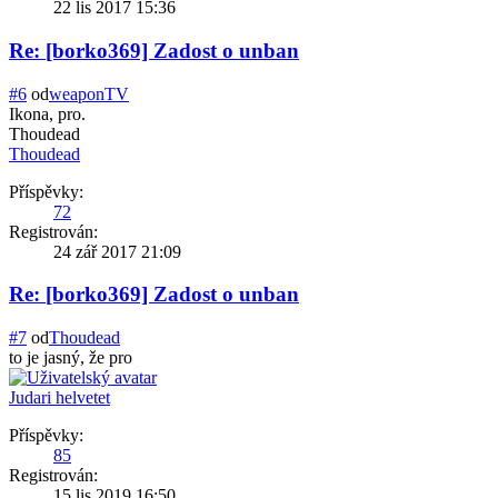
22 lis 2017 15:36
Re: [borko369] Zadost o unban
#6
od
weaponTV
Ikona, pro.
Thoudead
Thoudead
Příspěvky:
72
Registrován:
24 zář 2017 21:09
Re: [borko369] Zadost o unban
#7
od
Thoudead
to je jasný, že pro
Judari helvetet
Příspěvky:
85
Registrován:
15 lis 2019 16:50