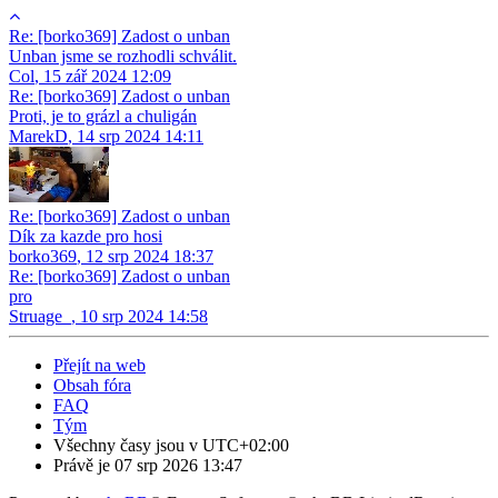
Re: [borko369] Zadost o unban
Unban jsme se rozhodli schválit.
Col
,
15 zář 2024 12:09
Re: [borko369] Zadost o unban
Proti, je to grázl a chuligán
MarekD
,
14 srp 2024 14:11
Re: [borko369] Zadost o unban
Dík za kazde pro hosi
borko369
,
12 srp 2024 18:37
Re: [borko369] Zadost o unban
pro
Struage_
,
10 srp 2024 14:58
Přejít na web
Obsah fóra
FAQ
Tým
Všechny časy jsou v
UTC+02:00
Právě je 07 srp 2026 13:47