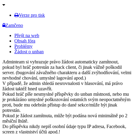
Verze pro tisk
Zamčeno
Přejít na web
Obsah fóra
Problémy
Žádost o unban
Adminteam si vyhrazuje právo žádost automaticky zamítnout,
pokud byl hráč potrestán za hack client, či jinak vážně poškodil
server. (bugování závažného charakteru a další zvýhodňování, velmi
nevhodné chování, umyslné lagování apod.)
V případě, že admin shledá nesrovnalosti v hlasování, má právo
žádost taktéž hned uzavřít.
Pokud hráč píše nesmyslné příspěvky do unban místnosti, nebo mu
je prokázáno umyslné poškozování ostatních svým neopoctatněným
proti, bude mu odebrán přístup do dané sekce/může být jinak
potrestán.
Pokud je žádost zamítnuta, může být podána nová minimálně po 2
měsíční lhůtě.
Do příspěvku nikdy nepiš osobní údaje typu IP adresa, Facebook,
screen z vlastniství účtů apod.!