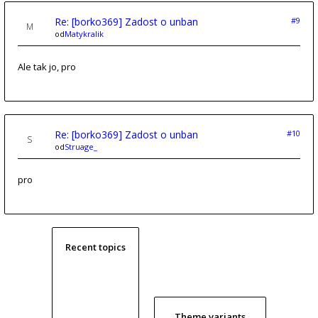
Re: [borko369] Zadost o unban
#9
od
Matykralik
Ale tak jo, pro
Re: [borko369] Zadost o unban
#10
od
Struage_
pro
Recent topics
Theme variants