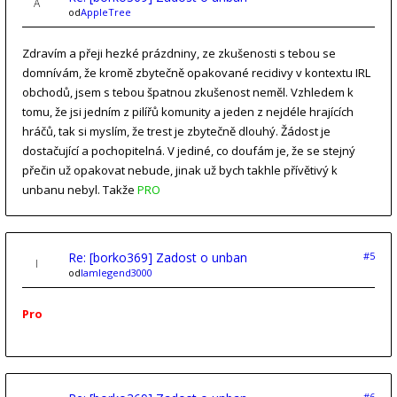
od
AppleTree
Zdravím a přeji hezké prázdniny, ze zkušenosti s tebou se
domnívám, že kromě zbytečně opakované recidivy v kontextu IRL
obchodů, jsem s tebou špatnou zkušenost neměl. Vzhledem k
tomu, že jsi jedním z pilířů komunity a jeden z nejdéle hrajících
hráčů, tak si myslím, že trest je zbytečně dlouhý. Žádost je
dostačující a pochopitelná. V jediné, co doufám je, že se stejný
přečin už opakovat nebude, jinak už bych takhle přívětivý k
unbanu nebyl. Takže
PRO
Re: [borko369] Zadost o unban
#5
od
Iamlegend3000
Pro
#6