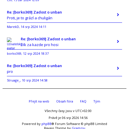
,
Re: [borko369] Zadost o unban
Proti, je to grázl a chuligán
MarekD
14 srp 2024 14:11
,
Re: [borko369] Zadost o unban
Dík za kazde pro hosi
borko369
12 srp 2024 18:37
,
Re: [borko369] Zadost o unban
pro
Struage_
10 srp 2024 14:58
,
Přejít na web
Obsah fóra
FAQ
Tým
Všechny časy jsou v
UTC+02:00
Právě je 06 srp 2026 14:56
Powered by
phpBB
® Forum Software © phpBB Limited
Ravaio Theme by
Gramziu