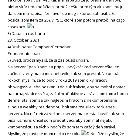
sa chcel zbaviť pár vecí tak ma napadlo že ju predám darvovi,
alebo skôr teda požičiam, pretože ešte pred tým ako som mu ju
dal som mu napísal "zmluvu" do msg s ktorou súhlasil, čiže
požičal som item za 25€ v PSC, ktoré som potom pretočil na csgo
casekach.
3) Datum a čas banu
23. October, 2024
4) Druh banu: Tempban/Permaban
Permanentni ban
5) Uvěď, proč si myslíš, že si zasloužíš unban.
Na server Epes 3 som sa pripojil prvýkrát keď server ešte len
začínal, vtedy ma to moc nebavilo, tak som prestal. No po pár
rokoch, myslím, že to bolo v roku 2019 som díky hráčovi
phiwings99 a jeho pozvaniu do subfrakcie, aby sa mohol dostať
na turnaj vladce světa, začal hrať aktívne a trávil som tam x hodin
denne. Stal som sa tak najlepším hráčom s nekompromisne
silnou a wealthy residenciou, boli sme tzv. BlackRock epes
serveru. No nič netrvá večne a server ma prestal baviť, jak som
písal už hore. Chcel som predať veci, aby som mal nejakú
kompenzáciu za tých x hodín čo som tam každý deň strávil.
Myslím, že playtime mam niečo cez rok..
No, čiže myslím, že