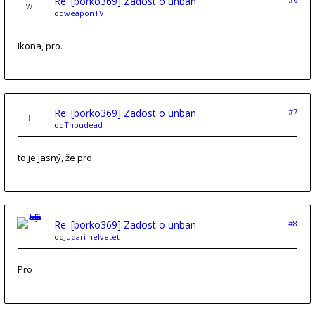
Re: [borko369] Zadost o unban
od
weaponTV
Ikona, pro.
Re: [borko369] Zadost o unban
#7
od
Thoudead
to je jasný, že pro
Re: [borko369] Zadost o unban
#8
od
Judari helvetet
Pro