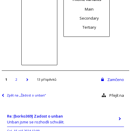
Main
Secondary
Tertiary
Zamčeno
1
2
13 příspěvků
Přejít na
Zpět na „Žádost o unban“
Re: [borko369] Zadost o unban
Unban jsme se rozhodli schválit.
Col
15 zář 2024 12:09