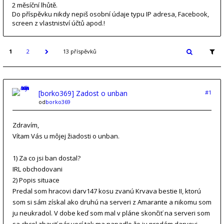
2 měsíční lhůtě.
Do příspěvku nikdy nepiš osobní údaje typu IP adresa, Facebook,
screen z vlastniství účtů apod.!
1
2
13 příspěvků
[borko369] Zadost o unban
#1
od
borko369
Zdravím,
Vítam Vás u môjej žiadosti o unban.
1) Za co jsi ban dostal?
IRL obchodovani
2) Popis situace
Predal som hracovi darv147 kosu zvanú Krvava bestie II, ktorú
som si sám získal ako druhú na serveri z Amarante a nikomu som
ju neukradol. V dobe keď som mal v pláne skončiť na serveri som