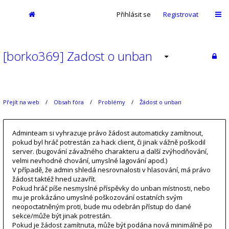
Přihlásit se
Registrovat
[borko369] Zadost o unban
Přejít na web
Obsah fóra
Problémy
Žádost o unban
Adminteam si vyhrazuje právo žádost automaticky zamítnout,
pokud byl hráč potrestán za hack client, či jinak vážně poškodil
server. (bugování závažného charakteru a další zvýhodňování,
velmi nevhodné chování, umyslné lagování apod.)
V případě, že admin shledá nesrovnalosti v hlasování, má právo
žádost taktéž hned uzavřít.
Pokud hráč píše nesmyslné příspěvky do unban místnosti, nebo
mu je prokázáno umyslné poškozování ostatních svým
neopoctatněným proti, bude mu odebrán přístup do dané
sekce/může být jinak potrestán.
Pokud je žádost zamítnuta, může být podána nová minimálně po