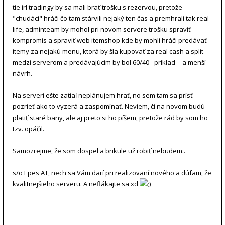
tie irl tradingy by sa mali brať trošku s rezervou, pretože
"chudáci" hráči čo tam stárvili nejaký ten čas a premhrali tak real
life, adminteam by mohol pri novom servere trošku spraviť
kompromis a spraviť web itemshop kde by mohli hráči predávať
itemy za nejakú menu, ktorá by šla kupovať za real cash a split
medzi serverom a predávajúcim by bol 60/40 - príklad -- a menší
návrh.
Na serveri ešte zatiaľ neplánujem hrať, no sem tam sa prísť
pozrieť ako to vyzerá a zaspomínať. Neviem, či na novom budú
platiť staré bany, ale aj preto si ho píšem, pretože rád by som ho
tzv. opáčil.
Samozrejme, že som dospel a brikule už robiť nebudem..
s/o Epes AT, nech sa Vám darí pri realizovaní nového a dúfam, že
kvalitnejšieho serveru. A neflákajte sa xd