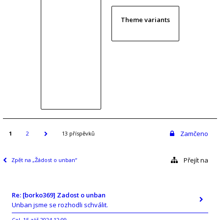
Theme variants
Zamčeno
1
2
13 příspěvků
Přejít na
Zpět na „Žádost o unban“
Re: [borko369] Zadost o unban
Unban jsme se rozhodli schválit.
Col
15 zář 2024 12:09