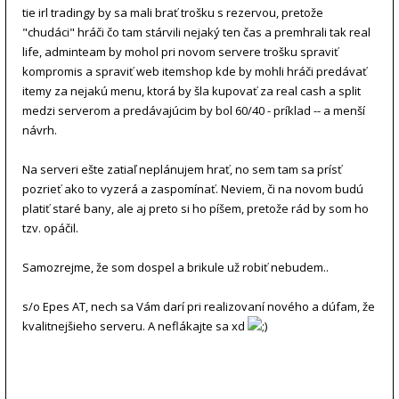
tie irl tradingy by sa mali brať trošku s rezervou, pretože
"chudáci" hráči čo tam stárvili nejaký ten čas a premhrali tak real
life, adminteam by mohol pri novom servere trošku spraviť
kompromis a spraviť web itemshop kde by mohli hráči predávať
itemy za nejakú menu, ktorá by šla kupovať za real cash a split
medzi serverom a predávajúcim by bol 60/40 - príklad -- a menší
návrh.
Na serveri ešte zatiaľ neplánujem hrať, no sem tam sa prísť
pozrieť ako to vyzerá a zaspomínať. Neviem, či na novom budú
platiť staré bany, ale aj preto si ho píšem, pretože rád by som ho
tzv. opáčil.
Samozrejme, že som dospel a brikule už robiť nebudem..
s/o Epes AT, nech sa Vám darí pri realizovaní nového a dúfam, že
kvalitnejšieho serveru. A neflákajte sa xd