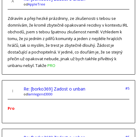
od
AppleTree
Zdravím a přeji hezké prázdniny, ze zkušenosti s tebou se
domnívám, že kromě zbytečně opakované recidivy v kontextu IRL
obchodů, jsem s tebou špatnou zkušenost neměl. Vzhledem k
tomu, že jsi jedním z pilířů komunity a jeden z nejdéle hrajících
hráčů, tak si myslím, že trest je zbytečně dlouhý. Žádost je
dostačující a pochopitelná. V jediné, co doufám je, že se stejný
přečin už opakovat nebude, jinak už bych takhle přívětivý k
unbanu nebyl. Takže
PRO
Re: [borko369] Zadost o unban
#5
od
Iamlegend3000
Pro
#6