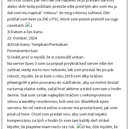
sa chcel zbaviť pár vecí tak ma napadlo že ju predám darvovi,
alebo skôr teda požičiam, pretože ešte pred tým ako som mu ju
dal som mu napísal "zmluvu" do msg s ktorou súhlasil, čiže
požičal som item za 25€ v PSC, ktoré som potom pretočil na csgo
casekach.
3) Datum a čas banu
23. October, 2024
4) Druh banu: Tempban/Permaban
Permanentni ban
5) Uvěď, proč si myslíš, že si zasloužíš unban.
Na server Epes 3 som sa pripojil prvýkrát keď server ešte len
začínal, vtedy ma to moc nebavilo, tak som prestal. No po pár
rokoch, myslím, že to bolo v roku 2019 som díky hráčovi
phiwings99 a jeho pozvaniu do subfrakcie, aby sa mohol dostať
na turnaj vladce světa, začal hrať aktívne a trávil som tam x hodin
denne. Stal som sa tak najlepším hráčom s nekompromisne
silnou a wealthy residenciou, boli sme tzv. BlackRock epes
serveru. No nič netrvá večne a server ma prestal baviť, jak som
písal už hore. Chcel som predať veci, aby som mal nejakú
kompenzáciu za tých x hodín čo som tam každý deň strávil.
Myslím, že playtime mam niečo cez rok..
No, čiže myslím, že