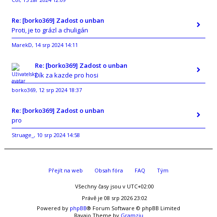
,
Re: [borko369] Zadost o unban
Proti, je to grázl a chuligán
MarekD
14 srp 2024 14:11
,
Re: [borko369] Zadost o unban
Dík za kazde pro hosi
borko369
12 srp 2024 18:37
,
Re: [borko369] Zadost o unban
pro
Struage_
10 srp 2024 14:58
,
Přejít na web
Obsah fóra
FAQ
Tým
Všechny časy jsou v
UTC+02:00
Právě je 08 srp 2026 23:02
Powered by
phpBB
® Forum Software © phpBB Limited
Ravaio Theme by
Gramziu