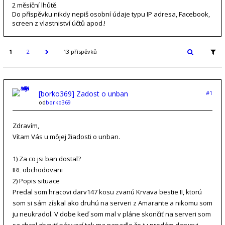
2 měsíční lhůtě.
Do příspěvku nikdy nepiš osobní údaje typu IP adresa, Facebook,
screen z vlastniství účtů apod.!
1
2
13 příspěvků
[borko369] Zadost o unban
#1
od
borko369
Zdravím,
Vítam Vás u môjej žiadosti o unban.
1) Za co jsi ban dostal?
IRL obchodovani
2) Popis situace
Predal som hracovi darv147 kosu zvanú Krvava bestie II, ktorú
som si sám získal ako druhú na serveri z Amarante a nikomu som
ju neukradol. V dobe keď som mal v pláne skončiť na serveri som