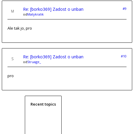
Re: [borko369] Zadost o unban
#9
od
Matykralik
Ale tak jo, pro
Re: [borko369] Zadost o unban
#10
od
Struage_
pro
Recent topics