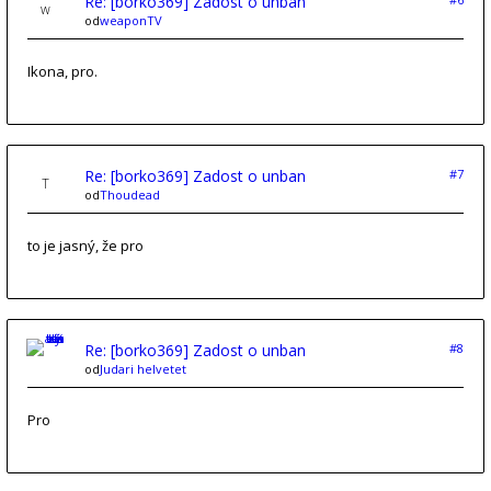
Re: [borko369] Zadost o unban
od
weaponTV
Ikona, pro.
Re: [borko369] Zadost o unban
#7
od
Thoudead
to je jasný, že pro
Re: [borko369] Zadost o unban
#8
od
Judari helvetet
Pro