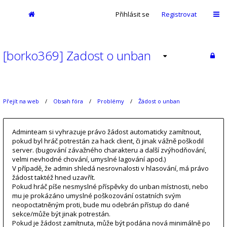
Přihlásit se
Registrovat
[borko369] Zadost o unban
Přejít na web
Obsah fóra
Problémy
Žádost o unban
Adminteam si vyhrazuje právo žádost automaticky zamítnout,
pokud byl hráč potrestán za hack client, či jinak vážně poškodil
server. (bugování závažného charakteru a další zvýhodňování,
velmi nevhodné chování, umyslné lagování apod.)
V případě, že admin shledá nesrovnalosti v hlasování, má právo
žádost taktéž hned uzavřít.
Pokud hráč píše nesmyslné příspěvky do unban místnosti, nebo
mu je prokázáno umyslné poškozování ostatních svým
neopoctatněným proti, bude mu odebrán přístup do dané
sekce/může být jinak potrestán.
Pokud je žádost zamítnuta, může být podána nová minimálně po