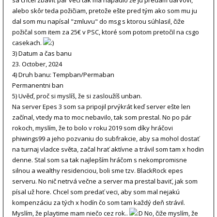
sa chcel zbaviť pár vecí tak ma napadlo že ju predám darvovi,
alebo skôr teda požičiam, pretože ešte pred tým ako som mu ju
dal som mu napísal "zmluvu" do msg s ktorou súhlasil, čiže
požičal som item za 25€ v PSC, ktoré som potom pretočil na csgo
casekach.
3) Datum a čas banu
23. October, 2024
4) Druh banu: Tempban/Permaban
Permanentni ban
5) Uvěď, proč si myslíš, že si zasloužíš unban.
Na server Epes 3 som sa pripojil prvýkrát keď server ešte len
začínal, vtedy ma to moc nebavilo, tak som prestal. No po pár
rokoch, myslím, že to bolo v roku 2019 som díky hráčovi
phiwings99 a jeho pozvaniu do subfrakcie, aby sa mohol dostať
na turnaj vladce světa, začal hrať aktívne a trávil som tam x hodin
denne. Stal som sa tak najlepším hráčom s nekompromisne
silnou a wealthy residenciou, boli sme tzv. BlackRock epes
serveru. No nič netrvá večne a server ma prestal baviť, jak som
písal už hore. Chcel som predať veci, aby som mal nejakú
kompenzáciu za tých x hodín čo som tam každý deň strávil.
Myslím, že playtime mam niečo cez rok..
No, čiže myslím, že