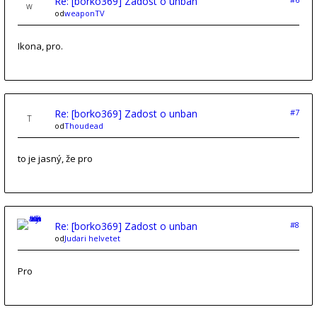
Re: [borko369] Zadost o unban
od
weaponTV
Ikona, pro.
Re: [borko369] Zadost o unban
#7
od
Thoudead
to je jasný, že pro
Re: [borko369] Zadost o unban
#8
od
Judari helvetet
Pro