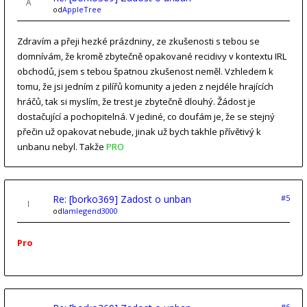
od
AppleTree
Zdravím a přeji hezké prázdniny, ze zkušenosti s tebou se
domnívám, že kromě zbytečně opakované recidivy v kontextu IRL
obchodů, jsem s tebou špatnou zkušenost neměl. Vzhledem k
tomu, že jsi jedním z pilířů komunity a jeden z nejdéle hrajících
hráčů, tak si myslím, že trest je zbytečně dlouhý. Žádost je
dostačující a pochopitelná. V jediné, co doufám je, že se stejný
přečin už opakovat nebude, jinak už bych takhle přívětivý k
unbanu nebyl. Takže
PRO
Re: [borko369] Zadost o unban
#5
od
Iamlegend3000
Pro
#6