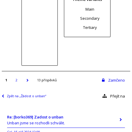
Main
Secondary
Tertiary
Zamčeno
1
2
13 příspěvků
Přejít na
Zpět na „Žádost o unban“
Re: [borko369] Zadost o unban
Unban jsme se rozhodli schválit.
Col
15 zář 2024 12:09