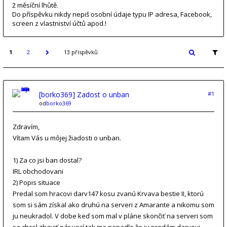
2 měsíční lhůtě.
Do příspěvku nikdy nepiš osobní údaje typu IP adresa, Facebook,
screen z vlastniství účtů apod.!
1
2
13 příspěvků
[borko369] Zadost o unban
#1
od
borko369
Zdravím,
Vítam Vás u môjej žiadosti o unban.
1) Za co jsi ban dostal?
IRL obchodovani
2) Popis situace
Predal som hracovi darv147 kosu zvanú Krvava bestie II, ktorú
som si sám získal ako druhú na serveri z Amarante a nikomu som
ju neukradol. V dobe keď som mal v pláne skončiť na serveri som