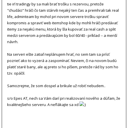
tie irl tradingy by sa mali brať trošku s rezervou, pretože
"chudáci" hráči čo tam stárvili nejaký ten čas a premhrali tak real
life, adminteam by mohol pri novom servere trošku spraviť
kompromis a spraviť web itemshop kde by mohli hráči predávať
itemy za nejakú menu, ktorá by šla kupovať za real cash a split
medzi serverom a predávajúcim by bol 60/40 - príklad -- a menší
návrh.
Na serveri ešte zatiaľ neplánujem hrať, no sem tam sa prísť
pozrieť ako to vyzerá a zaspomínať. Neviem, či na novom budú
platiť staré bany, ale aj preto si ho píšem, pretože rád by som ho
tzv. opáčil.
Samozrejme, že som dospel a brikule už robiť nebudem..
s/o Epes AT, nech sa Vám darí pri realizovaní nového a dúfam, že
kvalitnejšieho serveru. A neflákajte sa xd