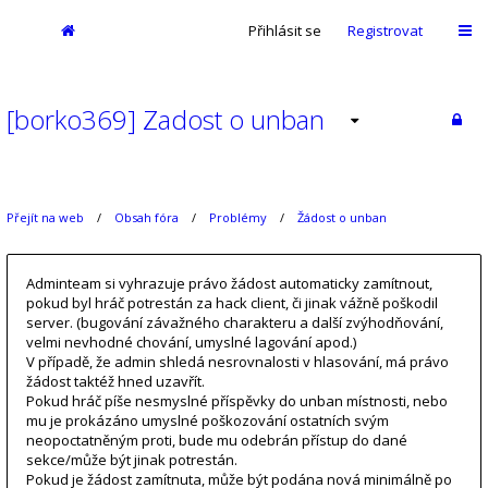
Přihlásit se
Registrovat
[borko369] Zadost o unban
Přejít na web
Obsah fóra
Problémy
Žádost o unban
Adminteam si vyhrazuje právo žádost automaticky zamítnout,
pokud byl hráč potrestán za hack client, či jinak vážně poškodil
server. (bugování závažného charakteru a další zvýhodňování,
velmi nevhodné chování, umyslné lagování apod.)
V případě, že admin shledá nesrovnalosti v hlasování, má právo
žádost taktéž hned uzavřít.
Pokud hráč píše nesmyslné příspěvky do unban místnosti, nebo
mu je prokázáno umyslné poškozování ostatních svým
neopoctatněným proti, bude mu odebrán přístup do dané
sekce/může být jinak potrestán.
Pokud je žádost zamítnuta, může být podána nová minimálně po