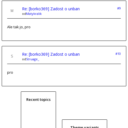
Re: [borko369] Zadost o unban
#9
od
Matykralik
Ale tak jo, pro
Re: [borko369] Zadost o unban
#10
od
Struage_
pro
Recent topics
Theme variants