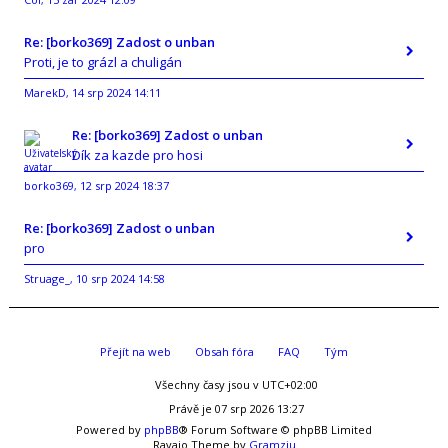
,
Re: [borko369] Zadost o unban
Proti, je to grázl a chuligán
MarekD
14 srp 2024 14:11
,
Re: [borko369] Zadost o unban
Dík za kazde pro hosi
borko369
12 srp 2024 18:37
,
Re: [borko369] Zadost o unban
pro
Struage_
10 srp 2024 14:58
,
Přejít na web
Obsah fóra
FAQ
Tým
Všechny časy jsou v
UTC+02:00
Právě je 07 srp 2026 13:27
Powered by
phpBB
® Forum Software © phpBB Limited
Ravaio Theme by
Gramziu