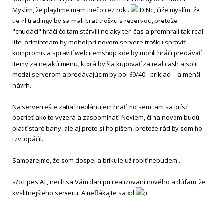
Myslím, že playtime mam niečo cez rok..
No, čiže myslím, že
tie irl tradingy by sa mali brať trošku s rezervou, pretože
"chudáci" hráči čo tam stárvili nejaký ten čas a premhrali tak real
life, adminteam by mohol pri novom servere trošku spraviť
kompromis a spraviť web itemshop kde by mohli hráči predávať
itemy za nejakú menu, ktorá by šla kupovať za real cash a split
medzi serverom a predávajúcim by bol 60/40 - príklad -- a menší
návrh.
Na serveri ešte zatiaľ neplánujem hrať, no sem tam sa prísť
pozrieť ako to vyzerá a zaspomínať. Neviem, či na novom budú
platiť staré bany, ale aj preto si ho píšem, pretože rád by som ho
tzv. opáčil.
Samozrejme, že som dospel a brikule už robiť nebudem..
s/o Epes AT, nech sa Vám darí pri realizovaní nového a dúfam, že
kvalitnejšieho serveru. A neflákajte sa xd