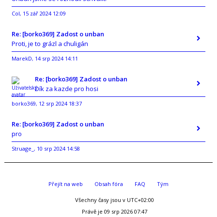
Col
15 zář 2024 12:09
,
Re: [borko369] Zadost o unban
Proti, je to grázl a chuligán
MarekD
14 srp 2024 14:11
,
Re: [borko369] Zadost o unban
Dík za kazde pro hosi
borko369
12 srp 2024 18:37
,
Re: [borko369] Zadost o unban
pro
Struage_
10 srp 2024 14:58
,
Přejít na web
Obsah fóra
FAQ
Tým
Všechny časy jsou v
UTC+02:00
Právě je 09 srp 2026 07:47