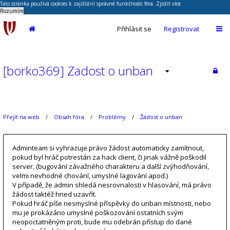
Tato stránka používá cookies k zajištění správné funkčnosti fóra.
Zjistit více
Rozumím
Přihlásit se
Registrovat
[borko369] Zadost o unban
Přejít na web
Obsah fóra
Problémy
Žádost o unban
Adminteam si vyhrazuje právo žádost automaticky zamítnout,
pokud byl hráč potrestán za hack client, či jinak vážně poškodil
server. (bugování závažného charakteru a další zvýhodňování,
velmi nevhodné chování, umyslné lagování apod.)
V případě, že admin shledá nesrovnalosti v hlasování, má právo
žádost taktéž hned uzavřít.
Pokud hráč píše nesmyslné příspěvky do unban místnosti, nebo
mu je prokázáno umyslné poškozování ostatních svým
neopoctatněným proti, bude mu odebrán přístup do dané