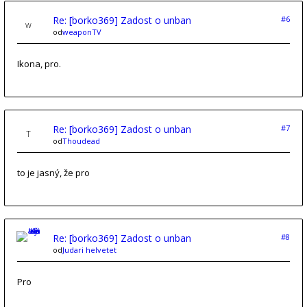
Re: [borko369] Zadost o unban
#6
od
weaponTV
Ikona, pro.
Re: [borko369] Zadost o unban
#7
od
Thoudead
to je jasný, že pro
Re: [borko369] Zadost o unban
#8
od
Judari helvetet
Pro