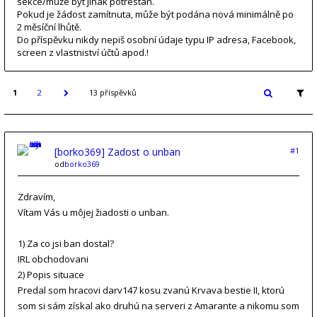
sekce/může být jinak potrestán.
Pokud je žádost zamítnuta, může být podána nová minimálně po
2 měsíční lhůtě.
Do příspěvku nikdy nepiš osobní údaje typu IP adresa, Facebook,
screen z vlastniství účtů apod.!
1
2
13 příspěvků
[borko369] Zadost o unban
#1
od
borko369
Zdravím,
Vítam Vás u môjej žiadosti o unban.
1) Za co jsi ban dostal?
IRL obchodovani
2) Popis situace
Predal som hracovi darv147 kosu zvanú Krvava bestie II, ktorú
som si sám získal ako druhú na serveri z Amarante a nikomu som