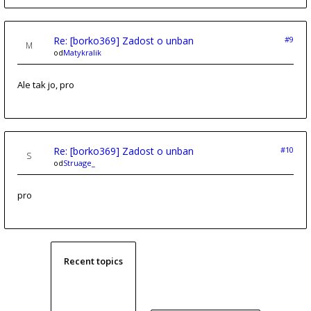
Re: [borko369] Zadost o unban
#9
od
Matykralik
Ale tak jo, pro
Re: [borko369] Zadost o unban
#10
od
Struage_
pro
Recent topics