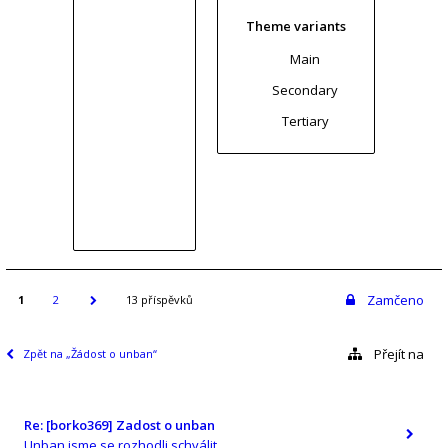
Theme variants
Main
Secondary
Tertiary
Zamčeno
1
2
13 příspěvků
Přejít na
Zpět na „Žádost o unban“
Re: [borko369] Zadost o unban
Unban jsme se rozhodli schválit.