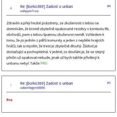
Re: [borko369] Zadost o unban
#4
od
AppleTree
Zdravím a přeji hezké prázdniny, ze zkušenosti s tebou se
domnívám, že kromě zbytečně opakované recidivy v kontextu IRL
obchodů, jsem s tebou špatnou zkušenost neměl. Vzhledem k
tomu, že jsi jedním z pilířů komunity a jeden z nejdéle hrajících
hráčů, tak si myslím, že trest je zbytečně dlouhý. Žádost je
dostačující a pochopitelná. V jediné, co doufám je, že se stejný
přečin už opakovat nebude, jinak už bych takhle přívětivý k
unbanu nebyl. Takže
PRO
Re: [borko369] Zadost o unban
#5
od
Iamlegend3000
Pro