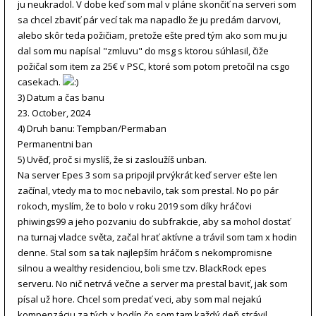
ju neukradol. V dobe keď som mal v pláne skončiť na serveri som
sa chcel zbaviť pár vecí tak ma napadlo že ju predám darvovi,
alebo skôr teda požičiam, pretože ešte pred tým ako som mu ju
dal som mu napísal "zmluvu" do msg s ktorou súhlasil, čiže
požičal som item za 25€ v PSC, ktoré som potom pretočil na csgo
casekach.
3) Datum a čas banu
23. October, 2024
4) Druh banu: Tempban/Permaban
Permanentni ban
5) Uvěď, proč si myslíš, že si zasloužíš unban.
Na server Epes 3 som sa pripojil prvýkrát keď server ešte len
začínal, vtedy ma to moc nebavilo, tak som prestal. No po pár
rokoch, myslím, že to bolo v roku 2019 som díky hráčovi
phiwings99 a jeho pozvaniu do subfrakcie, aby sa mohol dostať
na turnaj vladce světa, začal hrať aktívne a trávil som tam x hodin
denne. Stal som sa tak najlepším hráčom s nekompromisne
silnou a wealthy residenciou, boli sme tzv. BlackRock epes
serveru. No nič netrvá večne a server ma prestal baviť, jak som
písal už hore. Chcel som predať veci, aby som mal nejakú
kompenzáciu za tých x hodín čo som tam každý deň strávil.