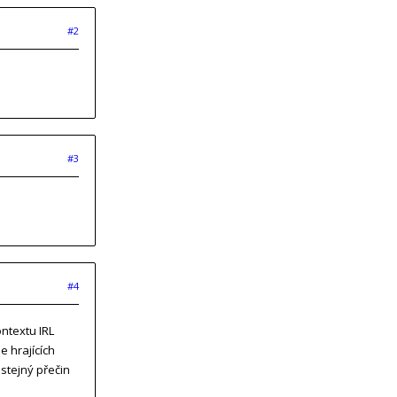
#2
#3
#4
ntextu IRL
e hrajících
 stejný přečin