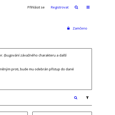
Přihlásit se
Registrovat
Zamčeno
ver. (bugování závažného charakteru a další
tněným proti, bude mu odebrán přístup do dané