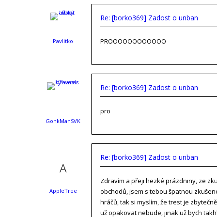
Re: [borko369] Zadost o unban
PROOOOOOOOOOOO
Pavlitko
Re: [borko369] Zadost o unban
pro
GonkManSVK
Re: [borko369] Zadost o unban
Zdravím a přeji hezké prázdniny, ze zk
AppleTree
obchodů, jsem s tebou špatnou zkušenost
hráčů, tak si myslím, že trest je zbytečn
už opakovat nebude, jinak už bych takh