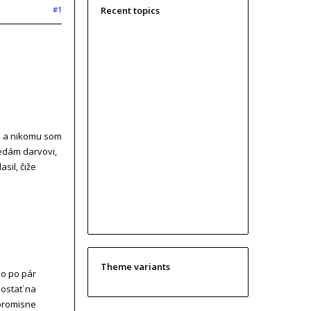
#1
Recent topics
te a nikomu som
redám darvovi,
sil, čiže
Theme variants
No po pár
dostať na
mpromisne