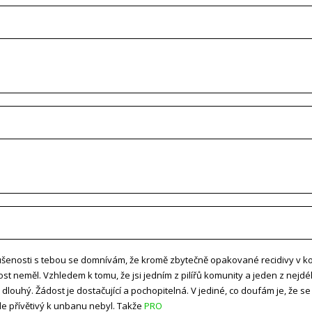
ušenosti s tebou se domnívám, že kromě zbytečně opakované recidivy v ko
 neměl. Vzhledem k tomu, že jsi jedním z pilířů komunity a jeden z nejdél
ě dlouhý. Žádost je dostačující a pochopitelná. V jediné, co doufám je, že se
le přívětivý k unbanu nebyl. Takže
PRO