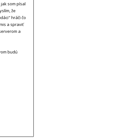
 jak som písal
yslím, že
udáci" hráči čo
mis a spraviť
 serverom a
novom budú