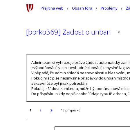
Přejít na web
Obsah fóra
Problémy
Žá
[borko369] Zadost o unban
Adminteam si vyhrazuje právo žádost automaticky zamítno
zvýhodňování, velmi nevhodné chování, umyslné lagová
V případě, že admin shledá nesrovnalosti v hlasování, m
Pokud hráč píše nesmyslné příspěvky do unban místnos
sekce/může být jinak potrestán.
Pokud je žádost zamítnuta, může být podána nová minim
Do příspěvku nikdy nepiš osobní údaje typu IP adresa, F
1
2
13 příspěvků