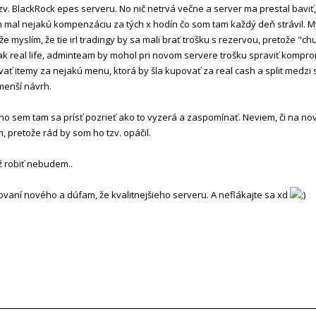
zv. BlackRock epes serveru. No nič netrvá večne a server ma prestal baviť,
m mal nejakú kompenzáciu za tých x hodín čo som tam každý deň strávil. M
že myslím, že tie irl tradingy by sa mali brať trošku s rezervou, pretože "ch
 tak real life, adminteam by mohol pri novom servere trošku spraviť kompro
ať itemy za nejakú menu, ktorá by šla kupovať za real cash a split medzi
 menší návrh.
, no sem tam sa prísť pozrieť ako to vyzerá a zaspomínať. Neviem, či na 
em, pretože rád by som ho tzv. opáčil.
ž robiť nebudem..
zovaní nového a dúfam, že kvalitnejšieho serveru. A neflákajte sa xd