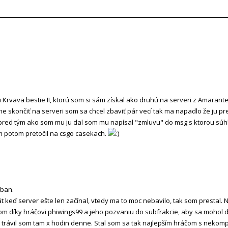
Krvava bestie II, ktorú som si sám získal ako druhú na serveri z Amaran
e skončiť na serveri som sa chcel zbaviť pár vecí tak ma napadlo že ju p
pred tým ako som mu ju dal som mu napísal "zmluvu" do msg s ktorou súhla
om potom pretočil na csgo casekach.
nban.
t keď server ešte len začínal, vtedy ma to moc nebavilo, tak som prestal. 
som díky hráčovi phiwings99 a jeho pozvaniu do subfrakcie, aby sa mohol 
 a trávil som tam x hodin denne. Stal som sa tak najlepším hráčom s neko