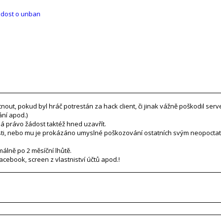
dost o unban
ut, pokud byl hráč potrestán za hack client, či jinak vážně poškodil ser
ní apod.)
á právo žádost taktéž hned uzavřít.
ti, nebo mu je prokázáno umyslné poškozování ostatních svým neopocta
álně po 2 měsíční lhůtě.
acebook, screen z vlastniství účtů apod.!