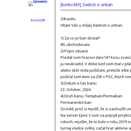
[borko369] Zadost o unban
Zdravím,
borko369
Vítam Vás u môjej žiadosti o unban.
1) Za co jsi ban dostal?
IRL obchodovani
2) Popis situace
Predal som hracovi darv147 kosu zvanú 
ju neukradol. V dobe keď som mal v plán
alebo skôr teda požičiam, pretože ešte 
požičal som item za 25€ v PSC, ktoré s
3) Datum a čas banu
23. October, 2024
4) Druh banu: Tempban/Permaban
Permanentni ban
5) Uvěď, proč si myslíš, že si zasloužíš u
Na server Epes 3 som sa pripojil prvýkrá
rokoch, myslím, že to bolo v roku 2019 
turnaj vladce světa, začal hrať aktívne