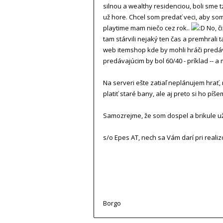
silnou a wealthy residenciou, boli sme t
už hore. Chcel som predať veci, aby so
playtime mam niečo cez rok..
No, či
tam stárvili nejaký ten čas a premhrali
web itemshop kde by mohli hráči predáv
predávajúcim by bol 60/40 - príklad -- a
Na serveri ešte zatiaľ neplánujem hrať
platiť staré bany, ale aj preto si ho píš
Samozrejme, že som dospel a brikule u
s/o Epes AT, nech sa Vám darí pri reali
Borgo