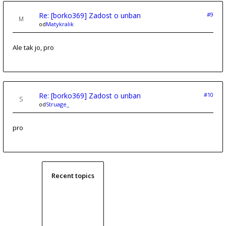
Re: [borko369] Zadost o unban
#9
od
Matykralik
Ale tak jo, pro
Re: [borko369] Zadost o unban
#10
od
Struage_
pro
Recent topics