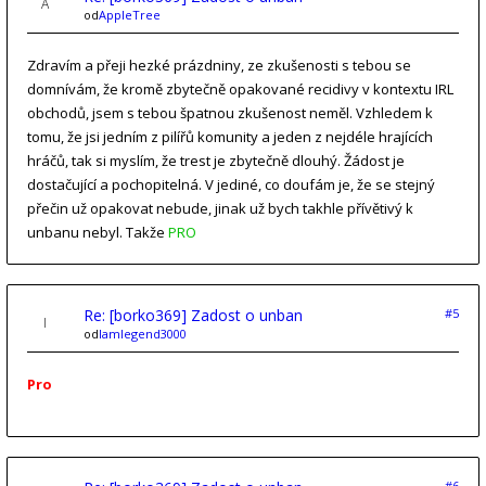
od
AppleTree
Zdravím a přeji hezké prázdniny, ze zkušenosti s tebou se
domnívám, že kromě zbytečně opakované recidivy v kontextu IRL
obchodů, jsem s tebou špatnou zkušenost neměl. Vzhledem k
tomu, že jsi jedním z pilířů komunity a jeden z nejdéle hrajících
hráčů, tak si myslím, že trest je zbytečně dlouhý. Žádost je
dostačující a pochopitelná. V jediné, co doufám je, že se stejný
přečin už opakovat nebude, jinak už bych takhle přívětivý k
unbanu nebyl. Takže
PRO
Re: [borko369] Zadost o unban
#5
od
Iamlegend3000
Pro
#6