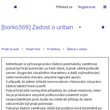
Přihlásit se
Registrovat
[borko369] Zadost o unban
Přejít na web
Obsah fóra
Problémy
Žádost o unban
Adminteam si vyhrazuje právo žádost automaticky zamítnout,
pokud byl hráč potrestán za hack client, či jinak vážně poškodil
server. (bugování závažného charakteru a další zvýhodňování,
velmi nevhodné chování, umyslné lagování apod.)
V případě, že admin shledá nesrovnalosti v hlasování, má právo
žádost taktéž hned uzavřít.
Pokud hráč píše nesmyslné příspěvky do unban místnosti, nebo
mu je prokázáno umyslné poškozování ostatních svým
neopoctatněným proti, bude mu odebrán přístup do dané
sekce/může být jinak potrestán.
Pokud je žádost zamítnuta, může být podána nová minimálně po