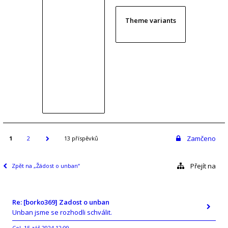
Theme variants
Zamčeno
1
2
13 příspěvků
Přejít na
Zpět na „Žádost o unban“
Re: [borko369] Zadost o unban
Unban jsme se rozhodli schválit.
Col
15 zář 2024 12:09