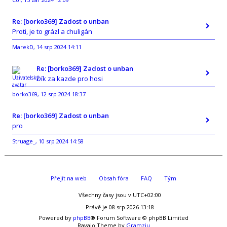
,
Re: [borko369] Zadost o unban
Proti, je to grázl a chuligán
MarekD
14 srp 2024 14:11
,
Re: [borko369] Zadost o unban
Dík za kazde pro hosi
borko369
12 srp 2024 18:37
,
Re: [borko369] Zadost o unban
pro
Struage_
10 srp 2024 14:58
,
Přejít na web
Obsah fóra
FAQ
Tým
Všechny časy jsou v
UTC+02:00
Právě je 08 srp 2026 13:18
Powered by
phpBB
® Forum Software © phpBB Limited
Ravaio Theme by
Gramziu