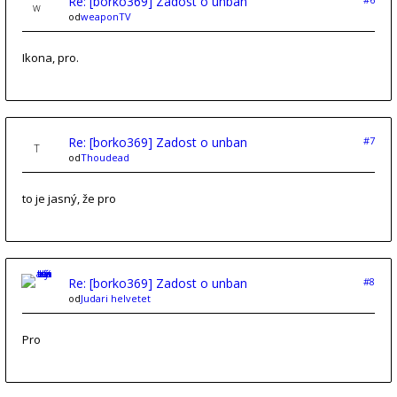
Re: [borko369] Zadost o unban
od
weaponTV
Ikona, pro.
Re: [borko369] Zadost o unban
#7
od
Thoudead
to je jasný, že pro
Re: [borko369] Zadost o unban
#8
od
Judari helvetet
Pro