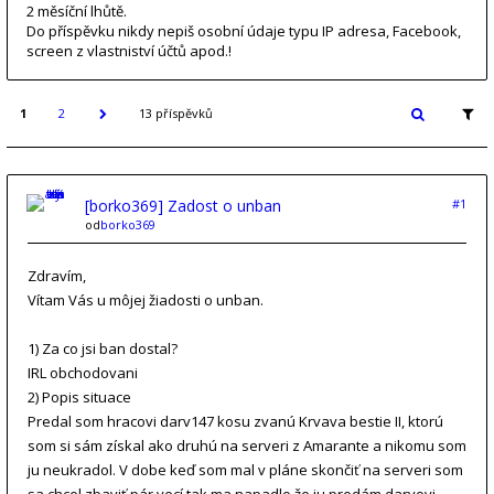
2 měsíční lhůtě.
Do příspěvku nikdy nepiš osobní údaje typu IP adresa, Facebook,
screen z vlastniství účtů apod.!
1
2
13 příspěvků
[borko369] Zadost o unban
#1
od
borko369
Zdravím,
Vítam Vás u môjej žiadosti o unban.
1) Za co jsi ban dostal?
IRL obchodovani
2) Popis situace
Predal som hracovi darv147 kosu zvanú Krvava bestie II, ktorú
som si sám získal ako druhú na serveri z Amarante a nikomu som
ju neukradol. V dobe keď som mal v pláne skončiť na serveri som