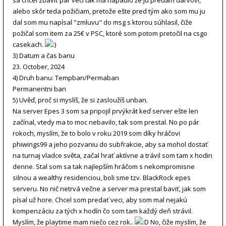
sa chcel zbaviť pár vecí tak ma napadlo že ju predám darvovi,
alebo skôr teda požičiam, pretože ešte pred tým ako som mu ju
dal som mu napísal "zmluvu" do msg s ktorou súhlasil, čiže
požičal som item za 25€ v PSC, ktoré som potom pretočil na csgo
casekach.
3) Datum a čas banu
23. October, 2024
4) Druh banu: Tempban/Permaban
Permanentni ban
5) Uvěď, proč si myslíš, že si zasloužíš unban.
Na server Epes 3 som sa pripojil prvýkrát keď server ešte len
začínal, vtedy ma to moc nebavilo, tak som prestal. No po pár
rokoch, myslím, že to bolo v roku 2019 som díky hráčovi
phiwings99 a jeho pozvaniu do subfrakcie, aby sa mohol dostať
na turnaj vladce světa, začal hrať aktívne a trávil som tam x hodin
denne. Stal som sa tak najlepším hráčom s nekompromisne
silnou a wealthy residenciou, boli sme tzv. BlackRock epes
serveru. No nič netrvá večne a server ma prestal baviť, jak som
písal už hore. Chcel som predať veci, aby som mal nejakú
kompenzáciu za tých x hodín čo som tam každý deň strávil.
Myslím, že playtime mam niečo cez rok..
No, čiže myslím, že