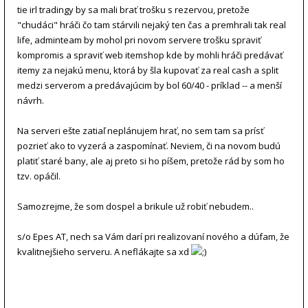
tie irl tradingy by sa mali brať trošku s rezervou, pretože
"chudáci" hráči čo tam stárvili nejaký ten čas a premhrali tak real
life, adminteam by mohol pri novom servere trošku spraviť
kompromis a spraviť web itemshop kde by mohli hráči predávať
itemy za nejakú menu, ktorá by šla kupovať za real cash a split
medzi serverom a predávajúcim by bol 60/40 - príklad -- a menší
návrh.
Na serveri ešte zatiaľ neplánujem hrať, no sem tam sa prísť
pozrieť ako to vyzerá a zaspomínať. Neviem, či na novom budú
platiť staré bany, ale aj preto si ho píšem, pretože rád by som ho
tzv. opáčil.
Samozrejme, že som dospel a brikule už robiť nebudem..
s/o Epes AT, nech sa Vám darí pri realizovaní nového a dúfam, že
kvalitnejšieho serveru. A neflákajte sa xd