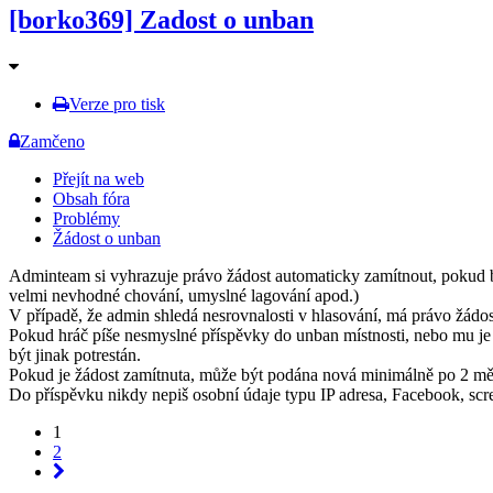
[borko369] Zadost o unban
Verze pro tisk
Zamčeno
Přejít na web
Obsah fóra
Problémy
Žádost o unban
Adminteam si vyhrazuje právo žádost automaticky zamítnout, pokud byl
velmi nevhodné chování, umyslné lagování apod.)
V případě, že admin shledá nesrovnalosti v hlasování, má právo žádost
Pokud hráč píše nesmyslné příspěvky do unban místnosti, nebo mu j
být jinak potrestán.
Pokud je žádost zamítnuta, může být podána nová minimálně po 2 měs
Do příspěvku nikdy nepiš osobní údaje typu IP adresa, Facebook, scree
1
2