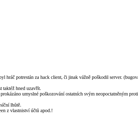
 hráč potrestán za hack client, či jinak vážně poškodil server. (bugo
 taktéž hned uzavřít.
e prokázáno umyslné poškozování ostatních svým neopoctatněným proti
íční lhůtě.
n z vlastniství účtů apod.!