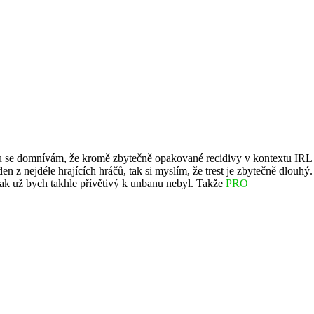
bou se domnívám, že kromě zbytečně opakované recidivy v kontextu IRL
n z nejdéle hrajících hráčů, tak si myslím, že trest je zbytečně dlouhý.
nak už bych takhle přívětivý k unbanu nebyl. Takže
PRO