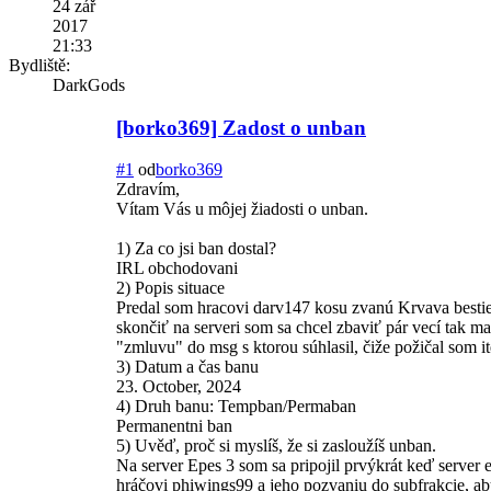
24 zář
2017
21:33
Bydliště:
DarkGods
[borko369] Zadost o unban
#1
od
borko369
Zdravím,
Vítam Vás u môjej žiadosti o unban.
1) Za co jsi ban dostal?
IRL obchodovani
2) Popis situace
Predal som hracovi darv147 kosu zvanú Krvava bestie
skončiť na serveri som sa chcel zbaviť pár vecí tak m
"zmluvu" do msg s ktorou súhlasil, čiže požičal som 
3) Datum a čas banu
23. October, 2024
4) Druh banu: Tempban/Permaban
Permanentni ban
5) Uvěď, proč si myslíš, že si zasloužíš unban.
Na server Epes 3 som sa pripojil prvýkrát keď server 
hráčovi phiwings99 a jeho pozvaniu do subfrakcie, aby