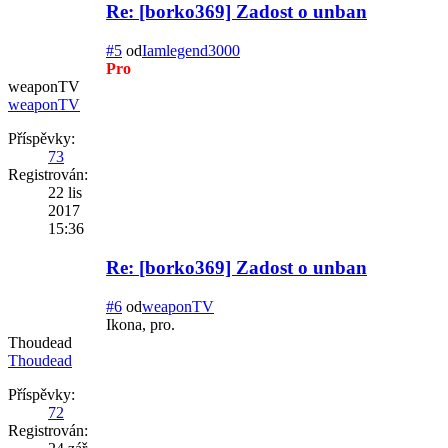
Re: [borko369] Zadost o unban
#5
od
Iamlegend3000
Pro
weaponTV
weaponTV
Příspěvky:
73
Registrován:
22 lis
2017
15:36
Re: [borko369] Zadost o unban
#6
od
weaponTV
Ikona, pro.
Thoudead
Thoudead
Příspěvky:
72
Registrován: