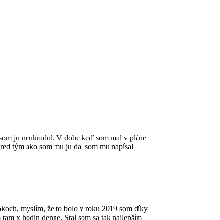
u som ju neukradol. V dobe keď som mal v pláne
e pred tým ako som mu ju dal som mu napísal
 rokoch, myslím, že to bolo v roku 2019 som díky
m tam x hodin denne. Stal som sa tak najlepším