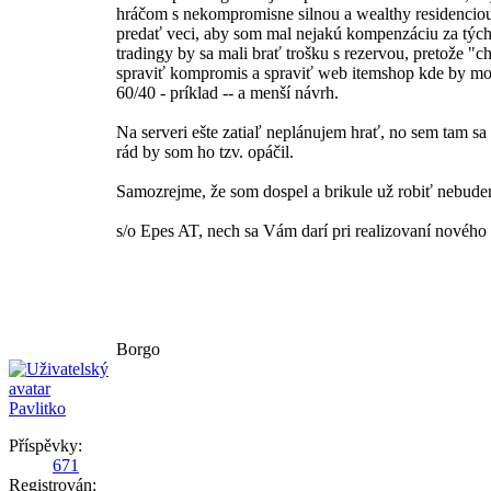
hráčom s nekompromisne silnou a wealthy residenciou,
predať veci, aby som mal nejakú kompenzáciu za tých
tradingy by sa mali brať trošku s rezervou, pretože "c
spraviť kompromis a spraviť web itemshop kde by mohl
60/40 - príklad -- a menší návrh.
Na serveri ešte zatiaľ neplánujem hrať, no sem tam sa 
rád by som ho tzv. opáčil.
Samozrejme, že som dospel a brikule už robiť nebude
s/o Epes AT, nech sa Vám darí pri realizovaní nového 
Borgo
Pavlitko
Příspěvky:
671
Registrován: