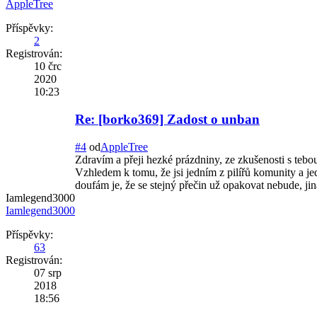
AppleTree
Příspěvky:
2
Registrován:
10 črc
2020
10:23
Re: [borko369] Zadost o unban
#4
od
AppleTree
Zdravím a přeji hezké prázdniny, ze zkušenosti s te
Vzhledem k tomu, že jsi jedním z pilířů komunity a jede
doufám je, že se stejný přečin už opakovat nebude, ji
Iamlegend3000
Iamlegend3000
Příspěvky:
63
Registrován:
07 srp
2018
18:56