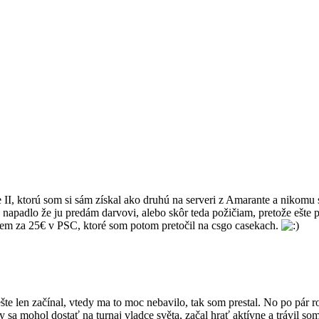
 II, ktorú som si sám získal ako druhú na serveri z Amarante a nikom
a napadlo že ju predám darvovi, alebo skôr teda požičiam, pretože ešt
item za 25€ v PSC, ktoré som potom pretočil na csgo casekach.
ešte len začínal, vtedy ma to moc nebavilo, tak som prestal. No po pár
 sa mohol dostať na turnaj vladce světa, začal hrať aktívne a trávil so