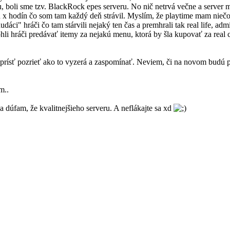
 boli sme tzv. BlackRock epes serveru. No nič netrvá večne a server ma
 x hodín čo som tam každý deň strávil. Myslím, že playtime mam niečo
hudáci" hráči čo tam stárvili nejaký ten čas a premhrali tak real life, 
i hráči predávať itemy za nejakú menu, ktorá by šla kupovať za real c
prísť pozrieť ako to vyzerá a zaspomínať. Neviem, či na novom budú plat
m..
a dúfam, že kvalitnejšieho serveru. A neflákajte sa xd