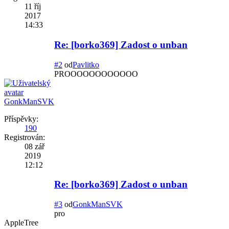
11 říj
2017
14:33
Re: [borko369] Zadost o unban
#2
od
Pavlitko
PROOOOOOOOOOOO
GonkManSVK
Příspěvky:
190
Registrován:
08 zář
2019
12:12
Re: [borko369] Zadost o unban
#3
od
GonkManSVK
pro
AppleTree