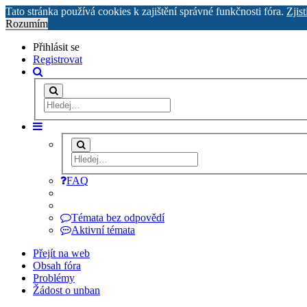
Tato stránka používá cookies k zajištění správné funkčnosti fóra.
Zjist
Rozumím
Přihlásit se
Registrovat
FAQ
Témata bez odpovědí
Aktivní témata
Přejít na web
Obsah fóra
Problémy
Žádost o unban