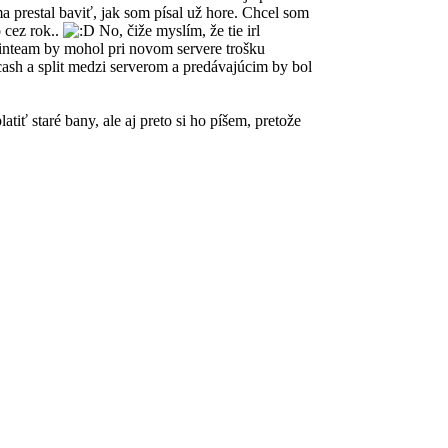
 prestal baviť, jak som písal už hore. Chcel som
 cez rok..
No, čiže myslím, že tie irl
adminteam by mohol pri novom servere trošku
ash a split medzi serverom a predávajúcim by bol
iť staré bany, ale aj preto si ho píšem, pretože