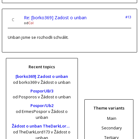
Re: [borko369] Zadost o unban
#13
od
Col
Unban jsme se rozhodli schválit.
Recent topics
[borko369] Zadost o unban
od borko369
v Žádost o unban
PosporUB/3
od Posporos
v Žádost o unban
Pospor/Ub2
Theme variants
od ErmesPospor
v Žádost o
unban
Main
Žádost o unban TheDarkLord173 (risa11, KrtkuvDort, MrKrabs) [vol. 2]
Secondary
od TheDarkLord173
v Žádost o
Tertiary
unban