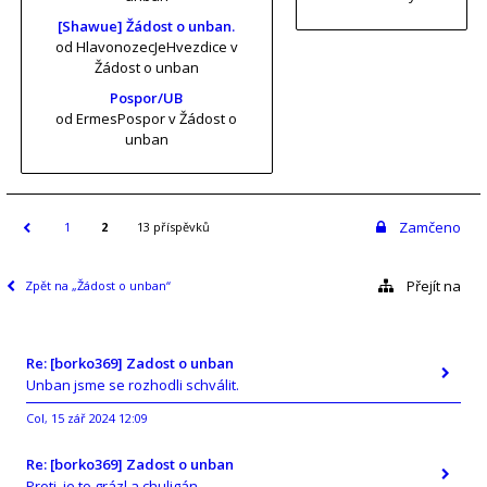
[Shawue] Žádost o unban.
od HlavonozecJeHvezdice
v
Žádost o unban
Pospor/UB
od ErmesPospor
v Žádost o
unban
Zamčeno
1
2
13 příspěvků
Přejít na
Zpět na „Žádost o unban“
Re: [borko369] Zadost o unban
Unban jsme se rozhodli schválit.
Col
15 zář 2024 12:09
,
Re: [borko369] Zadost o unban
Proti, je to grázl a chuligán