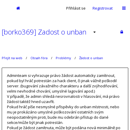
Přihlásit se
Registrovat
[borko369] Zadost o unban
Přejít na web
Obsah fóra
Problémy
Žádost o unban
Adminteam si vyhrazuje právo žádost automaticky zamítnout,
pokud byl hráč potrestán za hack client, či jinak vážně poškodil
server. (bugování závažného charakteru a další zvýhodňování,
velmi nevhodné chování, umyslné lagování apod.)
V případě, že admin shledá nesrovnalosti v hlasování, má právo
žádost taktéž hned uzavřít.
Pokud hráč píše nesmyslné příspěvky do unban místnosti, nebo
mu je prokázáno umyslné poškozování ostatních svým
neopoctatněným proti, bude mu odebrán přístup do dané
sekce/může být jinak potrestán.
Pokud je žádost zamítnuta, může být podána nová minimálně po