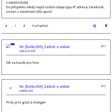
2 měsíční lhůtě.
Do příspěvku nikdy nepiš osobní údaje typu IP adresa, Facebook,
screen z vlastniství účtů apod.!
1
2
13 příspěvků
Re: [borko369] Zadost o unban
#11
od
borko369
Dík za kazde pro hosi
Re: [borko369] Zadost o unban
#12
od
MarekD
Proti, je to grázl a chuligán