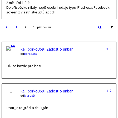
2 měsíční lhůtě.
Do příspěvku nikdy nepiš osobní údaje typu IP adresa, Facebook,
screen z vlastniství účtů apod.!
1
2
13 příspěvků
Re: [borko369] Zadost o unban
#11
od
borko369
Dík za kazde pro hosi
Re: [borko369] Zadost o unban
#12
od
MarekD
Proti, je to grázl a chuligán