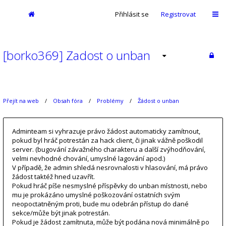
Přihlásit se
Registrovat
[borko369] Zadost o unban
Přejít na web
Obsah fóra
Problémy
Žádost o unban
Adminteam si vyhrazuje právo žádost automaticky zamítnout,
pokud byl hráč potrestán za hack client, či jinak vážně poškodil
server. (bugování závažného charakteru a další zvýhodňování,
velmi nevhodné chování, umyslné lagování apod.)
V případě, že admin shledá nesrovnalosti v hlasování, má právo
žádost taktéž hned uzavřít.
Pokud hráč píše nesmyslné příspěvky do unban místnosti, nebo
mu je prokázáno umyslné poškozování ostatních svým
neopoctatněným proti, bude mu odebrán přístup do dané
sekce/může být jinak potrestán.
Pokud je žádost zamítnuta, může být podána nová minimálně po