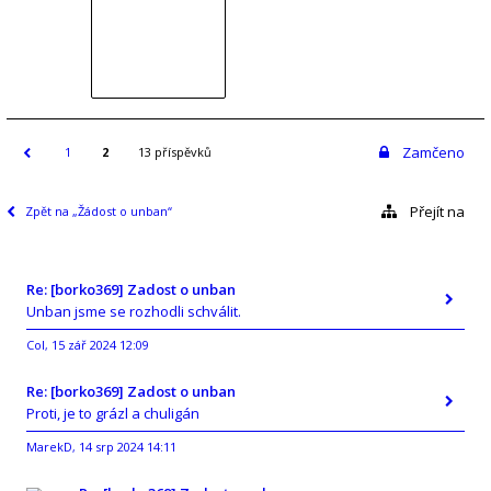
Zamčeno
1
2
13 příspěvků
Přejít na
Zpět na „Žádost o unban“
Re: [borko369] Zadost o unban
Unban jsme se rozhodli schválit.
Col
15 zář 2024 12:09
,
Re: [borko369] Zadost o unban
Proti, je to grázl a chuligán
MarekD
14 srp 2024 14:11
,