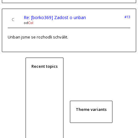
Re: [borko369] Zadost o unban
#13
od
Col
Unban jsme se rozhodli schválit.
Recent topics
Theme variants