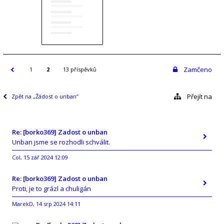
Zamčeno
1
2
13 příspěvků
Přejít na
Zpět na „Žádost o unban“
Re: [borko369] Zadost o unban
Unban jsme se rozhodli schválit.
Col
15 zář 2024 12:09
,
Re: [borko369] Zadost o unban
Proti, je to grázl a chuligán
MarekD
14 srp 2024 14:11
,