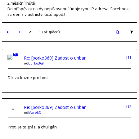
2 měsíční lhůtě.
Do příspěvku nikdy nepiš osobní údaje typu IP adresa, Facebook,
screen z vlastniství účtů apod.!
1
2
13 příspěvků
Re: [borko369] Zadost o unban
#11
od
borko369
Dík za kazde pro hosi
Re: [borko369] Zadost o unban
#12
od
MarekD
Proti, je to grázl a chuligán