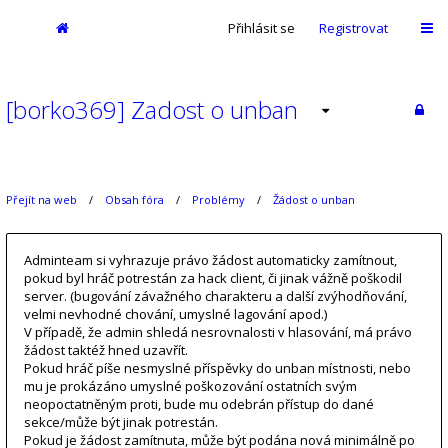
Přihlásit se
Registrovat
[borko369] Zadost o unban
Přejít na web
Obsah fóra
Problémy
Žádost o unban
Adminteam si vyhrazuje právo žádost automaticky zamítnout,
pokud byl hráč potrestán za hack client, či jinak vážně poškodil
server. (bugování závažného charakteru a další zvýhodňování,
velmi nevhodné chování, umyslné lagování apod.)
V případě, že admin shledá nesrovnalosti v hlasování, má právo
žádost taktéž hned uzavřít.
Pokud hráč píše nesmyslné příspěvky do unban místnosti, nebo
mu je prokázáno umyslné poškozování ostatních svým
neopoctatněným proti, bude mu odebrán přístup do dané
sekce/může být jinak potrestán.
Pokud je žádost zamítnuta, může být podána nová minimálně po