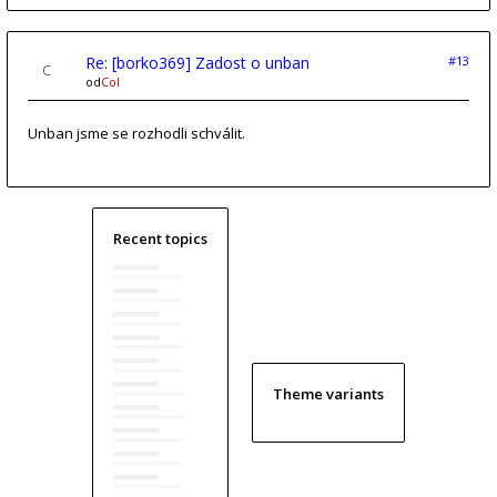
Re: [borko369] Zadost o unban
#13
od
Col
Unban jsme se rozhodli schválit.
Recent topics
Theme variants