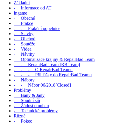
Základní
- Informace od AT
Ingame
- Obecné
- Frakce
- - Frakční popelnice
- Stavby
- Obchod
- Soutěže
- Videa
- Návrhy
- Optimalizace krajiny & RepairBad Team
- - RepairBad Team [RB Team]
- - - O RepairBad Teamu
- - - Přihlášky do RepairBad Teamu
- Nábory
- - Nábor 06/2018[Closed]
Problémy
- Bany & Jaily
- Soudní síň
- Žádost o unban
- Technické problémy
Různé
- Pokec