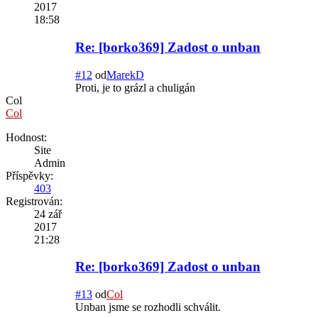
2017
18:58
Re: [borko369] Zadost o unban
#12
od
MarekD
Proti, je to grázl a chuligán
Col
Col
Hodnost:
Site
Admin
Příspěvky:
403
Registrován:
24 zář
2017
21:28
Re: [borko369] Zadost o unban
#13
od
Col
Unban jsme se rozhodli schválit.