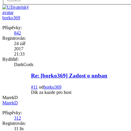
borko369
Příspěvky:
842
Registrován:
24 zář
2017
21:33
Bydliště:
DarkGods
Re: [borko369] Zadost o unban
#11
od
borko369
Dík za kazde pro hosi
MarekD
MarekD
Příspěvky:
312
Registrován:
11 lis