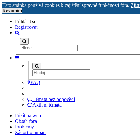
Tato stránka používá cookies k zajištění správné funkčnosti fóra.
Zjist
Rozumím
Přihlásit se
Registrovat
FAQ
Témata bez odpovědí
Aktivní témata
Přejít na web
Obsah fóra
Problémy
Žádost o unban