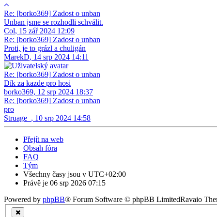
Re: [borko369] Zadost o unban
Unban jsme se rozhodli schválit.
Col
,
15 zář 2024 12:09
Re: [borko369] Zadost o unban
Proti, je to grázl a chuligán
MarekD
,
14 srp 2024 14:11
Re: [borko369] Zadost o unban
Dík za kazde pro hosi
borko369
,
12 srp 2024 18:37
Re: [borko369] Zadost o unban
pro
Struage_
,
10 srp 2024 14:58
Přejít na web
Obsah fóra
FAQ
Tým
Všechny časy jsou v
UTC+02:00
Právě je 06 srp 2026 07:15
Powered by
phpBB
® Forum Software © phpBB Limited
Ravaio Th