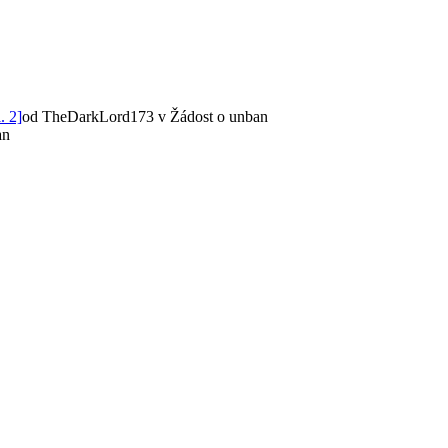
. 2]
od TheDarkLord173
v Žádost o unban
an