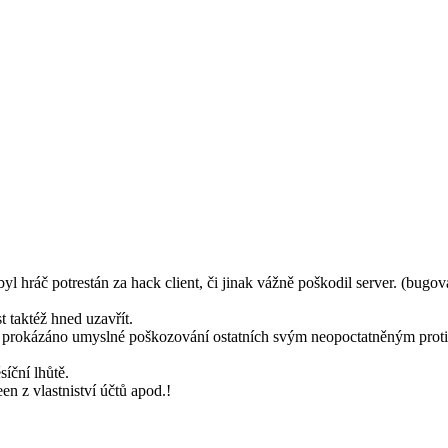
 hráč potrestán za hack client, či jinak vážně poškodil server. (bugo
 taktéž hned uzavřít.
e prokázáno umyslné poškozování ostatních svým neopoctatněným proti
íční lhůtě.
n z vlastniství účtů apod.!