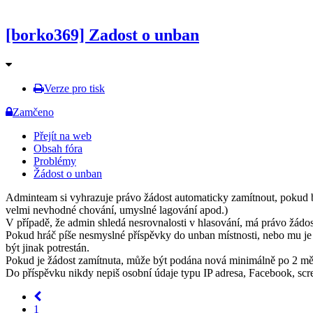
[borko369] Zadost o unban
Verze pro tisk
Zamčeno
Přejít na web
Obsah fóra
Problémy
Žádost o unban
Adminteam si vyhrazuje právo žádost automaticky zamítnout, pokud byl
velmi nevhodné chování, umyslné lagování apod.)
V případě, že admin shledá nesrovnalosti v hlasování, má právo žádost
Pokud hráč píše nesmyslné příspěvky do unban místnosti, nebo mu j
být jinak potrestán.
Pokud je žádost zamítnuta, může být podána nová minimálně po 2 měs
Do příspěvku nikdy nepiš osobní údaje typu IP adresa, Facebook, scree
1