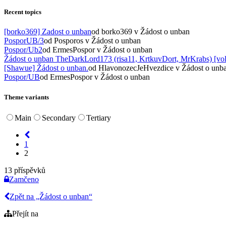
Recent topics
[borko369] Zadost o unban
od borko369
v Žádost o unban
PosporUB/3
od Posporos
v Žádost o unban
Pospor/Ub2
od ErmesPospor
v Žádost o unban
Žádost o unban TheDarkLord173 (risa11, KrtkuvDort, MrKrabs) [vol
[Shawue] Žádost o unban.
od HlavonozecJeHvezdice
v Žádost o unb
Pospor/UB
od ErmesPospor
v Žádost o unban
Theme variants
Main
Secondary
Tertiary
1
2
13 příspěvků
Zamčeno
Zpět na „Žádost o unban“
Přejít na