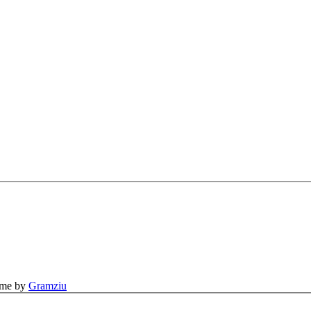
eme by
Gramziu