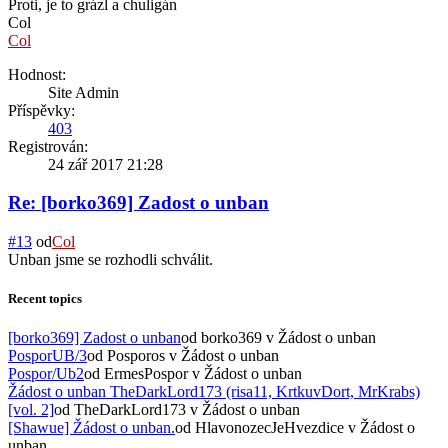
Proti, je to grázl a chuligán
Col
Col
Hodnost:
Site Admin
Příspěvky:
403
Registrován:
24 zář 2017 21:28
Re: [borko369] Zadost o unban
#13
od
Col
Unban jsme se rozhodli schválit.
Recent topics
[borko369] Zadost o unban
od borko369
v Žádost o unban
PosporUB/3
od Posporos
v Žádost o unban
Pospor/Ub2
od ErmesPospor
v Žádost o unban
Žádost o unban TheDarkLord173 (risa11, KrtkuvDort, MrKrabs)
[vol. 2]
od TheDarkLord173
v Žádost o unban
[Shawue] Žádost o unban.
od HlavonozecJeHvezdice
v Žádost o
unban