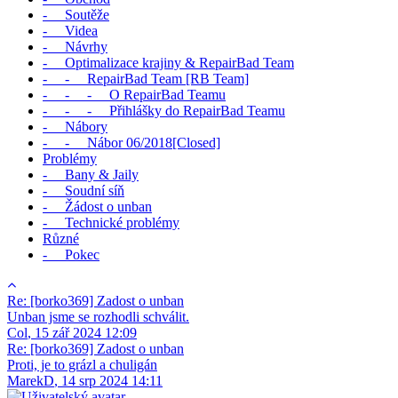
- Soutěže
- Videa
- Návrhy
- Optimalizace krajiny & RepairBad Team
- - RepairBad Team [RB Team]
- - - O RepairBad Teamu
- - - Přihlášky do RepairBad Teamu
- Nábory
- - Nábor 06/2018[Closed]
Problémy
- Bany & Jaily
- Soudní síň
- Žádost o unban
- Technické problémy
Různé
- Pokec
Re: [borko369] Zadost o unban
Unban jsme se rozhodli schválit.
Col
,
15 zář 2024 12:09
Re: [borko369] Zadost o unban
Proti, je to grázl a chuligán
MarekD
,
14 srp 2024 14:11