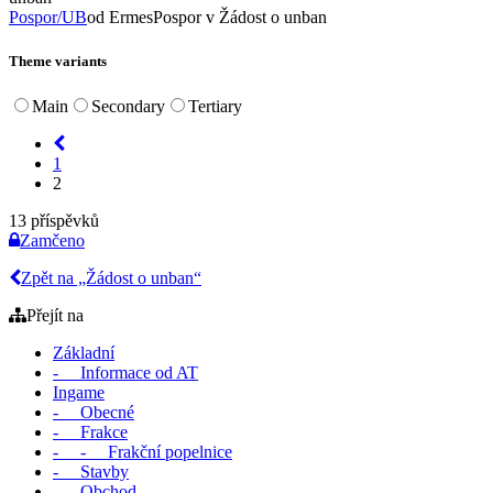
Pospor/UB
od ErmesPospor
v Žádost o unban
Theme variants
Main
Secondary
Tertiary
1
2
13 příspěvků
Zamčeno
Zpět na „Žádost o unban“
Přejít na
Základní
- Informace od AT
Ingame
- Obecné
- Frakce
- - Frakční popelnice
- Stavby
- Obchod