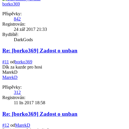
borko369
Příspěvky:
842
Registrován:
24 zář 2017 21:33
Bydliště:
DarkGods
Re: [borko369] Zadost o unban
#11
od
borko369
Dík za kazde pro hosi
MarekD
MarekD
Příspěvky:
312
Registrován:
11 lis 2017 18:58
Re: [borko369] Zadost o unban
#12
od
MarekD