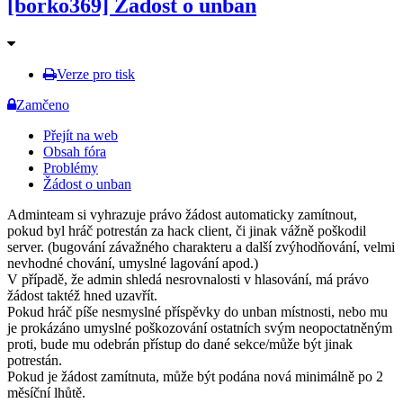
[borko369] Zadost o unban
Verze pro tisk
Zamčeno
Přejít na web
Obsah fóra
Problémy
Žádost o unban
Adminteam si vyhrazuje právo žádost automaticky zamítnout,
pokud byl hráč potrestán za hack client, či jinak vážně poškodil
server. (bugování závažného charakteru a další zvýhodňování, velmi
nevhodné chování, umyslné lagování apod.)
V případě, že admin shledá nesrovnalosti v hlasování, má právo
žádost taktéž hned uzavřít.
Pokud hráč píše nesmyslné příspěvky do unban místnosti, nebo mu
je prokázáno umyslné poškozování ostatních svým neopoctatněným
proti, bude mu odebrán přístup do dané sekce/může být jinak
potrestán.
Pokud je žádost zamítnuta, může být podána nová minimálně po 2
měsíční lhůtě.