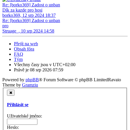
Re: [borko369] Zadost o unban
Dík za kazde pro hosi
borko369
,
12 srp 2024 18:37
Re: [borko369] Zadost o unban
pro
Struage_
,
10 srp 2024 14:58
Přejít na web
Obsah fóra
FAQ
Tým
Všechny časy jsou v
UTC+02:00
Právě je 08 srp 2026 07:59
Powered by
phpBB
® Forum Software © phpBB Limited
Ravaio
Theme by
Gramziu
Přihlásit se
Uživatelské jméno:
Heslo: