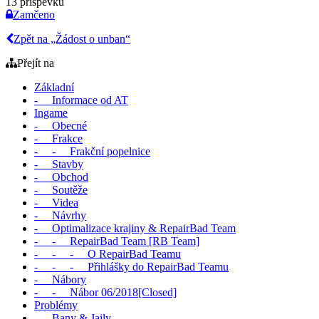
13 příspěvků
Zamčeno
Zpět na „Žádost o unban“
Přejít na
Základní
- Informace od AT
Ingame
- Obecné
- Frakce
- - Frakční popelnice
- Stavby
- Obchod
- Soutěže
- Videa
- Návrhy
- Optimalizace krajiny & RepairBad Team
- - RepairBad Team [RB Team]
- - - O RepairBad Teamu
- - - Přihlášky do RepairBad Teamu
- Nábory
- - Nábor 06/2018[Closed]
Problémy
- Bany & Jaily