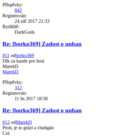
Příspěvky:
842
Registrován:
24 zář 2017 21:33
Bydliště:
DarkGods
Re: [borko369] Zadost o unban
#11
od
borko369
Dík za kazde pro hosi
MarekD
MarekD
Příspěvky:
312
Registrován:
11 lis 2017 18:58
Re: [borko369] Zadost o unban
#12
od
MarekD
Proti, je to grázl a chuligán
Col