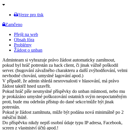
Verze pro tisk
Zamčeno
Přejít na web
Obsah fóra
Problémy
Žádost o unban
Adminteam si vyhrazuje právo žádost automaticky zamítnout,
pokud byl hráč potrestán za hack client, či jinak vážně poškodil
server. (bugování závažného charakteru a další zvýhodňování, velmi
nevhodné chování, umyslné lagování apod.)
V případě, že admin shledá nesrovnalosti v hlasování, má právo
žádost taktéž hned uzavřít.
Pokud hráč píše nesmyslné příspěvky do unban místnosti, nebo mu
je prokázáno umyslné poškozování ostatních svým neopoctatněným
proti, bude mu odebrán přístup do dané sekce/může být jinak
potrestán.
Pokud je žádost zamítnuta, může být podána nová minimálně po 2
měsíční lhůtě.
Do příspěvku nikdy nepiš osobní údaje typu IP adresa, Facebook,
screen z vlastniství účtů apod.!