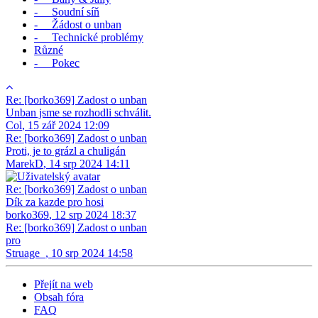
- Soudní síň
- Žádost o unban
- Technické problémy
Různé
- Pokec
Re: [borko369] Zadost o unban
Unban jsme se rozhodli schválit.
Col
,
15 zář 2024 12:09
Re: [borko369] Zadost o unban
Proti, je to grázl a chuligán
MarekD
,
14 srp 2024 14:11
Re: [borko369] Zadost o unban
Dík za kazde pro hosi
borko369
,
12 srp 2024 18:37
Re: [borko369] Zadost o unban
pro
Struage_
,
10 srp 2024 14:58
Přejít na web
Obsah fóra
FAQ