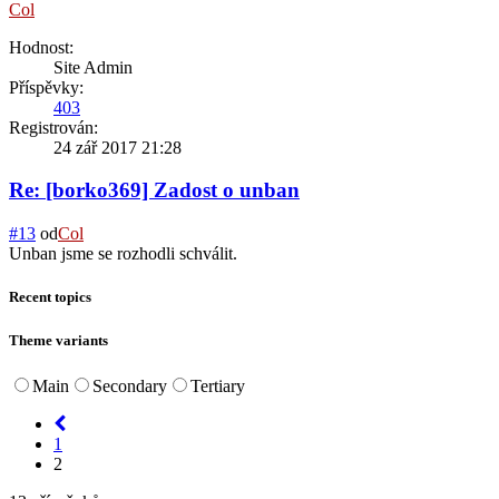
Col
Hodnost:
Site Admin
Příspěvky:
403
Registrován:
24 zář 2017 21:28
Re: [borko369] Zadost o unban
#13
od
Col
Unban jsme se rozhodli schválit.
Recent topics
Theme variants
Main
Secondary
Tertiary
1
2