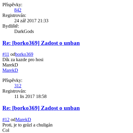
Příspěvky:
842
Registrován:
24 zář 2017 21:33
Bydliště:
DarkGods
Re: [borko369] Zadost o unban
#11
od
borko369
Dík za kazde pro hosi
MarekD
MarekD
Příspěvky:
312
Registrován:
11 lis 2017 18:58
Re: [borko369] Zadost o unban
#12
od
MarekD
Proti, je to grázl a chuligán
Col