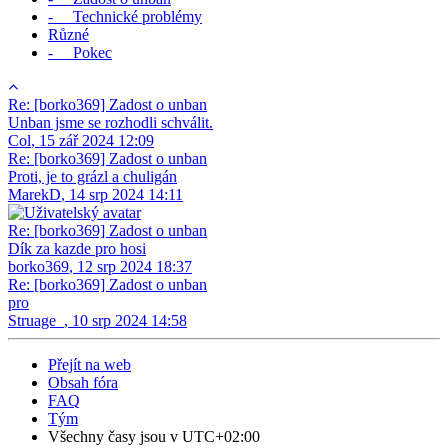
- Technické problémy
Různé
- Pokec
Re: [borko369] Zadost o unban
Unban jsme se rozhodli schválit.
Col
,
15 zář 2024 12:09
Re: [borko369] Zadost o unban
Proti, je to grázl a chuligán
MarekD
,
14 srp 2024 14:11
Re: [borko369] Zadost o unban
Dík za kazde pro hosi
borko369
,
12 srp 2024 18:37
Re: [borko369] Zadost o unban
pro
Struage_
,
10 srp 2024 14:58
Přejít na web
Obsah fóra
FAQ
Tým
Všechny časy jsou v
UTC+02:00