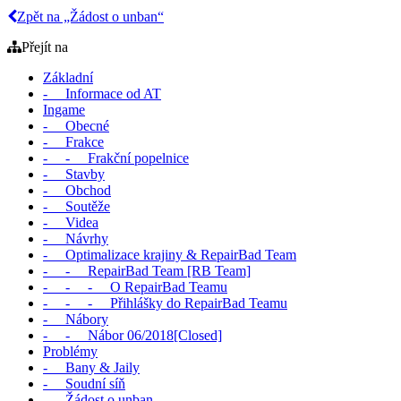
Zpět na „Žádost o unban“
Přejít na
Základní
- Informace od AT
Ingame
- Obecné
- Frakce
- - Frakční popelnice
- Stavby
- Obchod
- Soutěže
- Videa
- Návrhy
- Optimalizace krajiny & RepairBad Team
- - RepairBad Team [RB Team]
- - - O RepairBad Teamu
- - - Přihlášky do RepairBad Teamu
- Nábory
- - Nábor 06/2018[Closed]
Problémy
- Bany & Jaily
- Soudní síň
- Žádost o unban