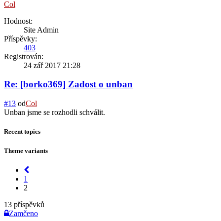
Col
Hodnost:
Site Admin
Příspěvky:
403
Registrován:
24 zář 2017 21:28
Re: [borko369] Zadost o unban
#13
od
Col
Unban jsme se rozhodli schválit.
Recent topics
Theme variants
1
2
13 příspěvků
Zamčeno