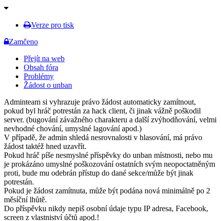
Verze pro tisk
Zamčeno
Přejít na web
Obsah fóra
Problémy
Žádost o unban
Adminteam si vyhrazuje právo žádost automaticky zamítnout,
pokud byl hráč potrestán za hack client, či jinak vážně poškodil
server. (bugování závažného charakteru a další zvýhodňování, velmi
nevhodné chování, umyslné lagování apod.)
V případě, že admin shledá nesrovnalosti v hlasování, má právo
žádost taktéž hned uzavřít.
Pokud hráč píše nesmyslné příspěvky do unban místnosti, nebo mu
je prokázáno umyslné poškozování ostatních svým neopoctatněným
proti, bude mu odebrán přístup do dané sekce/může být jinak
potrestán.
Pokud je žádost zamítnuta, může být podána nová minimálně po 2
měsíční lhůtě.
Do příspěvku nikdy nepiš osobní údaje typu IP adresa, Facebook,
screen z vlastniství účtů apod.!