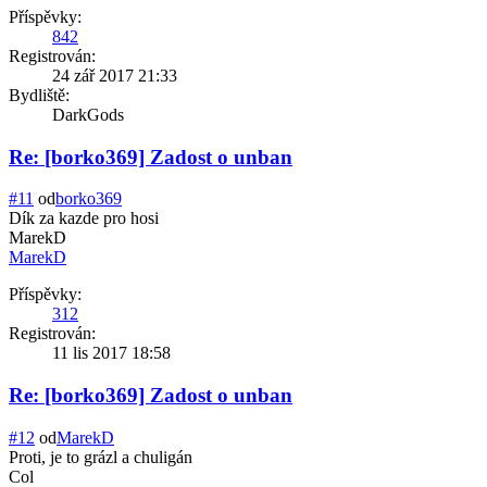
Příspěvky:
842
Registrován:
24 zář 2017 21:33
Bydliště:
DarkGods
Re: [borko369] Zadost o unban
#11
od
borko369
Dík za kazde pro hosi
MarekD
MarekD
Příspěvky:
312
Registrován:
11 lis 2017 18:58
Re: [borko369] Zadost o unban
#12
od
MarekD
Proti, je to grázl a chuligán
Col