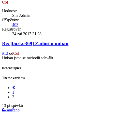
Col
Hodnost:
Site Admin
Příspěvky:
403
Registrován:
24 zář 2017 21:28
Re: [borko369] Zadost o unban
#13
od
Col
Unban jsme se rozhodli schválit.
Recent topics
Theme variants
1
2
13 příspěvků
Zamčeno