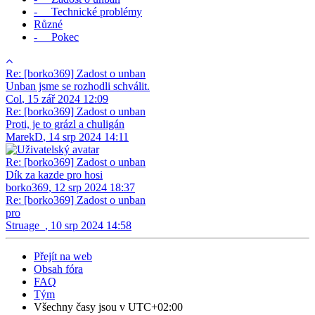
- Technické problémy
Různé
- Pokec
Re: [borko369] Zadost o unban
Unban jsme se rozhodli schválit.
Col
,
15 zář 2024 12:09
Re: [borko369] Zadost o unban
Proti, je to grázl a chuligán
MarekD
,
14 srp 2024 14:11
Re: [borko369] Zadost o unban
Dík za kazde pro hosi
borko369
,
12 srp 2024 18:37
Re: [borko369] Zadost o unban
pro
Struage_
,
10 srp 2024 14:58
Přejít na web
Obsah fóra
FAQ
Tým
Všechny časy jsou v
UTC+02:00