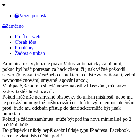
Verze pro tisk
Zamčeno
Přejít na web
Obsah fóra
Problémy
Žádost o unban
Adminteam si vyhrazuje právo žádost automaticky zamítnout,
pokud byl hráč potrestán za hack client, či jinak vážně poškodil
server. (bugování závažného charakteru a další zvýhodňování, velmi
nevhodné chování, umyslné lagování apod.)
V případě, že admin shledá nesrovnalosti v hlasování, má právo
žádost taktéž hned uzavřít.
Pokud hráč píše nesmyslné příspěvky do unban místnosti, nebo mu
je prokázáno umyslné poškozování ostatních svým neopoctatněným
proti, bude mu odebrán přístup do dané sekce/může být jinak
potrestán.
Pokud je žádost zamítnuta, může být podána nová minimálně po 2
měsíční lhůtě.
Do příspěvku nikdy nepiš osobní údaje typu IP adresa, Facebook,
screen z vlastniství účtů apod.!