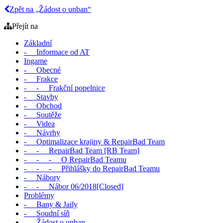
Zpět na „Žádost o unban“
Přejít na
Základní
- Informace od AT
Ingame
- Obecné
- Frakce
- - Frakční popelnice
- Stavby
- Obchod
- Soutěže
- Videa
- Návrhy
- Optimalizace krajiny & RepairBad Team
- - RepairBad Team [RB Team]
- - - O RepairBad Teamu
- - - Přihlášky do RepairBad Teamu
- Nábory
- - Nábor 06/2018[Closed]
Problémy
- Bany & Jaily
- Soudní síň
- Žádost o unban