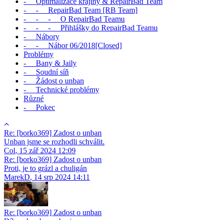
- Optimalizace krajiny & RepairBad Team
- - RepairBad Team [RB Team]
- - - O RepairBad Teamu
- - - Přihlášky do RepairBad Teamu
- Nábory
- - Nábor 06/2018[Closed]
Problémy
- Bany & Jaily
- Soudní síň
- Žádost o unban
- Technické problémy
Různé
- Pokec
Re: [borko369] Zadost o unban
Unban jsme se rozhodli schválit.
Col
,
15 zář 2024 12:09
Re: [borko369] Zadost o unban
Proti, je to grázl a chuligán
MarekD
,
14 srp 2024 14:11
Re: [borko369] Zadost o unban