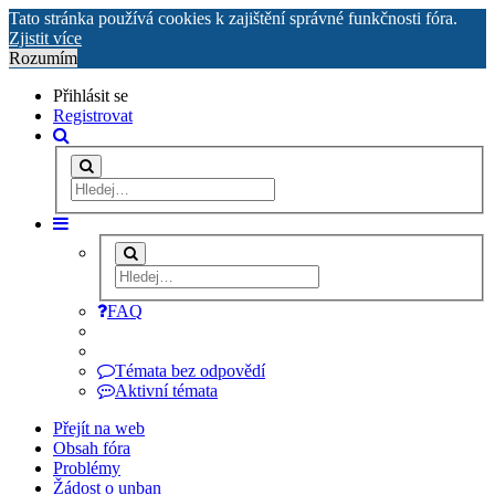
Tato stránka používá cookies k zajištění správné funkčnosti fóra.
Zjistit více
Rozumím
Přihlásit se
Registrovat
FAQ
Témata bez odpovědí
Aktivní témata
Přejít na web
Obsah fóra
Problémy
Žádost o unban