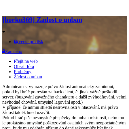
[borko369] Zadost o unban
Verze pro tisk
Zamčeno
Přejít na web
Obsah fóra
Problémy
Žádost o unban
Adminteam si vyhrazuje právo žádost automaticky zamítnout,
pokud byl hráč potrestán za hack client, či jinak vážně poškodil
server. (bugování závažného charakteru a další zvýhodňování, velmi
nevhodné chování, umyslné lagování apod.)
V případě, že admin shledá nesrovnalosti v hlasování, má právo
žádost taktéž hned uzavřít.
Pokud hráč píše nesmyslné příspěvky do unban místnosti, nebo mu
je prokázáno umyslné poškozování ostatních svým neopoctatněným
proti, bude mu odebrán přístup do dané sekce/může být jinak