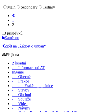
Main
Secondary
Tertiary
1
2
13 příspěvků
Zamčeno
Zpět na „Žádost o unban“
Přejít na
Základní
- Informace od AT
Ingame
- Obecné
- Frakce
- - Frakční popelnice
- Stavby
- Obchod
- Soutěže
- Videa
- Návrhy