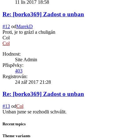
11 lis 2017 18:58
Re: [borko369] Zadost o unban
#12
od
MarekD
Proti, je to grázl a chuligán
Col
Col
Hodnost:
Site Admin
Příspěvky:
403
Registrován:
24 zář 2017 21:28
Re: [borko369] Zadost o unban
#13
od
Col
Unban jsme se rozhodli schválit.
Recent topics
Theme variants