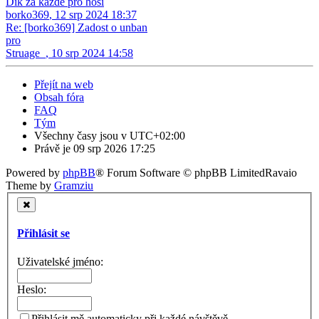
Dík za kazde pro hosi
borko369
,
12 srp 2024 18:37
Re: [borko369] Zadost o unban
pro
Struage_
,
10 srp 2024 14:58
Přejít na web
Obsah fóra
FAQ
Tým
Všechny časy jsou v
UTC+02:00
Právě je 09 srp 2026 17:25
Powered by
phpBB
® Forum Software © phpBB Limited
Ravaio
Theme by
Gramziu
Přihlásit se
Uživatelské jméno:
Heslo:
Přihlásit mě automaticky při každé návštěvě