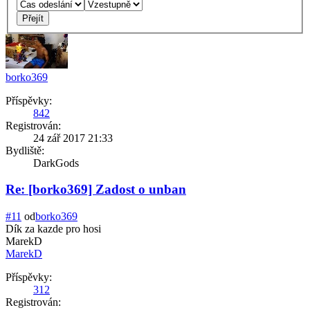
borko369
Příspěvky:
842
Registrován:
24 zář 2017 21:33
Bydliště:
DarkGods
Re: [borko369] Zadost o unban
#11
od
borko369
Dík za kazde pro hosi
MarekD
MarekD
Příspěvky:
312
Registrován: