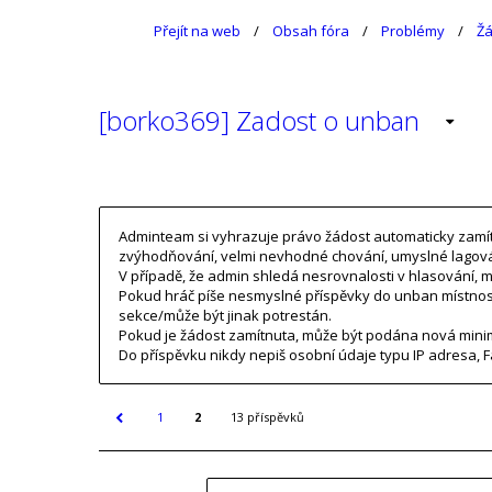
Přejít na web
Obsah fóra
Problémy
Žá
[borko369] Zadost o unban
Adminteam si vyhrazuje právo žádost automaticky zamítno
zvýhodňování, velmi nevhodné chování, umyslné lagová
V případě, že admin shledá nesrovnalosti v hlasování, m
Pokud hráč píše nesmyslné příspěvky do unban místnos
sekce/může být jinak potrestán.
Pokud je žádost zamítnuta, může být podána nová minim
Do příspěvku nikdy nepiš osobní údaje typu IP adresa, F
1
2
13 příspěvků