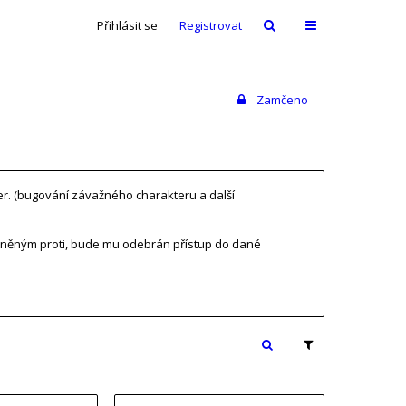
Přihlásit se
Registrovat
Zamčeno
ver. (bugování závažného charakteru a další
tněným proti, bude mu odebrán přístup do dané