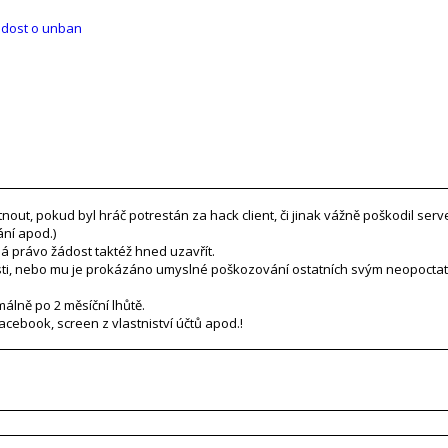
dost o unban
ut, pokud byl hráč potrestán za hack client, či jinak vážně poškodil ser
ní apod.)
á právo žádost taktéž hned uzavřít.
ti, nebo mu je prokázáno umyslné poškozování ostatních svým neopocta
álně po 2 měsíční lhůtě.
acebook, screen z vlastniství účtů apod.!