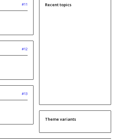
#11
Recent topics
#12
#13
Theme variants