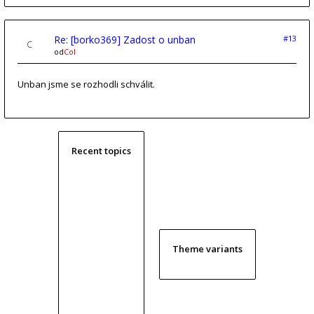
Re: [borko369] Zadost o unban
#13
od
Col
Unban jsme se rozhodli schválit.
Recent topics
Theme variants