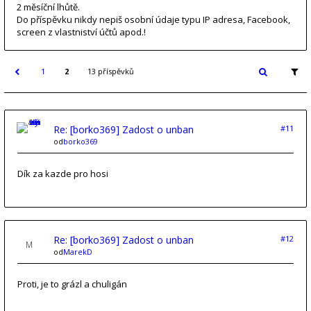
2 měsíční lhůtě.
Do příspěvku nikdy nepiš osobní údaje typu IP adresa, Facebook,
screen z vlastniství účtů apod.!
1
2
13 příspěvků
Re: [borko369] Zadost o unban
#11
od
borko369
Dík za kazde pro hosi
Re: [borko369] Zadost o unban
#12
od
MarekD
Proti, je to grázl a chuligán