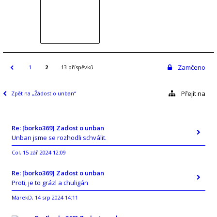
Zamčeno
1
2
13 příspěvků
Přejít na
Zpět na „Žádost o unban“
Re: [borko369] Zadost o unban
Unban jsme se rozhodli schválit.
Col
15 zář 2024 12:09
,
Re: [borko369] Zadost o unban
Proti, je to grázl a chuligán
MarekD
14 srp 2024 14:11
,