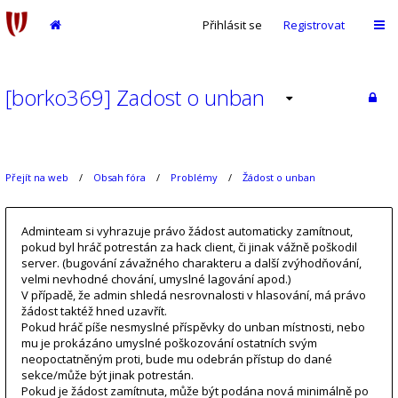
Přihlásit se
Registrovat
[borko369] Zadost o unban
Přejít na web
Obsah fóra
Problémy
Žádost o unban
Adminteam si vyhrazuje právo žádost automaticky zamítnout,
pokud byl hráč potrestán za hack client, či jinak vážně poškodil
server. (bugování závažného charakteru a další zvýhodňování,
velmi nevhodné chování, umyslné lagování apod.)
V případě, že admin shledá nesrovnalosti v hlasování, má právo
žádost taktéž hned uzavřít.
Pokud hráč píše nesmyslné příspěvky do unban místnosti, nebo
mu je prokázáno umyslné poškozování ostatních svým
neopoctatněným proti, bude mu odebrán přístup do dané
sekce/může být jinak potrestán.
Pokud je žádost zamítnuta, může být podána nová minimálně po