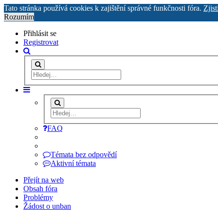
Tato stránka používá cookies k zajištění správné funkčnosti fóra.
Zjist
Rozumím
Přihlásit se
Registrovat
FAQ
Témata bez odpovědí
Aktivní témata
Přejít na web
Obsah fóra
Problémy
Žádost o unban