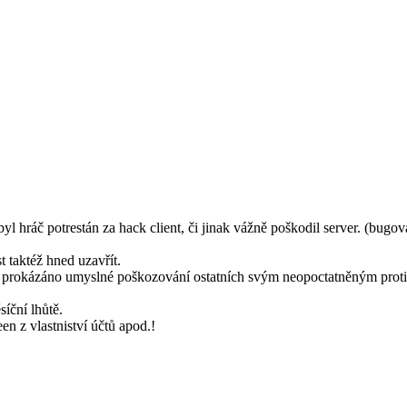
 hráč potrestán za hack client, či jinak vážně poškodil server. (bugo
 taktéž hned uzavřít.
e prokázáno umyslné poškozování ostatních svým neopoctatněným proti
íční lhůtě.
n z vlastniství účtů apod.!