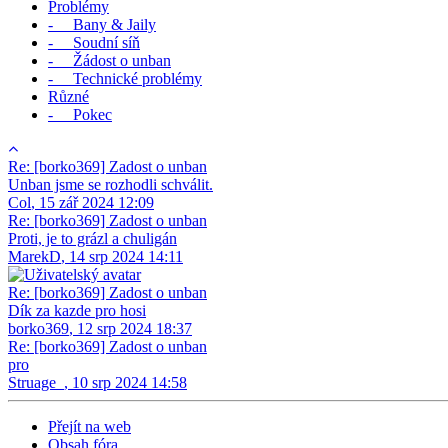
Problémy
- Bany & Jaily
- Soudní síň
- Žádost o unban
- Technické problémy
Různé
- Pokec
Re: [borko369] Zadost o unban
Unban jsme se rozhodli schválit.
Col
,
15 zář 2024 12:09
Re: [borko369] Zadost o unban
Proti, je to grázl a chuligán
MarekD
,
14 srp 2024 14:11
Re: [borko369] Zadost o unban
Dík za kazde pro hosi
borko369
,
12 srp 2024 18:37
Re: [borko369] Zadost o unban
pro
Struage_
,
10 srp 2024 14:58
Přejít na web
Obsah fóra