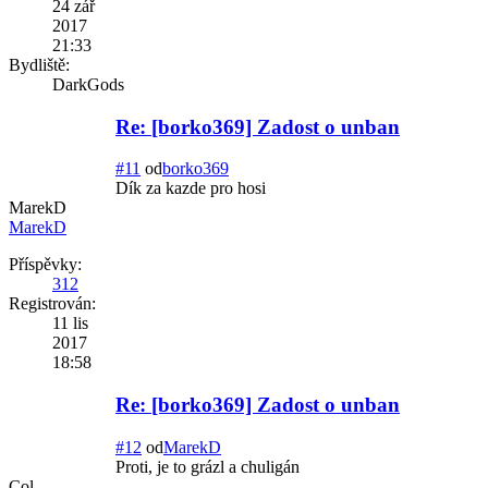
24 zář
2017
21:33
Bydliště:
DarkGods
Re: [borko369] Zadost o unban
#11
od
borko369
Dík za kazde pro hosi
MarekD
MarekD
Příspěvky:
312
Registrován:
11 lis
2017
18:58
Re: [borko369] Zadost o unban
#12
od
MarekD
Proti, je to grázl a chuligán
Col