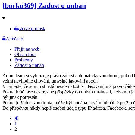
[borko369] Zadost o unban
Verze pro tisk
Zamčeno
Přejít na web
Obsah fóra
Problémy
Žádost o unban
Adminteam si vyhrazuje právo žádost automaticky zamítnout, pokud byl
velmi nevhodné chování, umyslné lagování apod.)
V případě, že admin shledá nesrovnalosti v hlasování, má právo žádost
Pokud hráč píše nesmyslné příspěvky do unban místnosti, nebo mu j
být jinak potrestán.
Pokud je žádost zamítnuta, může být podána nová minimálně po 2 měs
Do příspěvku nikdy nepiš osobní údaje typu IP adresa, Facebook, scree
1
2