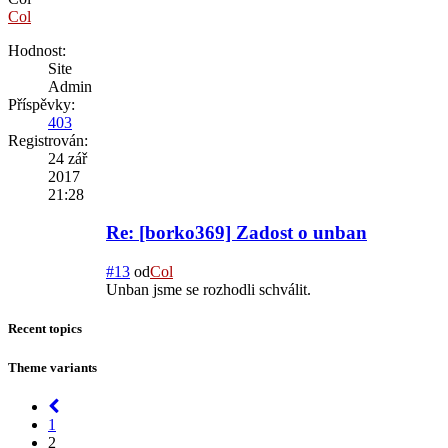
Col
Hodnost:
Site
Admin
Příspěvky:
403
Registrován:
24 zář
2017
21:28
Re: [borko369] Zadost o unban
#13
od
Col
Unban jsme se rozhodli schválit.
Recent topics
Theme variants
1
2