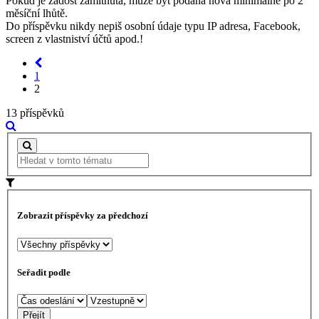
Pokud je žádost zamítnuta, může být podána nová minimálně po 2
měsíční lhůtě.
Do příspěvku nikdy nepiš osobní údaje typu IP adresa, Facebook,
screen z vlastniství účtů apod.!
1
2
13 příspěvků
Zobrazit příspěvky za předchozí
Seřadit podle