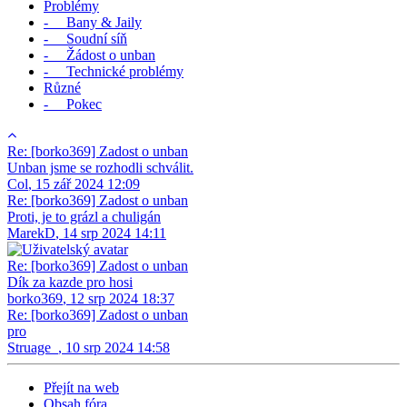
Problémy
- Bany & Jaily
- Soudní síň
- Žádost o unban
- Technické problémy
Různé
- Pokec
Re: [borko369] Zadost o unban
Unban jsme se rozhodli schválit.
Col
,
15 zář 2024 12:09
Re: [borko369] Zadost o unban
Proti, je to grázl a chuligán
MarekD
,
14 srp 2024 14:11
Re: [borko369] Zadost o unban
Dík za kazde pro hosi
borko369
,
12 srp 2024 18:37
Re: [borko369] Zadost o unban
pro
Struage_
,
10 srp 2024 14:58
Přejít na web
Obsah fóra