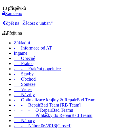
13 příspěvků
Zamčeno
Zpět na „Žádost o unban“
Přejít na
Základní
- Informace od AT
Ingame
- Obecné
- Frakce
- - Frakční popelnice
- Stavby
- Obchod
- Soutěže
- Videa
- Návrhy
- Optimalizace krajiny & RepairBad Team
- - RepairBad Team [RB Team]
- - - O RepairBad Teamu
- - - Přihlášky do RepairBad Teamu
- Nábory
- - Nábor 06/2018[Closed]