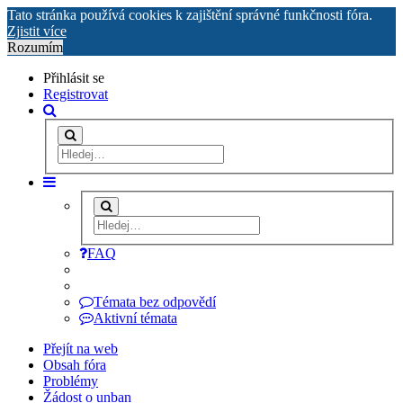
Tato stránka používá cookies k zajištění správné funkčnosti fóra.
Zjistit více
Rozumím
Přihlásit se
Registrovat
FAQ
Témata bez odpovědí
Aktivní témata
Přejít na web
Obsah fóra
Problémy
Žádost o unban