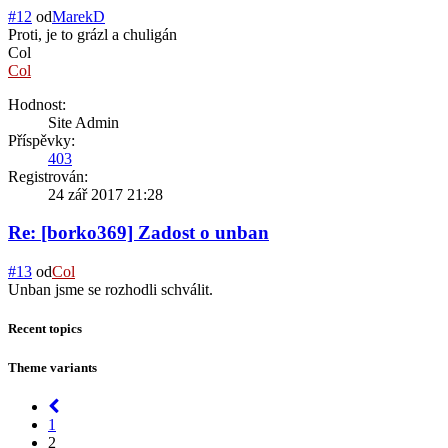
#12
od
MarekD
Proti, je to grázl a chuligán
Col
Col
Hodnost:
Site Admin
Příspěvky:
403
Registrován:
24 zář 2017 21:28
Re: [borko369] Zadost o unban
#13
od
Col
Unban jsme se rozhodli schválit.
Recent topics
Theme variants
1
2