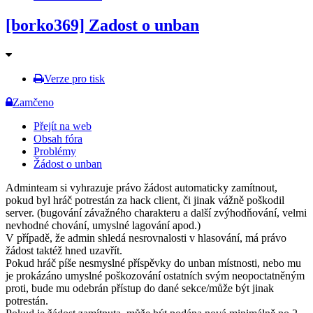
[borko369] Zadost o unban
Verze pro tisk
Zamčeno
Přejít na web
Obsah fóra
Problémy
Žádost o unban
Adminteam si vyhrazuje právo žádost automaticky zamítnout,
pokud byl hráč potrestán za hack client, či jinak vážně poškodil
server. (bugování závažného charakteru a další zvýhodňování, velmi
nevhodné chování, umyslné lagování apod.)
V případě, že admin shledá nesrovnalosti v hlasování, má právo
žádost taktéž hned uzavřít.
Pokud hráč píše nesmyslné příspěvky do unban místnosti, nebo mu
je prokázáno umyslné poškozování ostatních svým neopoctatněným
proti, bude mu odebrán přístup do dané sekce/může být jinak
potrestán.