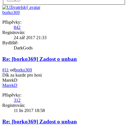
borko369
Příspěvky:
842
Registrován:
24 zář 2017 21:33
Bydliště:
DarkGods
Re: [borko369] Zadost o unban
#11
od
borko369
Dík za kazde pro hosi
MarekD
MarekD
Příspěvky:
312
Registrován:
11 lis 2017 18:58
Re: [borko369] Zadost o unban