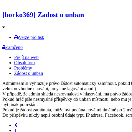
[borko369] Zadost o unban
Verze pro tisk
Zamčeno
Přejít na web
Obsah fóra
Problémy
Žádost o unban
Adminteam si vyhrazuje právo žádost automaticky zamítnout, pokud byl
velmi nevhodné chování, umyslné lagování apod.)
V případě, že admin shledá nesrovnalosti v hlasování, má právo žádost
Pokud hráč píše nesmyslné příspěvky do unban místnosti, nebo mu j
být jinak potrestán.
Pokud je žádost zamítnuta, může být podána nová minimálně po 2 měs
Do příspěvku nikdy nepiš osobní údaje typu IP adresa, Facebook, scree
1