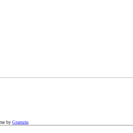
eme by
Gramziu