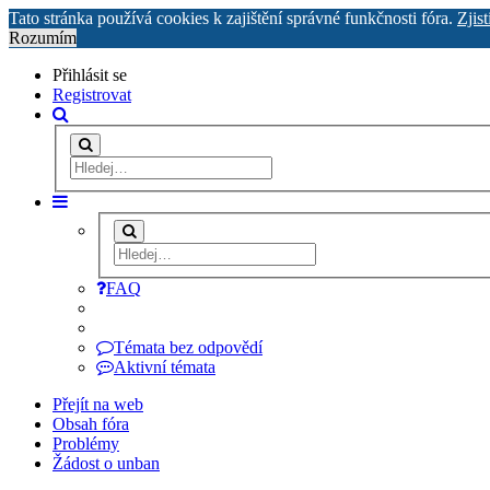
Tato stránka používá cookies k zajištění správné funkčnosti fóra.
Zjist
Rozumím
Přihlásit se
Registrovat
FAQ
Témata bez odpovědí
Aktivní témata
Přejít na web
Obsah fóra
Problémy
Žádost o unban