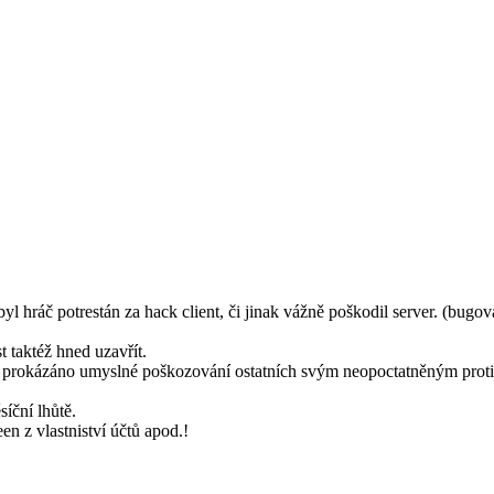
 hráč potrestán za hack client, či jinak vážně poškodil server. (bugo
 taktéž hned uzavřít.
e prokázáno umyslné poškozování ostatních svým neopoctatněným proti
íční lhůtě.
n z vlastniství účtů apod.!