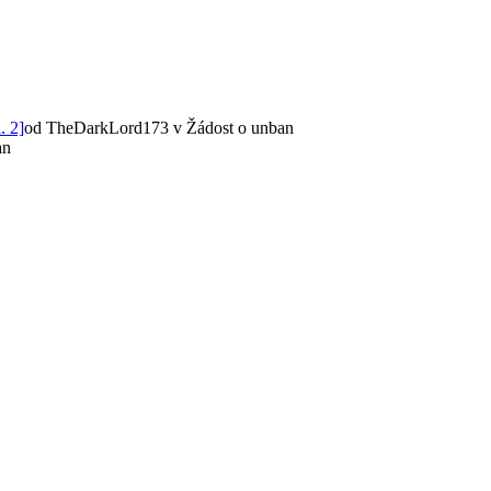
. 2]
od TheDarkLord173
v Žádost o unban
an