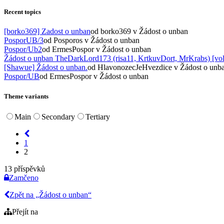
Recent topics
[borko369] Zadost o unban
od borko369
v Žádost o unban
PosporUB/3
od Posporos
v Žádost o unban
Pospor/Ub2
od ErmesPospor
v Žádost o unban
Žádost o unban TheDarkLord173 (risa11, KrtkuvDort, MrKrabs) [vol
[Shawue] Žádost o unban.
od HlavonozecJeHvezdice
v Žádost o unb
Pospor/UB
od ErmesPospor
v Žádost o unban
Theme variants
Main
Secondary
Tertiary
1
2
13 příspěvků
Zamčeno
Zpět na „Žádost o unban“
Přejít na