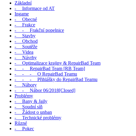
Základní
- Informace od AT
Ingame
- Obecné
- Frakce
- - Frakční popelnice
- Stavby
- Obchod
- Soutěže
- Videa
- Návrhy
- Optimalizace krajiny & RepairBad Team
- - RepairBad Team [RB Team]
- - - O RepairBad Teamu
- - - Přihlášky do RepairBad Teamu
- Nábory
- - Nábor 06/2018[Closed]
Problémy
- Bany & Jaily
- Soudní síň
- Žádost o unban
- Technické problémy
Různé
- Pokec