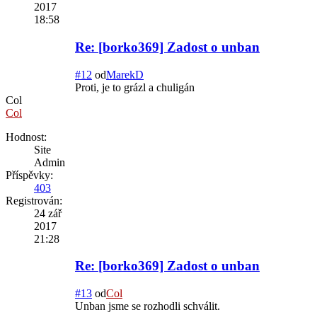
2017
18:58
Re: [borko369] Zadost o unban
#12
od
MarekD
Proti, je to grázl a chuligán
Col
Col
Hodnost:
Site
Admin
Příspěvky:
403
Registrován:
24 zář
2017
21:28
Re: [borko369] Zadost o unban
#13
od
Col
Unban jsme se rozhodli schválit.