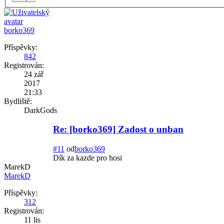
borko369
Příspěvky:
842
Registrován:
24 zář
2017
21:33
Bydliště:
DarkGods
Re: [borko369] Zadost o unban
#11
od
borko369
Dík za kazde pro hosi
MarekD
MarekD
Příspěvky:
312
Registrován:
11 lis