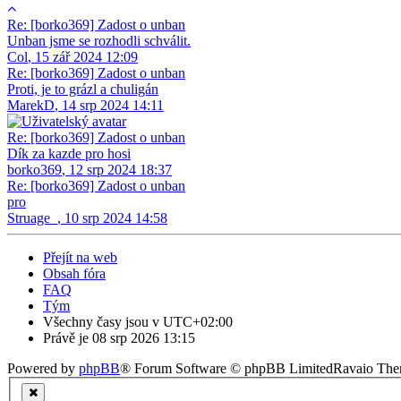
Re: [borko369] Zadost o unban
Unban jsme se rozhodli schválit.
Col
,
15 zář 2024 12:09
Re: [borko369] Zadost o unban
Proti, je to grázl a chuligán
MarekD
,
14 srp 2024 14:11
Re: [borko369] Zadost o unban
Dík za kazde pro hosi
borko369
,
12 srp 2024 18:37
Re: [borko369] Zadost o unban
pro
Struage_
,
10 srp 2024 14:58
Přejít na web
Obsah fóra
FAQ
Tým
Všechny časy jsou v
UTC+02:00
Právě je 08 srp 2026 13:15
Powered by
phpBB
® Forum Software © phpBB Limited
Ravaio Th