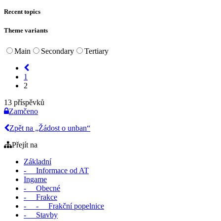
Recent topics
Theme variants
Main
Secondary
Tertiary
1
2
13 příspěvků
Zamčeno
Zpět na „Žádost o unban“
Přejít na
Základní
- Informace od AT
Ingame
- Obecné
- Frakce
- - Frakční popelnice
- Stavby