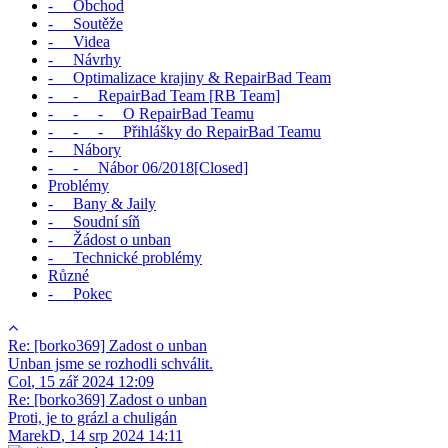
- Obchod
- Soutěže
- Videa
- Návrhy
- Optimalizace krajiny & RepairBad Team
- - RepairBad Team [RB Team]
- - - O RepairBad Teamu
- - - Přihlášky do RepairBad Teamu
- Nábory
- - Nábor 06/2018[Closed]
Problémy
- Bany & Jaily
- Soudní síň
- Žádost o unban
- Technické problémy
Různé
- Pokec
Re: [borko369] Zadost o unban
Unban jsme se rozhodli schválit.
Col
,
15 zář 2024 12:09
Re: [borko369] Zadost o unban
Proti, je to grázl a chuligán
MarekD
,
14 srp 2024 14:11