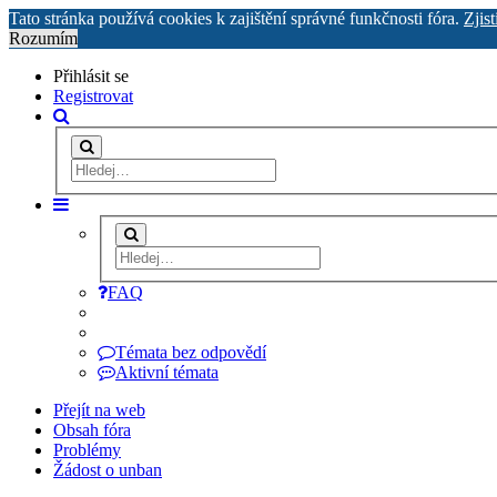
Tato stránka používá cookies k zajištění správné funkčnosti fóra.
Zjist
Rozumím
Přihlásit se
Registrovat
FAQ
Témata bez odpovědí
Aktivní témata
Přejít na web
Obsah fóra
Problémy
Žádost o unban