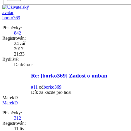
borko369
Příspěvky:
842
Registrován:
24 zář
2017
21:33
Bydliště:
DarkGods
Re: [borko369] Zadost o unban
#11
od
borko369
Dík za kazde pro hosi
MarekD
MarekD
Příspěvky:
312
Registrován:
11 lis