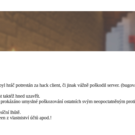
 hráč potrestán za hack client, či jinak vážně poškodil server. (bugo
 taktéž hned uzavřít.
e prokázáno umyslné poškozování ostatních svým neopoctatněným proti
íční lhůtě.
n z vlastniství účtů apod.!