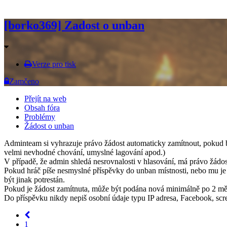
[borko369] Zadost o unban
Verze pro tisk
Zamčeno
Přejít na web
Obsah fóra
Problémy
Žádost o unban
Adminteam si vyhrazuje právo žádost automaticky zamítnout, pokud byl
velmi nevhodné chování, umyslné lagování apod.)
V případě, že admin shledá nesrovnalosti v hlasování, má právo žádost
Pokud hráč píše nesmyslné příspěvky do unban místnosti, nebo mu j
být jinak potrestán.
Pokud je žádost zamítnuta, může být podána nová minimálně po 2 měs
Do příspěvku nikdy nepiš osobní údaje typu IP adresa, Facebook, scree
1