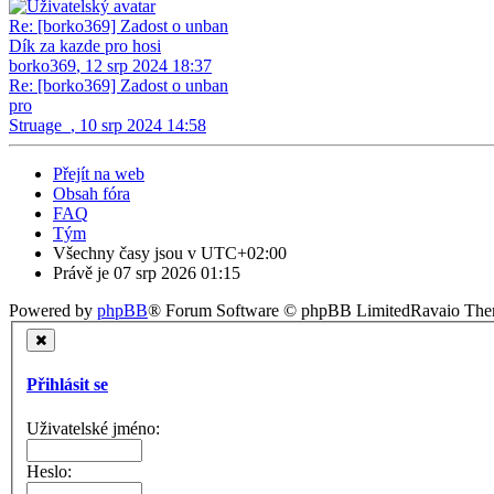
Re: [borko369] Zadost o unban
Dík za kazde pro hosi
borko369
,
12 srp 2024 18:37
Re: [borko369] Zadost o unban
pro
Struage_
,
10 srp 2024 14:58
Přejít na web
Obsah fóra
FAQ
Tým
Všechny časy jsou v
UTC+02:00
Právě je 07 srp 2026 01:15
Powered by
phpBB
® Forum Software © phpBB Limited
Ravaio Th
Přihlásit se
Uživatelské jméno:
Heslo: