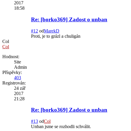
2017
18:58
Re: [borko369] Zadost o unban
#12
od
MarekD
Proti, je to grázl a chuligán
Col
Col
Hodnost:
Site
Admin
Příspěvky:
403
Registrován:
24 zář
2017
21:28
Re: [borko369] Zadost o unban
#13
od
Col
Unban jsme se rozhodli schválit.