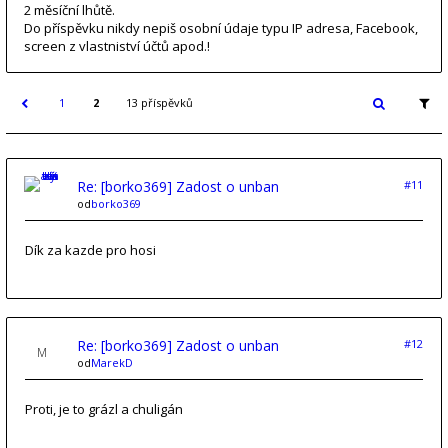
2 měsíční lhůtě.
Do příspěvku nikdy nepiš osobní údaje typu IP adresa, Facebook,
screen z vlastniství účtů apod.!
1
2
13 příspěvků
Re: [borko369] Zadost o unban
#11
od
borko369
Dík za kazde pro hosi
Re: [borko369] Zadost o unban
#12
od
MarekD
Proti, je to grázl a chuligán