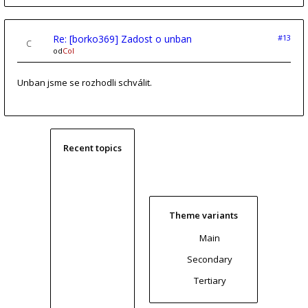
Re: [borko369] Zadost o unban
#13
od
Col
Unban jsme se rozhodli schválit.
Recent topics
Theme variants
Main
Secondary
Tertiary