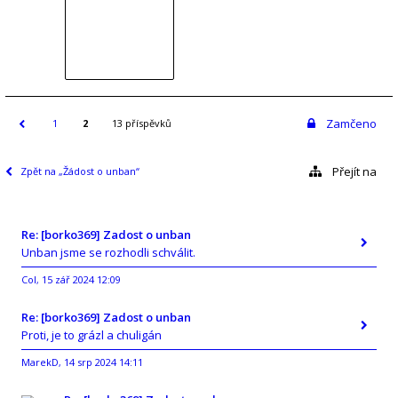
Zamčeno
1
2
13 příspěvků
Přejít na
Zpět na „Žádost o unban“
Re: [borko369] Zadost o unban
Unban jsme se rozhodli schválit.
Col
15 zář 2024 12:09
,
Re: [borko369] Zadost o unban
Proti, je to grázl a chuligán
MarekD
14 srp 2024 14:11
,