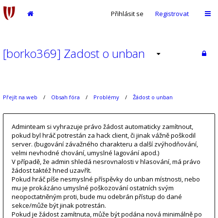
Přihlásit se
Registrovat
[borko369] Zadost o unban
Přejít na web
Obsah fóra
Problémy
Žádost o unban
Adminteam si vyhrazuje právo žádost automaticky zamítnout,
pokud byl hráč potrestán za hack client, či jinak vážně poškodil
server. (bugování závažného charakteru a další zvýhodňování,
velmi nevhodné chování, umyslné lagování apod.)
V případě, že admin shledá nesrovnalosti v hlasování, má právo
žádost taktéž hned uzavřít.
Pokud hráč píše nesmyslné příspěvky do unban místnosti, nebo
mu je prokázáno umyslné poškozování ostatních svým
neopoctatněným proti, bude mu odebrán přístup do dané
sekce/může být jinak potrestán.
Pokud je žádost zamítnuta, může být podána nová minimálně po