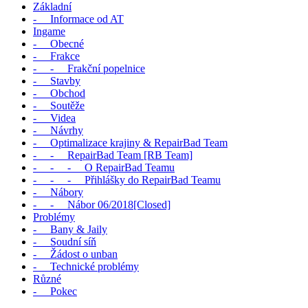
Základní
- Informace od AT
Ingame
- Obecné
- Frakce
- - Frakční popelnice
- Stavby
- Obchod
- Soutěže
- Videa
- Návrhy
- Optimalizace krajiny & RepairBad Team
- - RepairBad Team [RB Team]
- - - O RepairBad Teamu
- - - Přihlášky do RepairBad Teamu
- Nábory
- - Nábor 06/2018[Closed]
Problémy
- Bany & Jaily
- Soudní síň
- Žádost o unban
- Technické problémy
Různé
- Pokec