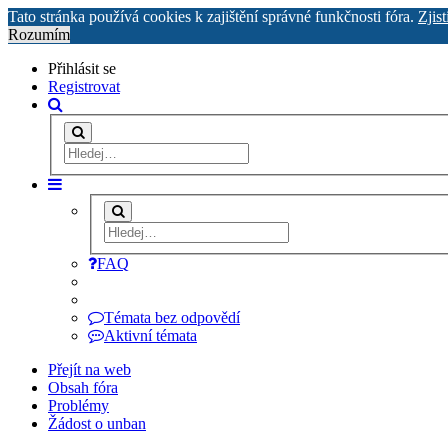
Tato stránka používá cookies k zajištění správné funkčnosti fóra.
Zjist
Rozumím
Přihlásit se
Registrovat
FAQ
Témata bez odpovědí
Aktivní témata
Přejít na web
Obsah fóra
Problémy
Žádost o unban