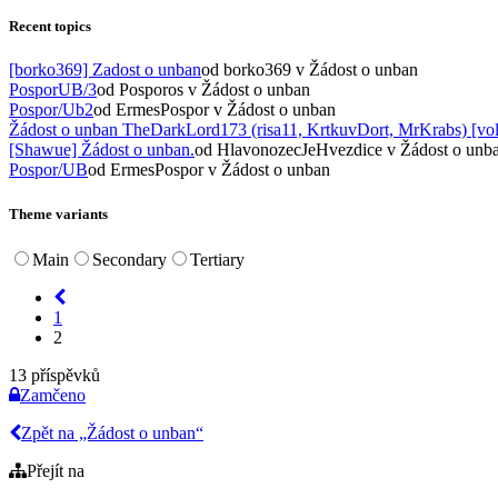
Recent topics
[borko369] Zadost o unban
od borko369
v Žádost o unban
PosporUB/3
od Posporos
v Žádost o unban
Pospor/Ub2
od ErmesPospor
v Žádost o unban
Žádost o unban TheDarkLord173 (risa11, KrtkuvDort, MrKrabs) [vol
[Shawue] Žádost o unban.
od HlavonozecJeHvezdice
v Žádost o unb
Pospor/UB
od ErmesPospor
v Žádost o unban
Theme variants
Main
Secondary
Tertiary
1
2
13 příspěvků
Zamčeno
Zpět na „Žádost o unban“
Přejít na