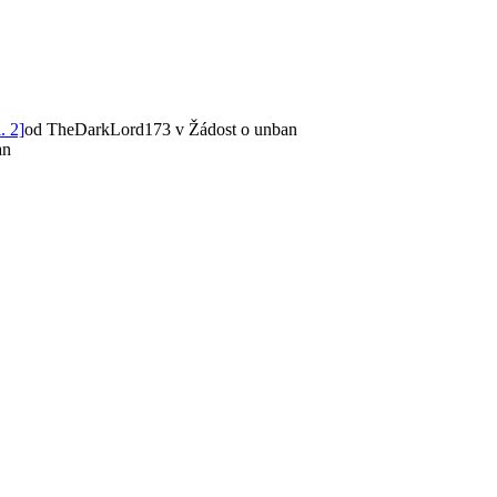
. 2]
od TheDarkLord173
v Žádost o unban
an