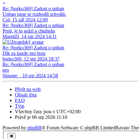
Re: [borko369] Zadost o unban
Unban jsme se rozhodli schválit.
Col
,
15 zář 2024 12:09
Re: [borko369] Zadost o unban
Proti, je to grázl a chuligán
MarekD
,
14 srp 2024 14:11
Re: [borko369] Zadost o unban
Dík za kazde pro hosi
borko369
,
12 srp 2024 18:37
Re: [borko369] Zadost o unban
pro
Struage_
,
10 srp 2024 14:58
Přejít na web
Obsah fóra
FAQ
Tým
Všechny časy jsou v
UTC+02:00
Právě je 06 srp 2026 11:10
Powered by
phpBB
® Forum Software © phpBB Limited
Ravaio Th