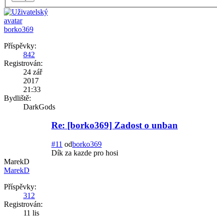
borko369
Příspěvky:
842
Registrován:
24 zář
2017
21:33
Bydliště:
DarkGods
Re: [borko369] Zadost o unban
#11
od
borko369
Dík za kazde pro hosi
MarekD
MarekD
Příspěvky:
312
Registrován:
11 lis