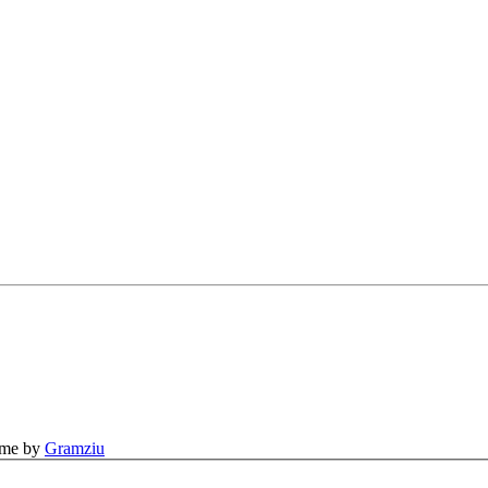
eme by
Gramziu