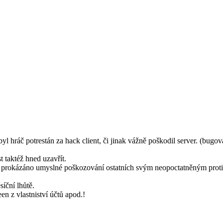
 hráč potrestán za hack client, či jinak vážně poškodil server. (bugo
 taktéž hned uzavřít.
e prokázáno umyslné poškozování ostatních svým neopoctatněným proti
íční lhůtě.
n z vlastniství účtů apod.!