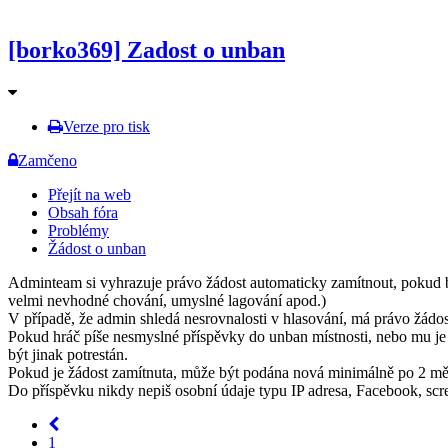
[borko369] Zadost o unban
Verze pro tisk
Zamčeno
Přejít na web
Obsah fóra
Problémy
Žádost o unban
Adminteam si vyhrazuje právo žádost automaticky zamítnout, pokud byl
velmi nevhodné chování, umyslné lagování apod.)
V případě, že admin shledá nesrovnalosti v hlasování, má právo žádost
Pokud hráč píše nesmyslné příspěvky do unban místnosti, nebo mu j
být jinak potrestán.
Pokud je žádost zamítnuta, může být podána nová minimálně po 2 měs
Do příspěvku nikdy nepiš osobní údaje typu IP adresa, Facebook, scree
1