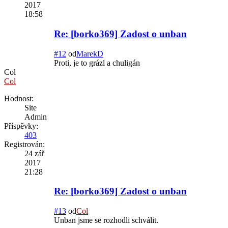
2017
18:58
Re: [borko369] Zadost o unban
#12
od
MarekD
Proti, je to grázl a chuligán
Col
Col
Hodnost:
Site
Admin
Příspěvky:
403
Registrován:
24 zář
2017
21:28
Re: [borko369] Zadost o unban
#13
od
Col
Unban jsme se rozhodli schválit.