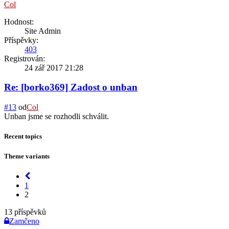
Col
Hodnost:
Site Admin
Příspěvky:
403
Registrován:
24 zář 2017 21:28
Re: [borko369] Zadost o unban
#13
od
Col
Unban jsme se rozhodli schválit.
Recent topics
Theme variants
1
2
13 příspěvků
Zamčeno