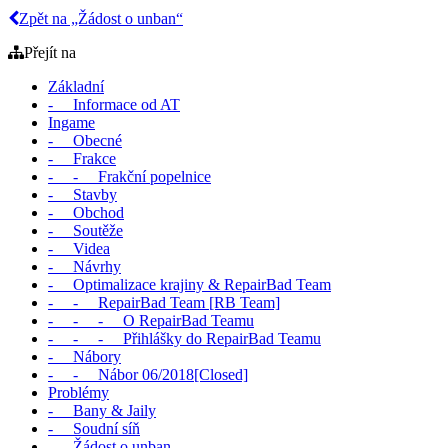
Zpět na „Žádost o unban“
Přejít na
Základní
- Informace od AT
Ingame
- Obecné
- Frakce
- - Frakční popelnice
- Stavby
- Obchod
- Soutěže
- Videa
- Návrhy
- Optimalizace krajiny & RepairBad Team
- - RepairBad Team [RB Team]
- - - O RepairBad Teamu
- - - Přihlášky do RepairBad Teamu
- Nábory
- - Nábor 06/2018[Closed]
Problémy
- Bany & Jaily
- Soudní síň
- Žádost o unban