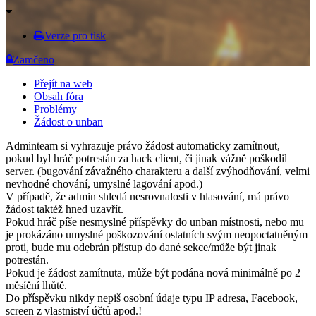
Verze pro tisk
Zamčeno
Přejít na web
Obsah fóra
Problémy
Žádost o unban
Adminteam si vyhrazuje právo žádost automaticky zamítnout,
pokud byl hráč potrestán za hack client, či jinak vážně poškodil
server. (bugování závažného charakteru a další zvýhodňování, velmi
nevhodné chování, umyslné lagování apod.)
V případě, že admin shledá nesrovnalosti v hlasování, má právo
žádost taktéž hned uzavřít.
Pokud hráč píše nesmyslné příspěvky do unban místnosti, nebo mu
je prokázáno umyslné poškozování ostatních svým neopoctatněným
proti, bude mu odebrán přístup do dané sekce/může být jinak
potrestán.
Pokud je žádost zamítnuta, může být podána nová minimálně po 2
měsíční lhůtě.
Do příspěvku nikdy nepiš osobní údaje typu IP adresa, Facebook,
screen z vlastniství účtů apod.!