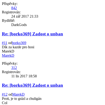
Příspěvky:
842
Registrován:
24 zář 2017 21:33
Bydliště:
DarkGods
Re: [borko369] Zadost o unban
#11
od
borko369
Dík za kazde pro hosi
MarekD
MarekD
Příspěvky:
312
Registrován:
11 lis 2017 18:58
Re: [borko369] Zadost o unban
#12
od
MarekD
Proti, je to grázl a chuligán
Col