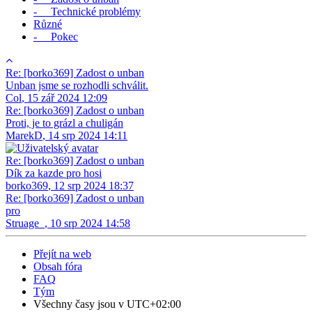
- Technické problémy
Různé
- Pokec
Re: [borko369] Zadost o unban
Unban jsme se rozhodli schválit.
Col
,
15 zář 2024 12:09
Re: [borko369] Zadost o unban
Proti, je to grázl a chuligán
MarekD
,
14 srp 2024 14:11
Re: [borko369] Zadost o unban
Dík za kazde pro hosi
borko369
,
12 srp 2024 18:37
Re: [borko369] Zadost o unban
pro
Struage_
,
10 srp 2024 14:58
Přejít na web
Obsah fóra
FAQ
Tým
Všechny časy jsou v
UTC+02:00