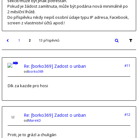
sekce/může být jinak potrestán.
Pokud je žádost zamítnuta, může být podána nová minimálně po
2 měsíční lhůtě.
Do příspěvku nikdy nepiš osobní údaje typu IP adresa, Facebook,
screen z vlastniství účtů apod.!
1
2
13 příspěvků
Re: [borko369] Zadost o unban
#11
od
borko369
Dík za kazde pro hosi
Re: [borko369] Zadost o unban
#12
od
MarekD
Proti, je to grázl a chuligán