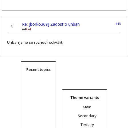
Re: [borko369] Zadost o unban
#13
od
Col
Unban jsme se rozhodli schválit.
Recent topics
Theme variants
Main
Secondary
Tertiary