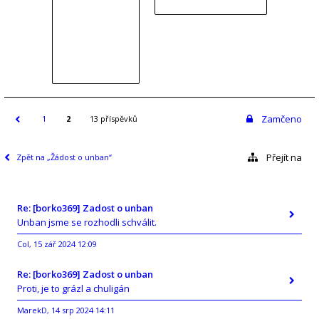
Zamčeno
1
2
13 příspěvků
Přejít na
Zpět na „Žádost o unban“
Re: [borko369] Zadost o unban
Unban jsme se rozhodli schválit.
Col
15 zář 2024 12:09
,
Re: [borko369] Zadost o unban
Proti, je to grázl a chuligán
MarekD
14 srp 2024 14:11
,