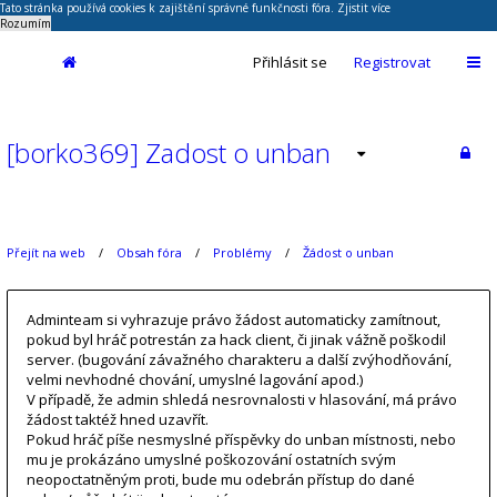
Tato stránka používá cookies k zajištění správné funkčnosti fóra.
Zjistit více
Rozumím
Přihlásit se
Registrovat
[borko369] Zadost o unban
Přejít na web
Obsah fóra
Problémy
Žádost o unban
Adminteam si vyhrazuje právo žádost automaticky zamítnout,
pokud byl hráč potrestán za hack client, či jinak vážně poškodil
server. (bugování závažného charakteru a další zvýhodňování,
velmi nevhodné chování, umyslné lagování apod.)
V případě, že admin shledá nesrovnalosti v hlasování, má právo
žádost taktéž hned uzavřít.
Pokud hráč píše nesmyslné příspěvky do unban místnosti, nebo
mu je prokázáno umyslné poškozování ostatních svým
neopoctatněným proti, bude mu odebrán přístup do dané