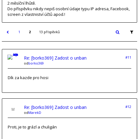
2 měsíční lhůtě.
Do příspěvku nikdy nepiš osobní údaje typu IP adresa, Facebook,
screen z vlastniství účtů apod.!
1
2
13 příspěvků
Re: [borko369] Zadost o unban
#11
od
borko369
Dík za kazde pro hosi
Re: [borko369] Zadost o unban
#12
od
MarekD
Proti, je to grázl a chuligán