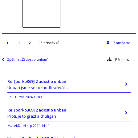
Zamčeno
1
2
13 příspěvků
Přejít na
Zpět na „Žádost o unban“
Re: [borko369] Zadost o unban
Unban jsme se rozhodli schválit.
Col
15 zář 2024 12:09
,
Re: [borko369] Zadost o unban
Proti, je to grázl a chuligán
MarekD
14 srp 2024 14:11
,