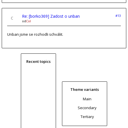
Re: [borko369] Zadost o unban
#13
od
Col
Unban jsme se rozhodli schválit.
Recent topics
Theme variants
Main
Secondary
Tertiary