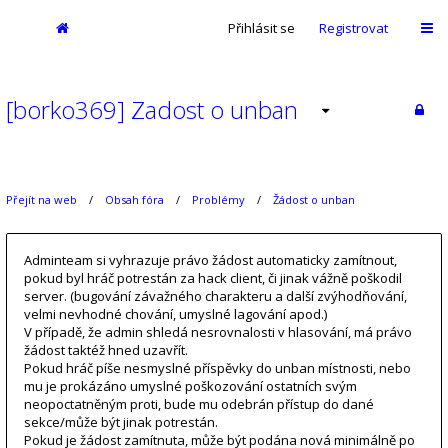
Přihlásit se
Registrovat
[borko369] Zadost o unban
Přejít na web
Obsah fóra
Problémy
Žádost o unban
Adminteam si vyhrazuje právo žádost automaticky zamítnout,
pokud byl hráč potrestán za hack client, či jinak vážně poškodil
server. (bugování závažného charakteru a další zvýhodňování,
velmi nevhodné chování, umyslné lagování apod.)
V případě, že admin shledá nesrovnalosti v hlasování, má právo
žádost taktéž hned uzavřít.
Pokud hráč píše nesmyslné příspěvky do unban místnosti, nebo
mu je prokázáno umyslné poškozování ostatních svým
neopoctatněným proti, bude mu odebrán přístup do dané
sekce/může být jinak potrestán.
Pokud je žádost zamítnuta, může být podána nová minimálně po