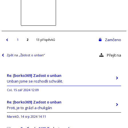
Zamčeno
1
2
13 příspěvků
Přejít na
Zpět na „Žádost o unban“
Re: [borko369] Zadost o unban
Unban jsme se rozhodli schválit.
Col
15 zář 2024 12:09
,
Re: [borko369] Zadost o unban
Proti, je to grázl a chuligán
MarekD
14 srp 2024 14:11
,