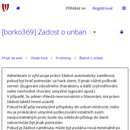
Přihlásit se
Registrovat
[borko369] Zadost o unban
Přejít na web
Obsah fóra
Problémy
Žádost o unban
Adminteam si vyhrazuje právo žádost automaticky zamítnout,
pokud byl hráč potrestán za hack client, či jinak vážně poškodil
server. (bugování závažného charakteru a další zvýhodňování,
velmi nevhodné chování, umyslné lagování apod.)
V případě, že admin shledá nesrovnalosti v hlasování, má právo
žádost taktéž hned uzavřít.
Pokud hráč píše nesmyslné příspěvky do unban místnosti, nebo
mu je prokázáno umyslné poškozování ostatních svým
neopoctatněným proti, bude mu odebrán přístup do dané
sekce/může být jinak potrestán.
Pokud je žádost zamítnuta, může být podána nová minimálně po