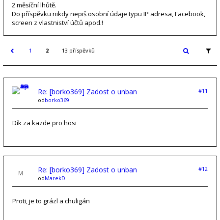
2 měsíční lhůtě.
Do příspěvku nikdy nepiš osobní údaje typu IP adresa, Facebook,
screen z vlastniství účtů apod.!
1
2
13 příspěvků
Re: [borko369] Zadost o unban
#11
od
borko369
Dík za kazde pro hosi
Re: [borko369] Zadost o unban
#12
od
MarekD
Proti, je to grázl a chuligán