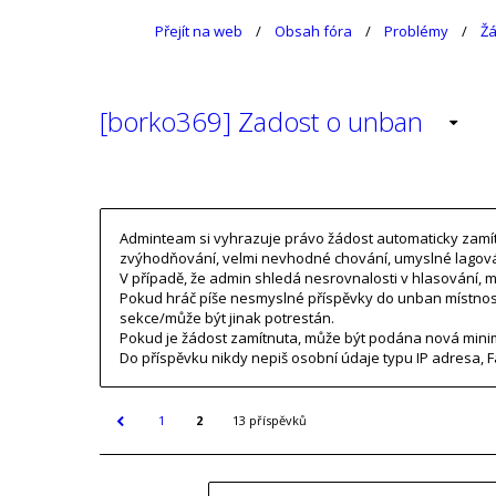
Přejít na web
Obsah fóra
Problémy
Žá
[borko369] Zadost o unban
Adminteam si vyhrazuje právo žádost automaticky zamítno
zvýhodňování, velmi nevhodné chování, umyslné lagová
V případě, že admin shledá nesrovnalosti v hlasování, m
Pokud hráč píše nesmyslné příspěvky do unban místnos
sekce/může být jinak potrestán.
Pokud je žádost zamítnuta, může být podána nová minim
Do příspěvku nikdy nepiš osobní údaje typu IP adresa, F
1
2
13 příspěvků