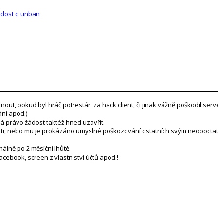
dost o unban
ut, pokud byl hráč potrestán za hack client, či jinak vážně poškodil ser
ní apod.)
á právo žádost taktéž hned uzavřít.
ti, nebo mu je prokázáno umyslné poškozování ostatních svým neopocta
álně po 2 měsíční lhůtě.
acebook, screen z vlastniství účtů apod.!