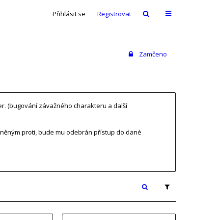
Přihlásit se
Registrovat
Zamčeno
ver. (bugování závažného charakteru a další
tněným proti, bude mu odebrán přístup do dané