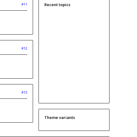
#11
Recent topics
#12
#13
Theme variants