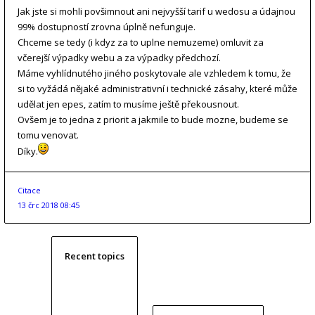
Jak jste si mohli povšimnout ani nejvyšší tarif u wedosu a údajnou
99% dostupností zrovna úplně nefunguje.
Chceme se tedy (i kdyz za to uplne nemuzeme) omluvit za
včerejší výpadky webu a za výpadky předchozí.
Máme vyhlídnutého jiného poskytovale ale vzhledem k tomu, že
si to vyžádá nějaké administrativní i technické zásahy, které může
udělat jen epes, zatím to musíme ještě překousnout.
Ovšem je to jedna z priorit a jakmile to bude mozne, budeme se
tomu venovat.
Díky.
Citace
13 črc 2018 08:45
Recent topics