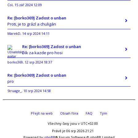
Col
15 zář 2024 12:09
,
Re: [borko369] Zadost o unban
Proti, je to grázl a chuligán
MarekD
14 srp 2024 14:11
,
Re: [borko369] Zadost o unban
Dík za kazde pro hosi
borko369
12 srp 2024 18:37
,
Re: [borko369] Zadost o unban
pro
Struage_
10 srp 2024 14:58
,
Přejít na web
Obsah fóra
FAQ
Tým
Všechny časy jsou v
UTC+02:00
Právě je 06 srp 2026 21:21
Powered by
phpBB
® Forum Software © phpBB Limited