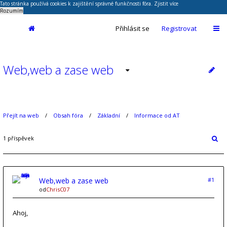
Tato stránka používá cookies k zajištění správné funkčnosti fóra.
Zjistit více
Rozumím
Přihlásit se
Registrovat
Web,web a zase web
Přejít na web
Obsah fóra
Základní
Informace od AT
1 příspěvek
Web,web a zase web
#1
od
ChrisC07
Ahoj,