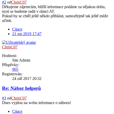
#2
od
ChrisC07
Děkujeme zájemcům, bližší informace podáme za nějakou dobu,
nyní se budeme radit v rámci AT.
Pokud by se chtěl ještě někdo přihlásit, samozřejmě tak ještě může
učinit.
Citace
21 srp 2019 17:47
ChrisC07
Hodnost:
Site Admin
Příspěvky:
905
Registrován:
24 zář 2017 20:32
Re: Nábor helperů
#3
od
ChrisC07
Dnes vyjdou na webu informace o náboru!
Citace