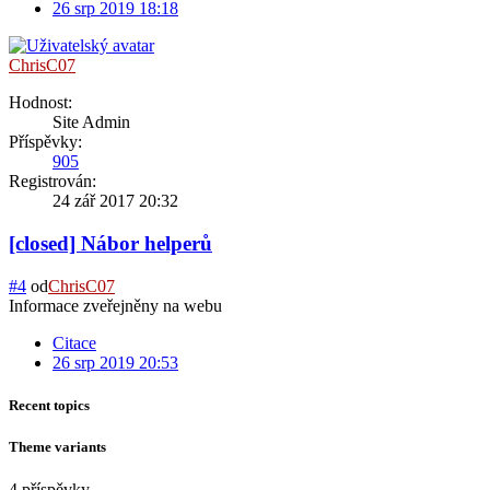
26 srp 2019 18:18
ChrisC07
Hodnost:
Site Admin
Příspěvky:
905
Registrován:
24 zář 2017 20:32
[closed] Nábor helperů
#4
od
ChrisC07
Informace zveřejněny na webu
Citace
26 srp 2019 20:53
Recent topics
Theme variants
4 příspěvky