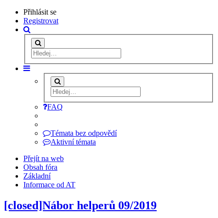
Přihlásit se
Registrovat
FAQ
Témata bez odpovědí
Aktivní témata
Přejít na web
Obsah fóra
Základní
Informace od AT
[closed]Nábor helperů 09/2019