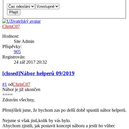
ChrisC07
Hodnost:
Site Admin
Příspěvky:
905
Registrován:
24 zář 2017 20:32
[closed]Nábor helperů 09/2019
#1
od
ChrisC07
Nábor je již ukončen
====
Zdravím všechny,
Přemýšleli jsme, že bychom zas po delší době spustili nábor helperů.
Nejsme si však jistí,kolik by vás bylo.
Abychom zjistili, jak postavit koncept náboru a jestli ho vůbec