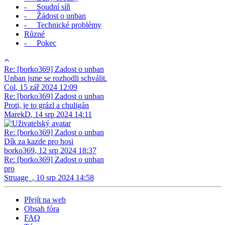
- Soudní síň
- Žádost o unban
- Technické problémy
Různé
- Pokec
Re: [borko369] Zadost o unban
Unban jsme se rozhodli schválit.
Col
,
15 zář 2024 12:09
Re: [borko369] Zadost o unban
Proti, je to grázl a chuligán
MarekD
,
14 srp 2024 14:11
Re: [borko369] Zadost o unban
Dík za kazde pro hosi
borko369
,
12 srp 2024 18:37
Re: [borko369] Zadost o unban
pro
Struage_
,
10 srp 2024 14:58
Přejít na web
Obsah fóra
FAQ