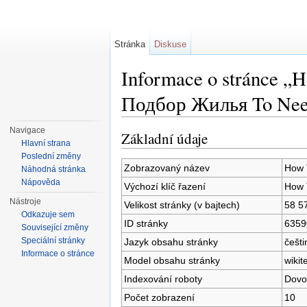
Stránka
Diskuse
Informace o stránce 
Подбор Жилья To Ne
Přejít na:
navigace
,
hledání
Navigace
Základní údaje
Hlavní strana
Poslední změny
Zobrazovaný název
How 
Náhodná stránka
Nápověda
Výchozí klíč řazení
How 
Nástroje
Velikost stránky (v bajtech)
58 5
Odkazuje sem
ID stránky
6359
Související změny
Speciální stránky
Jazyk obsahu stránky
češti
Informace o stránce
Model obsahu stránky
wikit
Indexování roboty
Dovo
Počet zobrazení
10