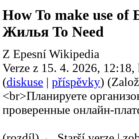
How To make use of
Жилья To Need
Z Epesní Wikipedia
Verze z 15. 4. 2026, 12:18,
(
diskuse
|
příspěvky
)
(Založ
<br>Планируете организов
проверенные онлайн-пла
(rozdíl) ← Starší verze | zob