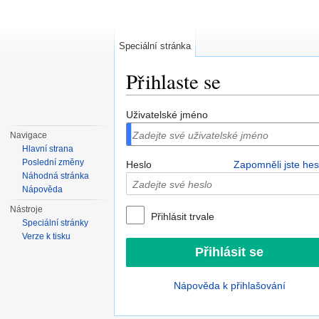
Speciální stránka
Přihlaste se
Přejít na:
navigace
,
hledání
Uživatelské jméno
Navigace
Hlavní strana
Poslední změny
Heslo
Zapomněli jste hes
Náhodná stránka
Nápověda
Nástroje
Přihlásit trvale
Speciální stránky
Verze k tisku
Nápověda k přihlašování